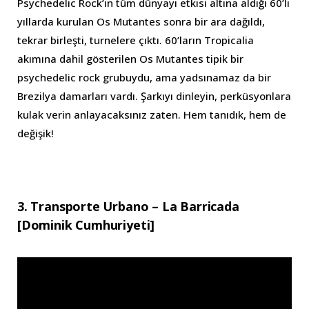
Psychedelic Rock’ın tüm dünyayı etkisi altına aldığı 60’lı
yıllarda kurulan Os Mutantes sonra bir ara dağıldı,
tekrar birleşti, turnelere çıktı. 60’ların Tropicalia
akımına dahil gösterilen Os Mutantes tipik bir
psychedelic rock grubuydu, ama yadsınamaz da bir
Brezilya damarları vardı. Şarkıyı dinleyin, perküsyonlara
kulak verin anlayacaksınız zaten. Hem tanıdık, hem de
değişik!
3. Transporte Urbano – La Barricada
[Dominik Cumhuriyeti]