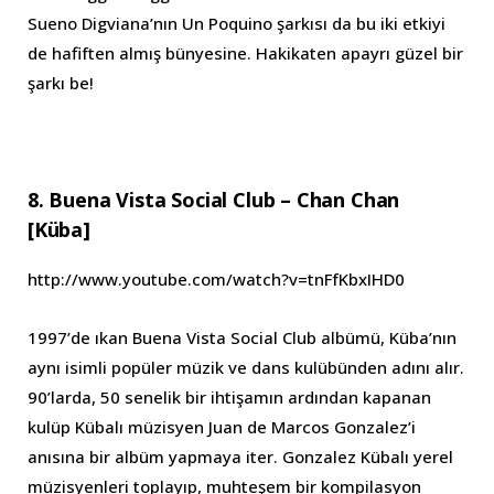
Sueno Digviana’nın Un Poquino şarkısı da bu iki etkiyi
de hafiften almış bünyesine. Hakikaten apayrı güzel bir
şarkı be!
8. Buena Vista Social Club – Chan Chan
[Küba]
http://www.youtube.com/watch?v=tnFfKbxIHD0
1997’de ıkan Buena Vista Social Club albümü, Küba’nın
aynı isimli popüler müzik ve dans kulübünden adını alır.
90’larda, 50 senelik bir ihtişamın ardından kapanan
kulüp Kübalı müzisyen Juan de Marcos Gonzalez’i
anısına bir albüm yapmaya iter. Gonzalez Kübalı yerel
müzisyenleri toplayıp, muhteşem bir kompilasyon