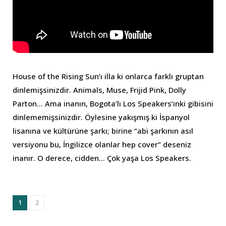
House of the Rising Sun’ı illa ki onlarca farklı gruptan
dinlemişsinizdir. Animals, Muse, Frijid Pink, Dolly
Parton… Ama inanın, Bogota’lı Los Speakers’ınki gibisini
dinlememişsinizdir. Öylesine yakışmış ki İspanyol
lisanına ve kültürüne şarkı; birine “abi şarkının asıl
versiyonu bu, İngilizce olanlar hep cover” deseniz
inanır. O derece, cidden… Çok yaşa Los Speakers.
1
2