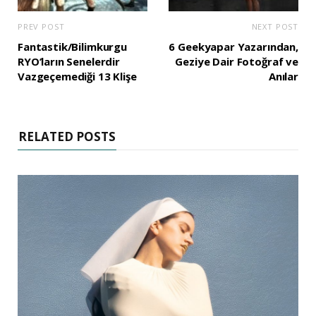
PREV POST
NEXT POST
Fantastik/Bilimkurgu
6 Geekyapar Yazarından,
RYO’ların Senelerdir
Geziye Dair Fotoğraf ve
Vazgeçemediği 13 Klişe
Anılar
RELATED POSTS