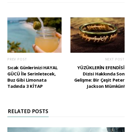
PREV POST
NEXT POST
Sıcak Günlerinizi HAYAL
YÜZÜKLERİN EFENDİSİ
GÜCÜ İle Serinletecek,
Dizisi Hakkında Son
Buz Gibi Limonata
Gelişme: Bir Çeşit Peter
Tadında 3 KİTAP
Jackson Mümkün!
RELATED POSTS