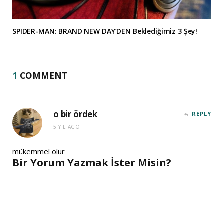
SPIDER-MAN: BRAND NEW DAY’DEN Beklediğimiz 3 Şey!
1
COMMENT
o bir ördek
REPLY
5 YIL AGO
mükemmel olur
Bir Yorum Yazmak İster Misin?
A
l