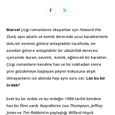
Marvel
çizgi romanlarını okuyanlar için
Howard the
Duck
; aşırı abartı ve komik derecede ucuz karakterlerle
dolu bir evrenin
görece
anlaşılabilir tarafında, en
azından görece anlaşılabilir bir
absürtlük
derecesi
içerisinde duran; sevimli, komik, eğlenceli bir karakter.
Çizgi romanların kendine has ve bir noktadan sonra
şirin gözükmeye başlayan peynir kokusuna alışık
olmayanların ise aklında hep aynı soru var:
Lan bu bir
ördek?
Evet bu bir ördek ve bu ördeğin
1986
tarihli kendine
has bir filmi vardı. Başrollerini
Lea Thompson, Jeffrey
Jones
ve
Tim Robbins
’in paylaştığı
Willard Huyck