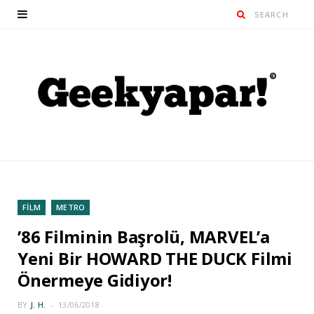
FİLM
METRO
’86 Filminin Başrolü, MARVEL’a
Yeni Bir HOWARD THE DUCK Filmi
Önermeye Gidiyor!
BY
J. H.
13/06/2018