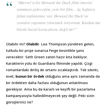
“
Marvel’a bir Howard the Duck filmi önerisi
sunmaya gideceğim, yeni bir film… üç haftaya
falan toplantımız var. Howard the Duck’ın
yeniden yapımını yönetmek istiyorum. Kurdun mu
büyük hayal kuracaksın, değil mi?”
Olabilir mi?
Olabilir
. Lea Thompson yürekten gelen,
tutkulu bir proje sunarsa Feige kesinlikle şans
verecektir. Seth Green zaten hazır kıta bekliyor.
Karakterin yolu iki Guardians filminde yapıldı. Çizgi
romanlardaki diriliş de ortamı sıcaklaştırdı. Tek sıkıntı,
evet,
bunun bir ördek
olduğunu ama aynı zamanda da
bir ördekten daha fazlası olduğunun anlatılması
gerekiyor. Ama bu da kararlı ve keyifli bir pazarlama
kampanyasıyla halledilmeyecek şey değil. Peki sizin
görüşleriniz ne?