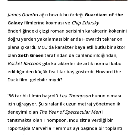
James Gunn
’ın ağzı bozuk bu ördeği
Guardians of the
Galaxy
filmlerine koyması ve
Chip Zdarsky
önderliğindeki çizgi roman serisinin karakterin kökenini
doğru yerden yakalaması bir anda Howard’ı tekrar ön
plana çıkardı. MCU’da karakter baya etli butlu bir aktör
olan
Seth Green
tarafından da canlandırıldığından,
Rocket Raccoon
gibi karakterler de artık normal kabul
edildiğinden küçük fısıltılar baş gösterdi: Howard the
Duck filmi gelebilir miydi?
’86 tarihli filmin başrolü
Lea Thompson
bunun olması
için uğraşıyor. Şu sıralar ilk uzun metraj yönetmenlik
deneyimi olan
The Year of Spectacular Men
’i
tanıtmakta olan Thompson, Inquisitr’a verdiği bir
röportajda Marvel’la Temmuz ayı başında bir toplantı