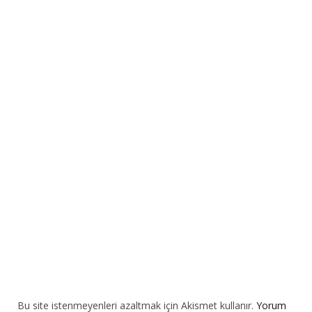
t
e
r
n
a
t
i
v
e
:
Bu site istenmeyenleri azaltmak için Akismet kullanır.
Yorum