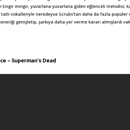
tıngır mıngır, yuvarlana yuvarlana giden eğlenceli melodisi; ka
 tatlı vokalleriyle neredeyse Scrubs’tan daha da fazla popüler o
 jeneriği genişletip, şarkıya daha yer verme kararı almışlardı va
ace – Superman’s Dead