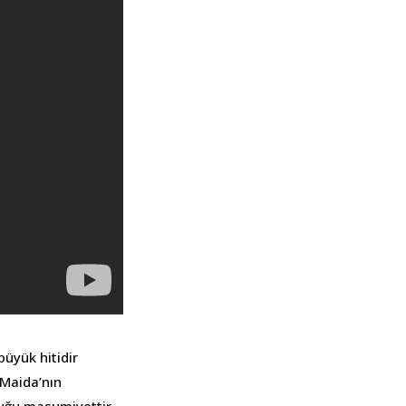
üyük hitidir
 Maida’nın
duğu masumiyettir.