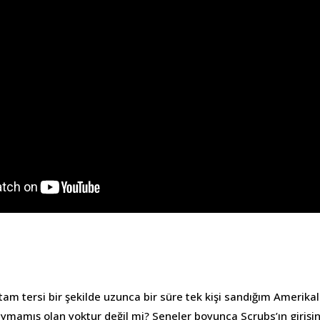
n tam tersi bir şekilde uzunca bir süre tek kişi sandığım Amerikal
duymamış olan yoktur değil mi? Seneler boyunca Scrubs’ın girişi