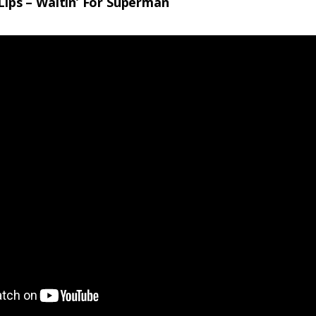
Lips – Waitin’ For Superman