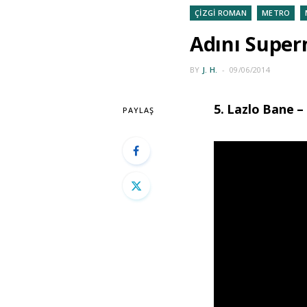
ÇİZGİ ROMAN
METRO
Adını Super
BY
J. H.
09/06/2014
5. Lazlo Bane 
PAYLAŞ