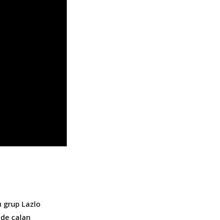
ı grup Lazlo
nde çalan