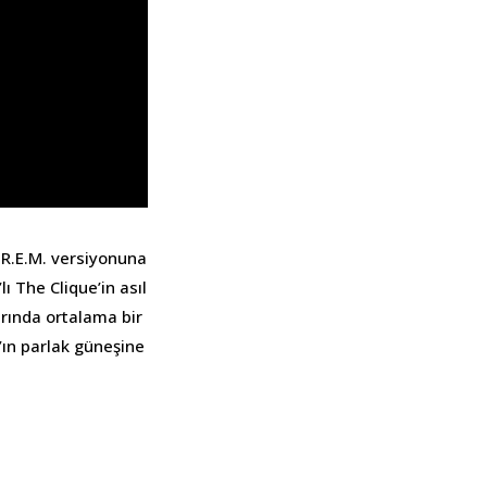
 R.E.M. versiyonuna
 The Clique’in asıl
arında ortalama bir
’ın parlak güneşine