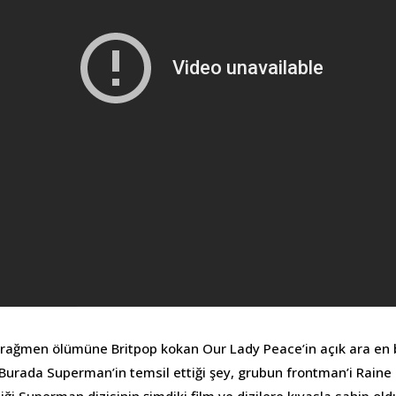
rağmen ölümüne Britpop kokan Our Lady Peace’in açık ara en b
urada Superman’in temsil ettiği şey, grubun frontman’i Raine
ği Superman dizisinin şimdiki film ve dizilere kıyasla sahip ol