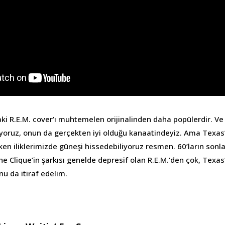
aki R.E.M. cover’ı muhtemelen orijinalinden daha popülerdir. Ve
ruz, onun da gerçekten iyi olduğu kanaatindeyiz. Ama Texas’lı
en iliklerimizde güneşi hissedebiliyoruz resmen. 60’ların sonl
e Clique’in şarkısı genelde depresif olan R.E.M.’den çok, Texas
nu da itiraf edelim.