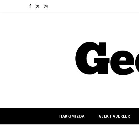
F
X
I
a
(
n
c
T
s
e
w
t
b
i
a
o
t
g
o
t
r
k
e
a
r
m
HAKKIMIZDA
GEEK HABERLER
)