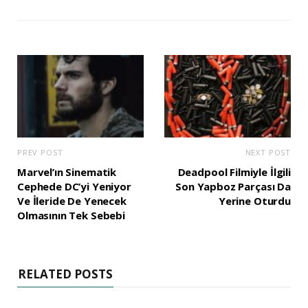
PREV POST
NEXT POST
Marvel’ın Sinematik
Deadpool Filmiyle İlgili
Cephede DC’yi Yeniyor
Son Yapboz Parçası Da
Ve İleride De Yenecek
Yerine Oturdu
Olmasının Tek Sebebi
RELATED POSTS