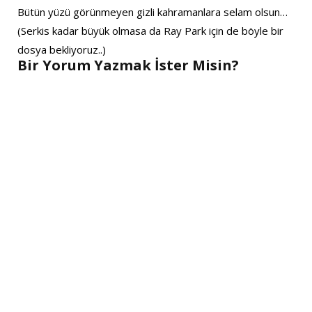
Bütün yüzü görünmeyen gizli kahramanlara selam olsun…
(Serkis kadar büyük olmasa da Ray Park için de böyle bir
dosya bekliyoruz..)
Bir Yorum Yazmak İster Misin?
A
l
t
e
r
n
a
t
i
v
e