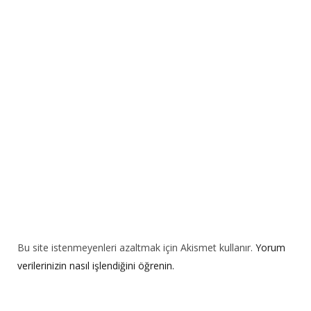
n
a
t
i
v
e
:
Bu site istenmeyenleri azaltmak için Akismet kullanır.
Yorum
verilerinizin nasıl işlendiğini öğrenin.