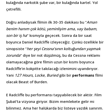
kulağında narkotik şube var, bir kulağında kartel. Yol
çetrefilli.
Doğru anladıysak filmin ilk 30-35 dakikası bu “
Aman
benim hanım çok kötü, yeminliyim ama, vay babam,
son bir iş ha
” kısmıyla geçecek. Sonra da bir saat
boyunca Daniel Radcliffe izleyeceğiz. Çünkü özellikle bir
sinopsiste “
her şeyi Cessna’sının koltuğundan yapmak
zorunda
” diye bir not düşülmüş, bu da Cessna reklamı
olamayacağına göre filmin uzun bir kısmı boyunca
Radcliffe’in kokpitte takılacağı izlenimini uyandırıyor.
Yani
127 Hours, Locke, Buried
gibi bir
performans
filmi
olacak Beast of Burden.
E Radcliffe bu performansı taşıyabilecek bir aktör. Film
Şubat’ta vizyona giriyor. Bizim memlekete gelir mi
bilinmez. Ama her halükarda biz listeye yazdık sanırım.