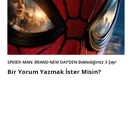
SPIDER-MAN: BRAND NEW DAY’DEN Beklediğimiz 3 Şey!
Bir Yorum Yazmak İster Misin?
A
l
t
e
r