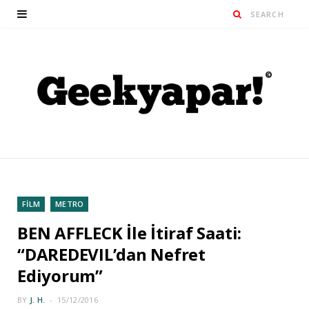
FİLM
METRO
BEN AFFLECK İle İtiraf Saati:
“DAREDEVIL’dan Nefret
Ediyorum”
BY
J. H.
15/12/2016