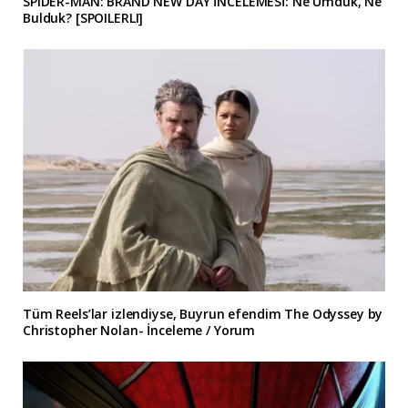
SPIDER-MAN: BRAND NEW DAY İNCELEMESİ: Ne Umduk, Ne
Bulduk? [SPOILERLI]
Tüm Reels’lar izlendiyse, Buyrun efendim The Odyssey by
Christopher Nolan- İnceleme / Yorum