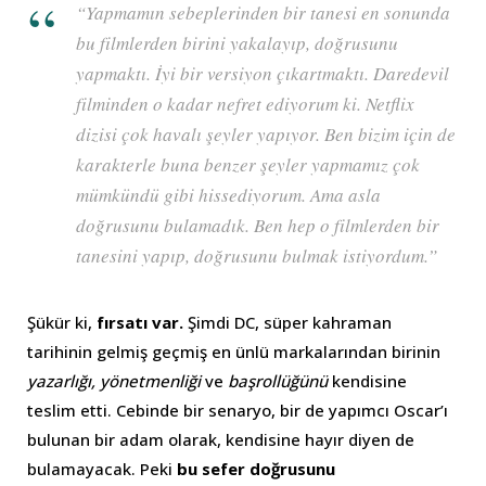
“Yapmamın sebeplerinden bir tanesi en sonunda
bu filmlerden birini yakalayıp, doğrusunu
yapmaktı. İyi bir versiyon çıkartmaktı. Daredevil
filminden o kadar nefret ediyorum ki. Netflix
dizisi çok havalı şeyler yapıyor. Ben bizim için de
karakterle buna benzer şeyler yapmamız çok
mümkündü gibi hissediyorum. Ama asla
doğrusunu bulamadık. Ben hep o filmlerden bir
tanesini yapıp, doğrusunu bulmak istiyordum.”
Şükür ki,
fırsatı var.
Şimdi DC, süper kahraman
tarihinin gelmiş geçmiş en ünlü markalarından birinin
yazarlığı, yönetmenliği
ve
başrollüğünü
kendisine
teslim etti. Cebinde bir senaryo, bir de yapımcı Oscar’ı
bulunan bir adam olarak, kendisine hayır diyen de
bulamayacak. Peki
bu sefer doğrusunu