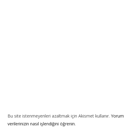
r
n
a
t
i
v
e
:
Bu site istenmeyenleri azaltmak için Akismet kullanır.
Yorum
verilerinizin nasıl işlendiğini öğrenin.