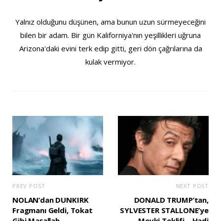
Yalnız olduğunu düşünen, ama bunun uzun sürmeyeceğini
bilen bir adam. Bir gün Kaliforniya'nın yeşillikleri uğruna
Arizona'daki evini terk edip gitti, geri dön çağrılarına da
kulak vermiyor.
PREV POST
NEXT POST
NOLAN’dan DUNKIRK
DONALD TRUMP’tan,
Fragmanı Geldi, Tokat
SYLVESTER STALLONE’ye
Gibi Maşallah
Mevki Teklifi – Hadi