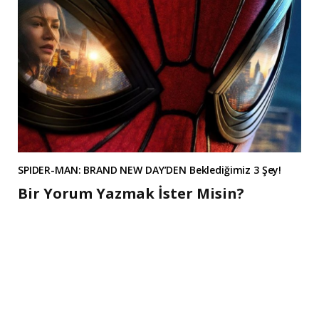
SPIDER-MAN: BRAND NEW DAY’DEN Beklediğimiz 3 Şey!
Bir Yorum Yazmak İster Misin?
A
l
t
e