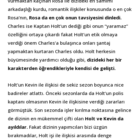
vurmaktan kaçınan Rosa ile dizideki en samimi
arkadaşlığı kurdu, romantik ilişkiler konusunda o en çok
Rosa’nın,
Rosa da en çok onun tavsiyesini dinledi.
Charles ise Kaptan Holt’un dediği gibi onun “yaramaz”
özelliğini ortaya çıkardı fakat Holt’un etik olmaya
verdiği önem Charles’a bulaşınca onları şantaj
yapmaktan kurtaran Charles oldu. Holt herkesin
büyümesinde yardımcı olduğu gibi,
dizideki her bir
karakterden öğrendikleriyle kendisi de gelişti.
Holt’un Kevin ile ilişkisi de sekiz sezon boyunca nice
badireler atlattı. Önceki sezonlarda da Holt’un polis
kaptanı olmasının Kevin ile ilişkisine verdiği zararları
görmüştük. Son sezonda işler kırılma noktasına gelince
de dizinin en mükemmel çifti olan
Holt ve Kevin da
ayıldılar.
Fakat dizinin yapımcıları bizi üzgün
bırakmadılar, Holt işi ile ilişkisi arasında denge