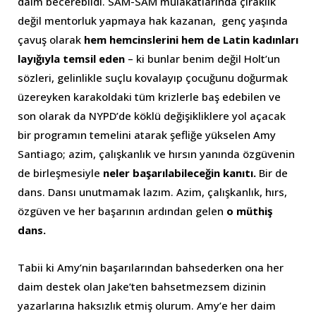
daim becerebildi. SAM-SAM mülakatlarında çıraklık
değil mentorluk yapmaya hak kazanan, genç yaşında
çavuş olarak
hem hemcinslerini hem de Latin kadınları
layığıyla temsil eden
– ki bunlar benim değil Holt’un
sözleri, gelinlikle suçlu kovalayıp çocuğunu doğurmak
üzereyken karakoldaki tüm krizlerle baş edebilen ve
son olarak da NYPD’de köklü değişikliklere yol açacak
bir programın temelini atarak şefliğe yükselen Amy
Santiago; azim, çalışkanlık ve hırsın yanında özgüvenin
de birleşmesiyle
neler başarılabileceğin kanıtı.
Bir de
dans. Dansı unutmamak lazım. Azim, çalışkanlık, hırs,
özgüven ve her başarının ardından gelen
o müthiş
dans.
Tabii ki Amy’nin başarılarından bahsederken ona her
daim destek olan Jake’ten bahsetmezsem dizinin
yazarlarına haksızlık etmiş olurum. Amy’e her daim