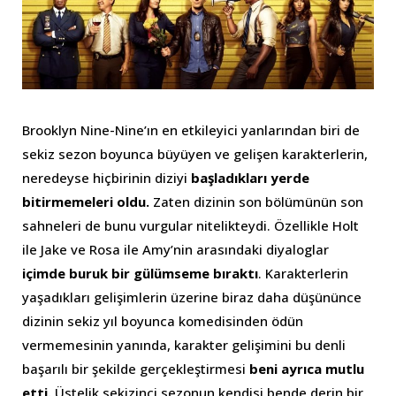
Brooklyn Nine-Nine’ın en etkileyici yanlarından biri de
sekiz sezon boyunca büyüyen ve gelişen karakterlerin,
neredeyse hiçbirinin diziyi
başladıkları yerde
bitirmemeleri oldu.
Zaten dizinin son bölümünün son
sahneleri de bunu vurgular nitelikteydi. Özellikle Holt
ile Jake ve Rosa ile Amy’nin arasındaki diyaloglar
içimde buruk bir gülümseme bıraktı
. Karakterlerin
yaşadıkları gelişimlerin üzerine biraz daha düşününce
dizinin sekiz yıl boyunca komedisinden ödün
vermemesinin yanında, karakter gelişimini bu denli
başarılı bir şekilde gerçekleştirmesi
beni ayrıca mutlu
etti.
Üstelik sekizinci sezonun kendisi bende derin bir