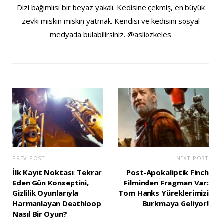
Dizi bağımlısı bir beyaz yakalı. Kedisine çekmiş, en büyük
zevki miskin miskin yatmak. Kendisi ve kedisini sosyal
medyada bulabilirsiniz. @asliozkeles
PREV POST
NEXT POST
İlk Kayıt Noktası: Tekrar
Post-Apokaliptik Finch
Eden Gün Konseptini,
Filminden Fragman Var:
Gizlilik Oyunlarıyla
Tom Hanks Yüreklerimizi
Harmanlayan Deathloop
Burkmaya Geliyor!
Nasıl Bir Oyun?