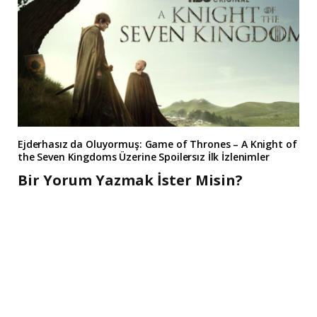
Ejderhasız da Oluyormuş: Game of Thrones – A Knight of
the Seven Kingdoms Üzerine Spoilersız İlk İzlenimler
Bir Yorum Yazmak İster Misin?
A
l
t
e
r