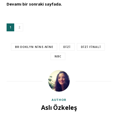
Devamı bir sonraki sayfada.
1
2
BROOKLYN NINE-NINE
DIZI
DIZI FINALI
NBC
AUTHOR
Aslı Özkeleş