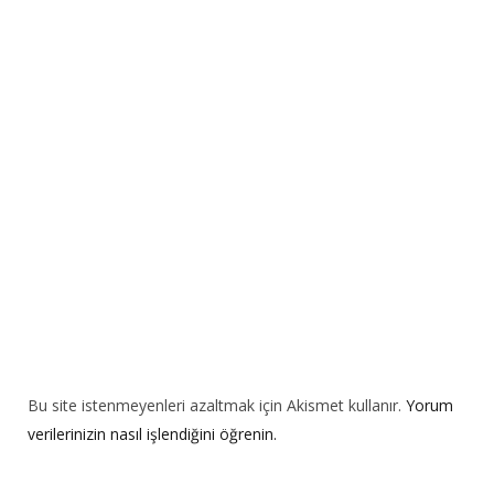
n
a
t
i
v
e
:
Bu site istenmeyenleri azaltmak için Akismet kullanır.
Yorum
verilerinizin nasıl işlendiğini öğrenin.