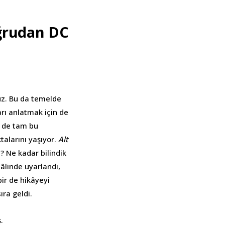
oğrudan DC
uz. Bu da temelde
ları anlatmak için de
i de tam bu
talarını yaşıyor.
Alt
 Ne kadar bilindik
hâlinde uyarlandı,
ir de hikâyeyi
sıra geldi.
.