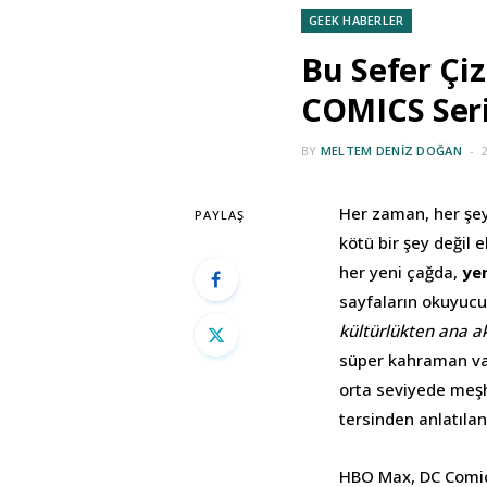
GEEK HABERLER
Bu Sefer Çi
COMICS Seri
BY
MELTEM DENIZ DOĞAN
Her zaman, her şey
PAYLAŞ
kötü bir şey değil e
her yeni çağda,
ye
sayfaların okuyucul
kültürlükten ana a
süper kahraman vars
orta seviyede meşh
tersinden anlatıla
HBO Max, DC Comics 