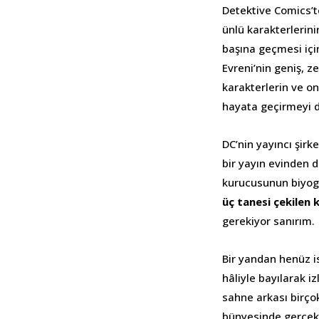
Detektive Comics’te
ünlü karakterlerini
başına geçmesi içi
Evreni’nin geniş, z
karakterlerin ve on
hayata geçirmeyi dö
DC’nin yayıncı şirk
bir yayın evinden d
kurucusunun biyogr
üç tanesi çekilen 
gerekiyor sanırım.
Bir yandan henüz is
hâliyle bayılarak i
sahne arkası birço
bünyesinde gerçek