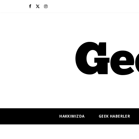
F
X
I
a
(
n
c
T
s
e
w
t
b
i
a
o
t
g
o
t
r
k
e
a
r
m
HAKKIMIZDA
GEEK HABERLER
)