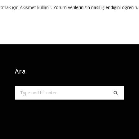
ltmak için Akismet kullanır.
Yorum verilerinizin nasıl işlendiğini öğrenin.
Ara
Search
for: