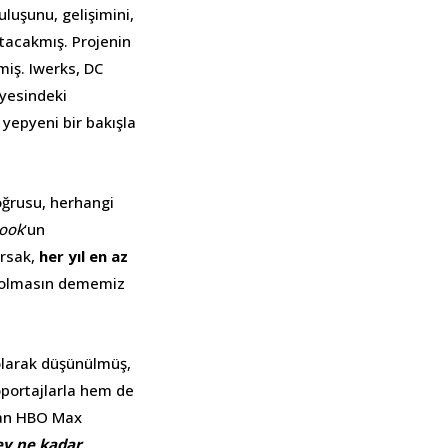
uluşunu, gelişimini,
atacakmış. Projenin
miş. Iwerks, DC
nyesindeki
 yepyeni bir bakışla
doğrusu, herhangi
ook
‘un
orsak,
her yıl en az
i olmasın dememiz
larak düşünülmüş,
röportajlarla hem de
ndan HBO Max
ey ne kadar