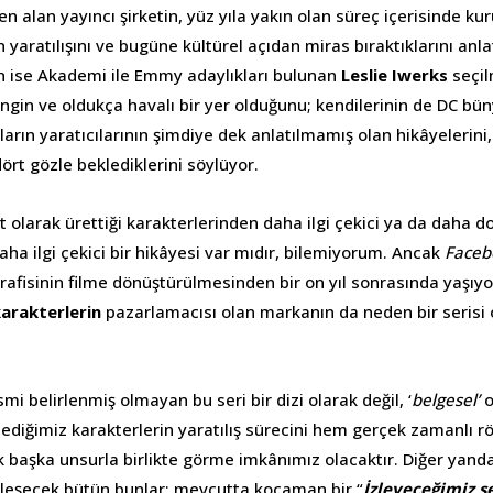
n alan yayıncı şirketin, yüz yıla yakın olan süreç içerisinde kur
n yaratılışını ve bugüne kültürel açıdan miras bıraktıklarını anl
n ise Akademi ile Emmy adaylıkları bulunan
Leslie Iwerks
seçil
engin ve oldukça havalı bir yer olduğunu; kendilerinin de DC bü
ların yaratıcılarının şimdiye dek anlatılmamış olan hikâyelerini,
rt gözle beklediklerini söylüyor.
et olarak ürettiği karakterlerinden daha ilgi çekici ya da daha 
aha ilgi çekici bir hikâyesi var mıdır, bilemiyorum. Ancak
Faceb
afisinin filme dönüştürülmesinden bir on yıl sonrasında yaşıy
karakterlerin
pazarlamacısı olan markanın da neden bir seris
mi belirlenmiş olmayan bu seri bir dizi olarak değil, ‘
belgesel’
o
zlediğimiz karakterlerin yaratılış sürecini hem gerçek zamanlı 
k başka unsurla birlikte görme imkânımız olacaktır. Diğer ya
leşecek bütün bunlar; mevcutta kocaman bir “
İzleyeceğimiz ş