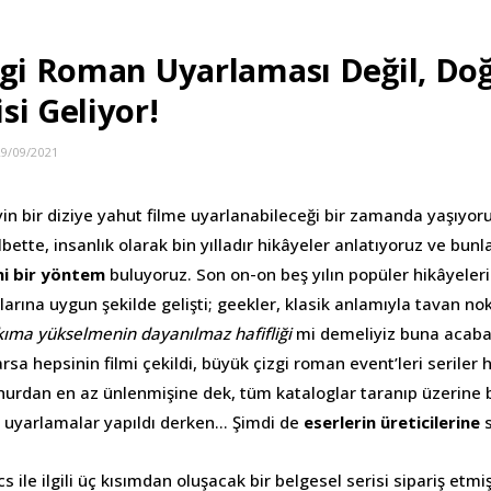
zgi Roman Uyarlaması Değil, D
si Geliyor!
29/09/2021
in bir diziye yahut filme uyarlanabileceği bir zamanda yaşıyor
lbette, insanlık olarak bin yılladır hikâyeler anlatıyoruz ve bun
ni bir yöntem
buluyoruz. Son on-on beş yılın popüler hikâyeler
arına uygun şekilde gelişti; geekler, klasik anlamıyla tavan nok
kıma yükselmenin dayanılmaz hafifliği
mi demeliyiz buna acaba?
a hepsinin filmi çekildi, büyük çizgi roman event’leri seriler 
urdan en az ünlenmişine dek, tüm kataloglar taranıp üzerine b
n uyarlamalar yapıldı derken… Şimdi de
eserlerin üreticilerine
ile ilgili üç kısımdan oluşacak bir belgesel serisi sipariş etmiş