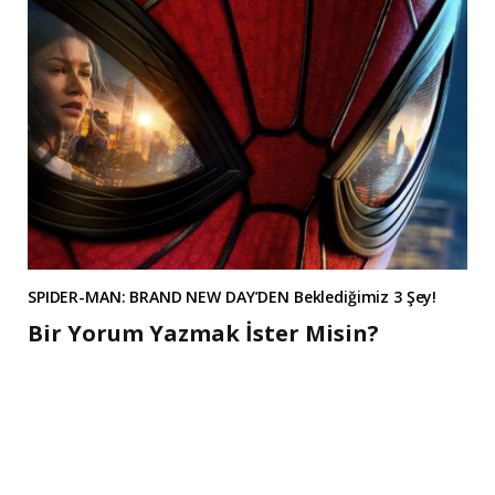
SPIDER-MAN: BRAND NEW DAY’DEN Beklediğimiz 3 Şey!
Bir Yorum Yazmak İster Misin?
A
l
t