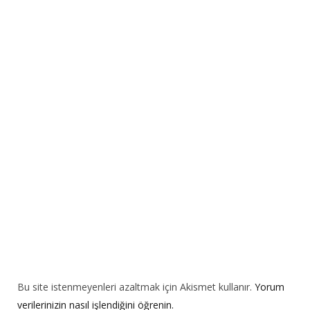
e
r
n
a
t
i
v
e
:
Bu site istenmeyenleri azaltmak için Akismet kullanır.
Yorum
verilerinizin nasıl işlendiğini öğrenin.