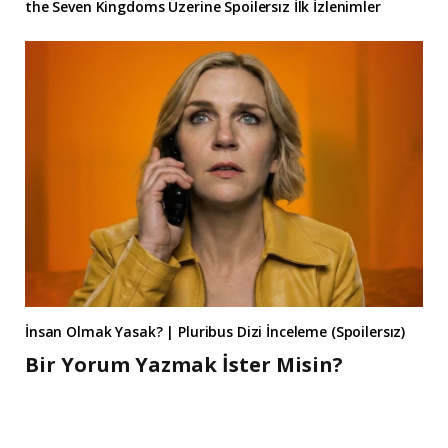
the Seven Kingdoms Üzerine Spoilersız İlk İzlenimler
İnsan Olmak Yasak? | Pluribus Dizi İnceleme (Spoilersız)
Bir Yorum Yazmak İster Misin?
A