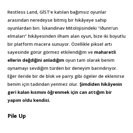
Restless Land, GİST’e katılan bağımsız oyunlar
arasından neredeyse bitmiş bir hikâyeye sahip
oyunlardan biri. İskandinav Mitolojisindeki “Iðunn’un
elmaları” hikâyesinden ilham alan oyun, bize iki boyutlu
bir platform macera sunuyor. Özellikle piksel artı
sayesinde görür görmez etkilendiğim ve
maharetli
ellerin değdiğini anladığım
oyun tam olarak benim
oynamayı sevdiğim türden bir deneyim barındırıyor.
Eğer ileride bir de blok ve parry gibi ögeler de eklenirse
benim için tadından yenmez olur.
Şimdiden hikâyenin
geri kalan kısmını öğrenmek için can attığım bir
yapım oldu kendisi.
Pile Up