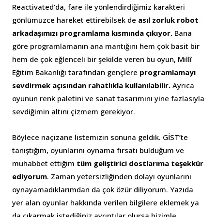
Reactivated’da, fare ile yönlendirdiğimiz karakteri
gönlümüzce hareket ettirebilsek de
asıl zorluk robot
arkadaşımızı programlama kısmında çıkıyor.
Bana
göre programlamanın ana mantığını hem çok basit bir
hem de çok eğlenceli bir şekilde veren bu oyun, Millî
Eğitim Bakanlığı tarafından gençlere
programlamayı
sevdirmek açısından rahatlıkla kullanılabilir.
Ayrıca
oyunun renk paletini ve sanat tasarımını yine fazlasıyla
sevdiğimin altını çizmem gerekiyor.
Böylece naçizane listemizin sonuna geldik. GİST’te
tanıştığım, oyunlarını oynama fırsatı bulduğum ve
muhabbet ettiğim
tüm geliştirici dostlarıma teşekkür
ediyorum
. Zaman yetersizliğinden dolayı oyunlarını
oynayamadıklarımdan da çok özür diliyorum. Yazıda
yer alan oyunlar hakkında verilen bilgilere eklemek ya
da çıkarmak istediğiniz ayrıntılar olursa bizimle