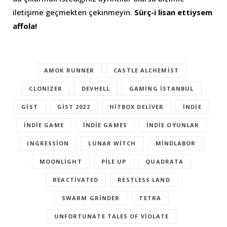
iletişime geçmekten çekinmeyin.
Sürç-i lisan ettiysem
affola!
AMOK RUNNER
CASTLE ALCHEMIST
CLONIZER
DEVHELL
GAMING İSTANBUL
GIST
GİST 2022
HITBOX DELIVER
INDIE
INDIE GAME
INDIE GAMES
INDIE OYUNLAR
INGRESSION
LUNAR WITCH
MINDLABOR
MOONLIGHT
PILE UP
QUADRATA
REACTIVATED
RESTLESS LAND
SWARM GRINDER
TETRA
UNFORTUNATE TALES OF VIOLATE