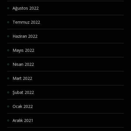
Ağustos 2022
Temmuz 2022
Haziran 2022
Mayıs 2022
Nisan 2022
Mart 2022
Şubat 2022
Ocak 2022
Aralık 2021