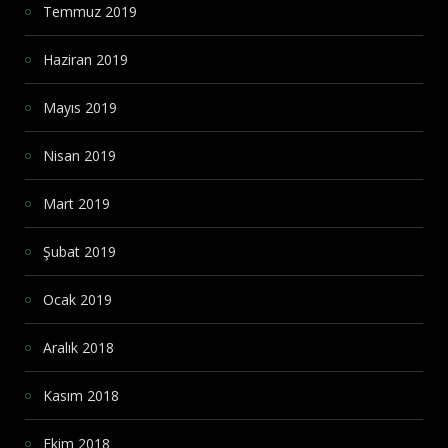
Temmuz 2019
Haziran 2019
Mayıs 2019
Nisan 2019
Mart 2019
Şubat 2019
Ocak 2019
Aralık 2018
Kasım 2018
Ekim 2018