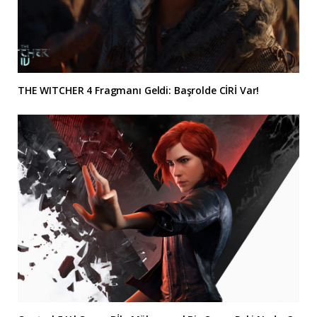
THE WITCHER 4 Fragmanı Geldi: Başrolde CİRİ Var!