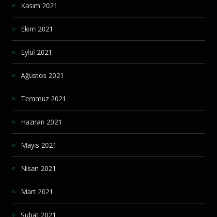
Kasım 2021
Ekim 2021
Eylül 2021
Ağustos 2021
Temmuz 2021
Haziran 2021
Mayıs 2021
Nisan 2021
Mart 2021
Şubat 2021