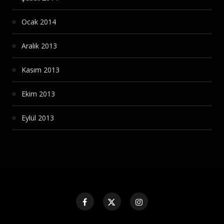
Ocak 2014
Aralık 2013
Kasım 2013
Ekim 2013
Eylül 2013