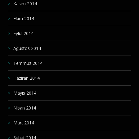
Kasım 2014
Ekim 2014
Eylül 2014
Ağustos 2014
Temmuz 2014
Haziran 2014
Mayıs 2014
Nisan 2014
Mart 2014
Şubat 2014