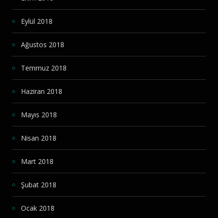
Eylül 2018
Ağustos 2018
Temmuz 2018
Haziran 2018
Mayıs 2018
Nisan 2018
Mart 2018
Şubat 2018
Ocak 2018