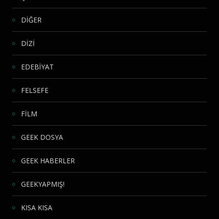
DİĞER
DİZİ
EDEBİYAT
FELSEFE
FİLM
GEEK DOSYA
GEEK HABERLER
GEEKYAPMIŞ!
KISA KISA