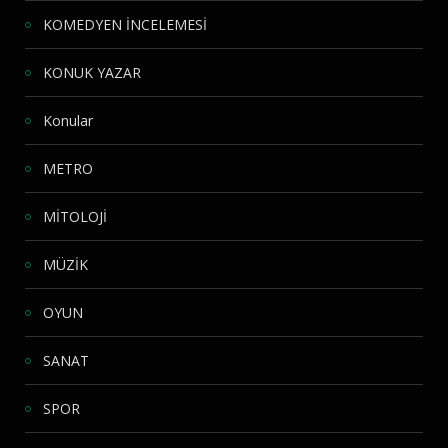
KOMEDYEN İNCELEMESİ
KONUK YAZAR
Konular
METRO
MİTOLOJİ
MÜZİK
OYUN
SANAT
SPOR