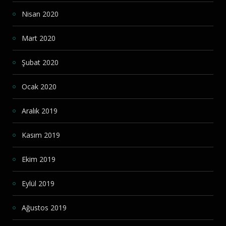
Nisan 2020
Mart 2020
Şubat 2020
Ocak 2020
Aralık 2019
Kasım 2019
Ekim 2019
Eylül 2019
Ağustos 2019