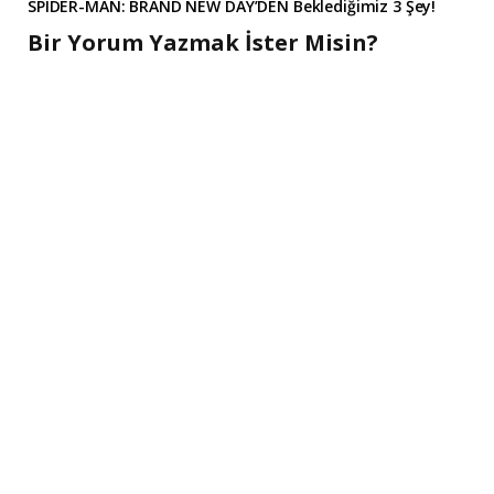
SPIDER-MAN: BRAND NEW DAY’DEN Beklediğimiz 3 Şey!
Bir Yorum Yazmak İster Misin?
A
l
t
e
r
n
a
t
i
v
e
: