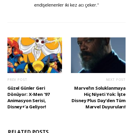
endişelenenler iki kez acı çeker."
PREV POST
NEXT POST
Güzel Günler Geri
Marvel’ın Soluklanmaya
Dönüyor: X-Men ’97
Hiç Niyeti Yok: İşte
Animasyon Serisi,
Disney Plus Day’den Tüm
Disney+’a Geliyor!
Marvel Duyuruları!
RELATED POSTS