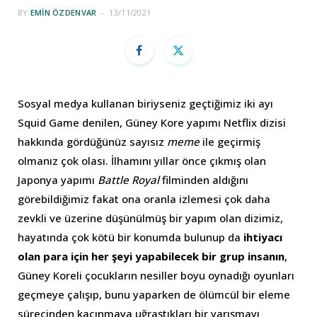
BY
EMIN ÖZDENVAR
13/11/2021
Sosyal medya kullanan biriyseniz geçtiğimiz iki ayı
Squid Game denilen, Güney Kore yapımı Netflix dizisi
hakkında gördüğünüz sayısız
meme
ile geçirmiş
olmanız çok olası. İlhamını yıllar önce çıkmış olan
Japonya yapımı
Battle Royal
filminden aldığını
görebildiğimiz fakat ona oranla izlemesi çok daha
zevkli ve üzerine düşünülmüş bir yapım olan dizimiz,
hayatında çok kötü bir konumda bulunup da
ihtiyacı
olan para için her şeyi yapabilecek bir grup insanın
,
Güney Koreli çocukların nesiller boyu oynadığı oyunları
geçmeye çalışıp, bunu yaparken de ölümcül bir eleme
sürecinden kaçınmaya uğraştıkları bir yarışmayı