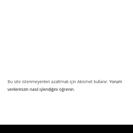
i
v
e
:
Bu site istenmeyenleri azaltmak için Akismet kullanır.
Yorum
verilerinizin nasıl işlendiğini öğrenin.