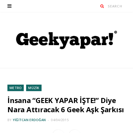
METRO
MÜZİK
İnsana “GEEK YAPAR İŞTE!” Diye
Nara Attıracak 6 Geek Aşk Şarkısı
BY
YIĞITCAN ERDOĞAN
04/04/2015