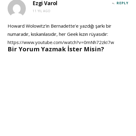
Ezgi Varol
REPLY
11 YIL AGO
Howard Wolowitz’in Bernadette’e yazdığı şarkı bir
numaradır, kıskanılasıdır, her Geek kızın rüyasıdır:
https://www.youtube.com/watch?v=0mNh72zkI7w
Bir Yorum Yazmak İster Misin?
A
l
t
e
r
n
a
t