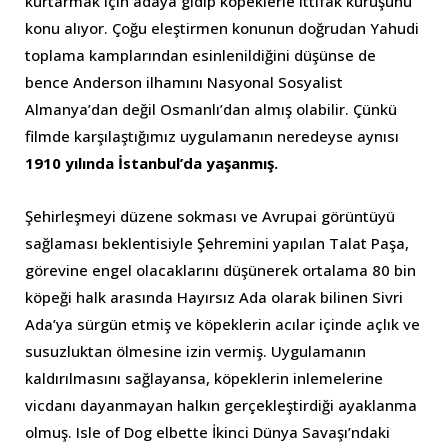
kurtarmak için adaya gidip köpeklerle ittifak kuruşunu
konu alıyor. Çoğu eleştirmen konunun doğrudan Yahudi
toplama kamplarından esinlenildiğini düşünse de
bence Anderson ilhamını Nasyonal Sosyalist
Almanya’dan değil Osmanlı’dan almış olabilir. Çünkü
filmde karşılaştığımız uygulamanın neredeyse aynısı
1910 yılında İstanbul’da yaşanmış.
Şehirleşmeyi düzene sokması ve Avrupai görüntüyü
sağlaması beklentisiyle Şehremini yapılan Talat Paşa,
görevine engel olacaklarını düşünerek ortalama 80 bin
köpeği halk arasında Hayırsız Ada olarak bilinen Sivri
Ada’ya sürgün etmiş ve köpeklerin acılar içinde açlık ve
susuzluktan ölmesine izin vermiş. Uygulamanın
kaldırılmasını sağlayansa, köpeklerin inlemelerine
vicdanı dayanmayan halkın gerçekleştirdiği ayaklanma
olmuş. Isle of Dog elbette İkinci Dünya Savaşı’ndaki