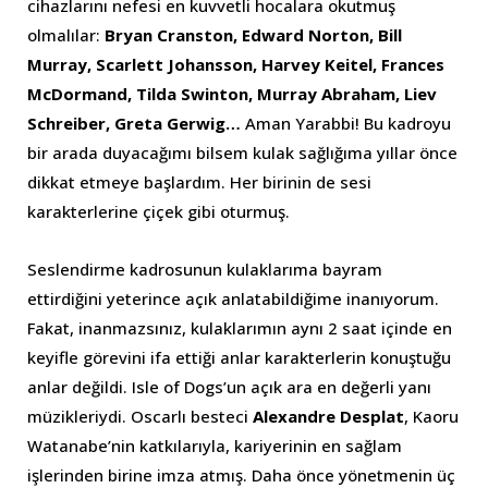
cihazlarını nefesi en kuvvetli hocalara okutmuş
olmalılar:
Bryan Cranston, Edward Norton, Bill
Murray, Scarlett Johansson, Harvey Keitel, Frances
McDormand, Tilda Swinton, Murray Abraham, Liev
Schreiber, Greta Gerwig…
Aman Yarabbi! Bu kadroyu
bir arada duyacağımı bilsem kulak sağlığıma yıllar önce
dikkat etmeye başlardım. Her birinin de sesi
karakterlerine çiçek gibi oturmuş.
Seslendirme kadrosunun kulaklarıma bayram
ettirdiğini yeterince açık anlatabildiğime inanıyorum.
Fakat, inanmazsınız, kulaklarımın aynı 2 saat içinde en
keyifle görevini ifa ettiği anlar karakterlerin konuştuğu
anlar değildi. Isle of Dogs’un açık ara en değerli yanı
müzikleriydi. Oscarlı besteci
Alexandre Desplat
, Kaoru
Watanabe’nin katkılarıyla, kariyerinin en sağlam
işlerinden birine imza atmış. Daha önce yönetmenin üç