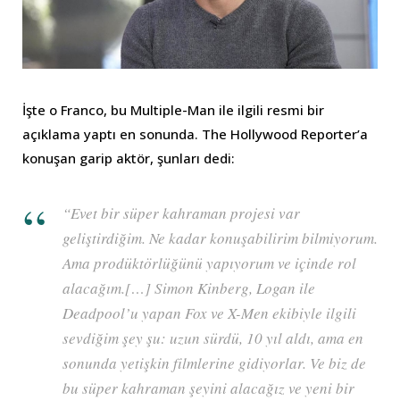
İşte o Franco, bu Multiple-Man ile ilgili resmi bir
açıklama yaptı en sonunda. The Hollywood Reporter’a
konuşan garip aktör, şunları dedi:
“
Evet bir süper kahraman projesi var
geliştirdiğim. Ne kadar konuşabilirim bilmiyorum.
Ama prodüktörlüğünü yapıyorum ve içinde rol
alacağım.[…] Simon Kinberg, Logan ile
Deadpool’u yapan Fox ve X-Men ekibiyle ilgili
sevdiğim şey şu: uzun sürdü, 10 yıl aldı, ama en
sonunda yetişkin filmlerine gidiyorlar. Ve biz de
bu süper kahraman şeyini alacağız ve yeni bir