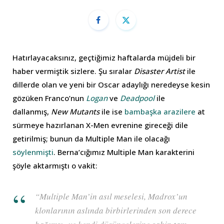
Hatırlayacaksınız, geçtiğimiz haftalarda müjdeli bir
haber vermiştik sizlere. Şu sıralar
Disaster Artist
ile
dillerde olan ve yeni bir Oscar adaylığı neredeyse kesin
gözüken Franco’nun
Logan
ve
Deadpool
ile
dallanmış,
New Mutants
ile ise
bambaşka arazilere
at
sürmeye hazırlanan X-Men evrenine gireceği dile
getirilmiş; bunun da Multiple Man ile olacağı
söylenmişti
. Berna’cığımız Multiple Man karakterini
şöyle aktarmıştı o vakit:
“Multiple Man’in asıl meselesi, Madrox’un
klonlarının aslında birbirlerinden son derece