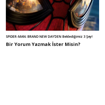
SPIDER-MAN: BRAND NEW DAY’DEN Beklediğimiz 3 Şey!
Bir Yorum Yazmak İster Misin?
A
l
t
e
r
n
a