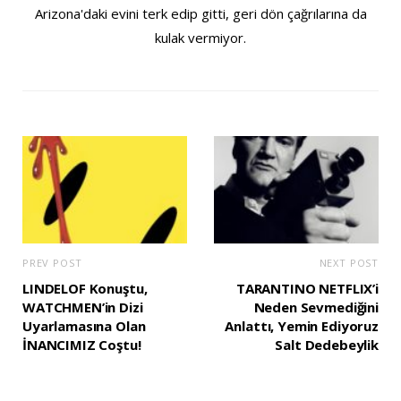
Arizona'daki evini terk edip gitti, geri dön çağrılarına da
kulak vermiyor.
PREV POST
NEXT POST
LINDELOF Konuştu,
TARANTINO NETFLIX’i
WATCHMEN’in Dizi
Neden Sevmediğini
Uyarlamasına Olan
Anlattı, Yemin Ediyoruz
İNANCIMIZ Coştu!
Salt Dedebeylik