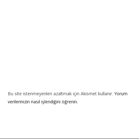
t
i
v
e
:
Bu site istenmeyenleri azaltmak için Akismet kullanır.
Yorum
verilerinizin nasıl işlendiğini öğrenin.