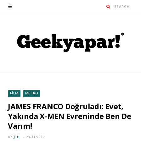
FİLM
METRO
JAMES FRANCO Doğruladı: Evet,
Yakında X-MEN Evreninde Ben De
Varım!
BY
J. H.
28/11/2017