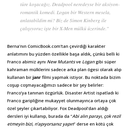
türe koşacağız. Deadpool neredeyse bir aksiyon-
romantik komedi. Logan bir Western mesela,
anlatabildim mi? Biz de Simon Kinberg ile
çalışıyoruz işte bir X-Men mülkü üzerinde.”
Berna’nın ComicBook.com’tan çevirdiği karakter
anlatımını bu yüzden özellikle başa aldık, çünkü belli ki
Franco abimiz aynı
New Mutants
ve
Logan
gibi süper
kahraman mülklerini sadece arka plan ögesi olarak alıp
kullanan bir
janr
filmi yapmak istiyor. Bu noktada bizim
coşup coşmayacağımızı sadece bir şey belirler:
Franco’ya tanınan özgürlük. Disaster Artist ispatladı ki
Franco garipliğine mukayyet olunmayınca ortaya çok
özel şeyler çıkartabiliyor. Fox Deadpool’dan aldığı
dersleri iyi kullanıp, burada da “
Abi alın parayı, çok rezil
etmeyin bizi, n’apıyorsanız yapın
” derse en kötü çok