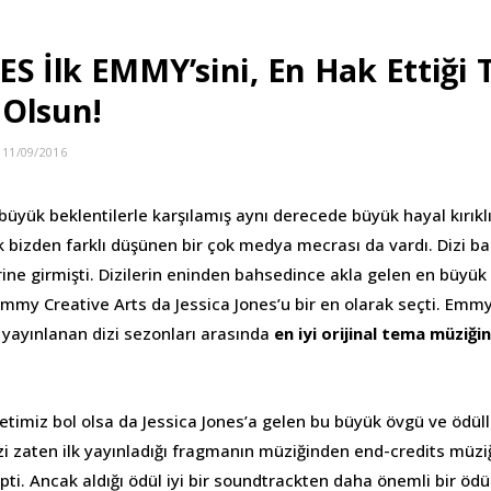
S İlk EMMY’sini, En Hak Ettiği 
ı Olsun!
11/09/2016
 büyük beklentilerle karşılamış aynı derecede büyük hayal kırıklı
 bizden farklı düşünen bir çok medya mecrası da vardı. Dizi baz
erine girmişti. Dizilerin eninden bahsedince akla gelen en büyü
 Emmy Creative Arts da Jessica Jones’u bir en olarak seçti. Emmy
 yayınlanan dizi sezonları arasında
en iyi orijinal tema müziğin
etimiz bol olsa da Jessica Jones’a gelen bu büyük övgü ve ödülle 
zi zaten ilk yayınladığı fragmanın müziğinden end-credits müziğ
ti. Ancak aldığı ödül iyi bir soundtrackten daha önemli bir öd