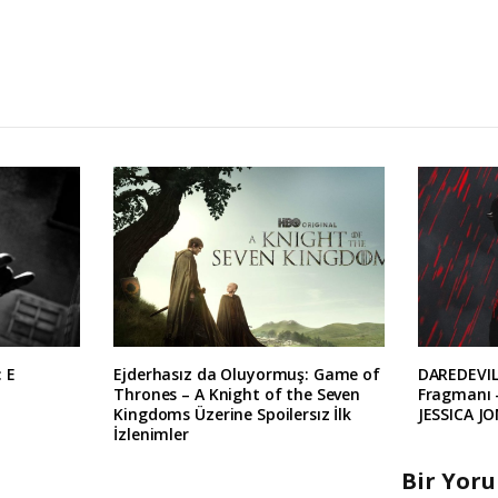
: E
Ejderhasız da Oluyormuş: Game of
DAREDEVIL
Thrones – A Knight of the Seven
Fragmanı 
Kingdoms Üzerine Spoilersız İlk
JESSICA JO
İzlenimler
Bir Yor