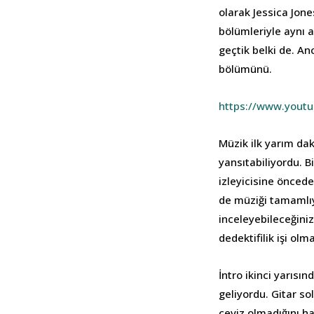
olarak Jessica Jone
bölümleriyle aynı a
geçtik belki de. An
bölümünü.
https://www.you
Müzik ilk yarım dak
yansıtabiliyordu. 
izleyicisine önced
de müziği tamamlıy
inceleyebileceğiniz
dedektifilik işi ol
İntro ikinci yarısı
geliyordu. Gitar so
ceviz olmadığını h