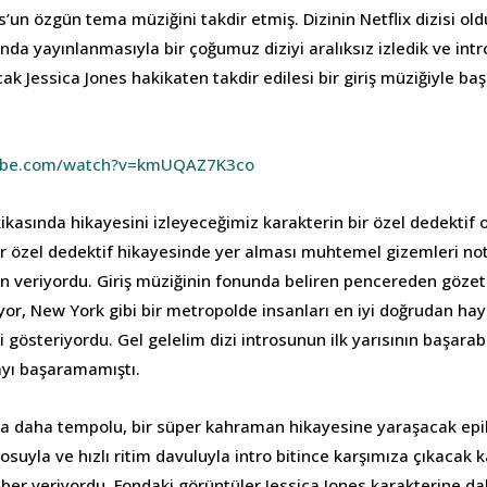
s’un özgün tema müziğini takdir etmiş. Dizinin Netflix dizisi o
nda yayınlanmasıyla bir çoğumuz diziyi aralıksız izledik ve intr
cak Jessica Jones hakikaten takdir edilesi bir giriş müziğiyle baş
tube.com/watch?v=kmUQAZ7K3co
ikasında hikayesini izleyeceğimiz karakterin bir özel dedektif
Bir özel dedektif hikayesinde yer alması muhtemel gizemleri not
en veriyordu. Giriş müziğinin fonunda beliren pencereden göze
or, New York gibi bir metropolde insanları en iyi doğrudan ha
i gösteriyordu. Gel gelelim dizi introsunun ilk yarısının başarabi
mayı başaramamıştı.
nda daha tempolu, bir süper kahraman hikayesine yaraşacak epik
losuyla ve hızlı ritim davuluyla intro bitince karşımıza çıkacak k
aber veriyordu. Fondaki görüntüler Jessica Jones karakterine da