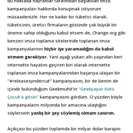
Bu noktada hayranlar tarafından başlatılan imza
kampanyaları hakkında konuşmak istiyorum
müsaadenizle. Her ne kadar bir tüketici olarak;
tüketicinin, üretici firmaların gözünde çok büyük bir
öneme sahip olduğunu kabul etsem de, Change.org gibi
benzeri imza toplama sitelerinde toplanan imza
kampanyalarının
hiçbir işe yaramadığını da kabul
etmem gerekiyor.
Yani aşağı yukarı altı yaşından beri
internette hayatını geçiren biri olarak internette
toplanan imza kampanyalarından başarıya ulaşan bir
“#releasesyndercut” kampanyasını, bir de benim de
içinde bulunduğum Geekmuhit’in
“Geekyapar Kötü
Çocuk’a gitsin”
kampanyasını gördüm. O yüzden böyle
kampanyaların milyonda bir amacına ulaştığını
söylersem
yanlış bir şey söylemiş olmam sanırım.
Açıkçası bu yüzden toplamda bir milyar dolar barajını