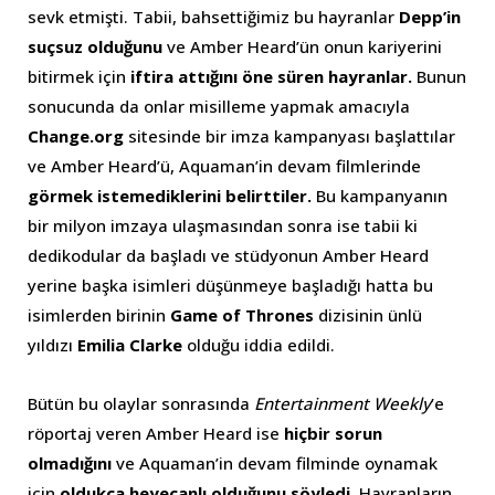
sevk etmişti. Tabii, bahsettiğimiz bu hayranlar
Depp’in
suçsuz olduğunu
ve Amber Heard’ün onun kariyerini
bitirmek için
iftira attığını öne süren hayranlar.
Bunun
sonucunda da onlar misilleme yapmak amacıyla
Change.org
sitesinde bir imza kampanyası başlattılar
ve Amber Heard’ü, Aquaman’in devam filmlerinde
görmek istemediklerini belirttiler.
Bu kampanyanın
bir milyon imzaya ulaşmasından sonra ise tabii ki
dedikodular da başladı ve stüdyonun Amber Heard
yerine başka isimleri düşünmeye başladığı hatta bu
isimlerden birinin
Game of Thrones
dizisinin ünlü
yıldızı
Emilia Clarke
olduğu iddia edildi.
Bütün bu olaylar sonrasında
Entertainment Weekly
’e
röportaj veren Amber Heard ise
hiçbir sorun
olmadığını
ve Aquaman’in devam filminde oynamak
için
oldukça heyecanlı olduğunu söyledi.
Hayranların