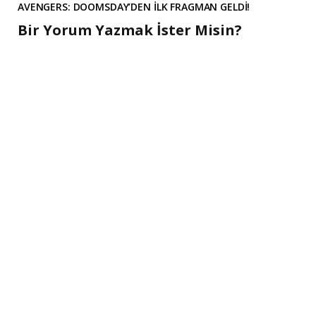
AVENGERS: DOOMSDAY’DEN İLK FRAGMAN GELDİ!
Bir Yorum Yazmak İster Misin?
A
l
t
e
r
n
a
t
i
v
e
: