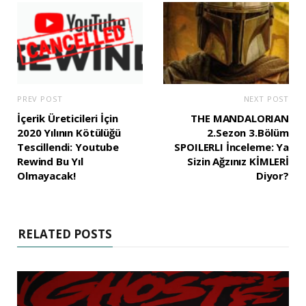
PREV POST
NEXT POST
İçerik Üreticileri İçin
THE MANDALORIAN
2020 Yılının Kötülüğü
2.Sezon 3.Bölüm
Tescillendi: Youtube
SPOILERLI İnceleme: Ya
Rewind Bu Yıl
Sizin Ağzınız KİMLERİ
Olmayacak!
Diyor?
RELATED POSTS