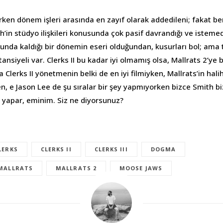
erken dönem işleri arasında en zayıf olarak addedileni; fakat b
’in stüdyo ilişkileri konusunda çok pasif davrandığı ve isteme
da kaldığı bir dönemin eseri olduğundan, kusurları bol; ama
ansiyeli var. Clerks II bu kadar iyi olmamış olsa, Mallrats 2’ye 
erks II yönetmenin belki de en iyi filmiyken, Mallrats’in hali
en, e Jason Lee de şu sıralar bir şey yapmıyorken bizce Smith bi
m yapar, eminim. Siz ne diyorsunuz?
LERKS
CLERKS II
CLERKS III
DOGMA
MALLRATS
MALLRATS 2
MOOSE JAWS