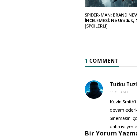
SPIDER-MAN: BRAND NE
İNCELEMESİ: Ne Umduk, 
[SPOILERLI]
1
COMMENT
Tutku Tuz
11 YIL AGO
Kevin Smith’i
devam ederke
Sinemasını ço
daha iyi yerl
Bir Yorum Yazma