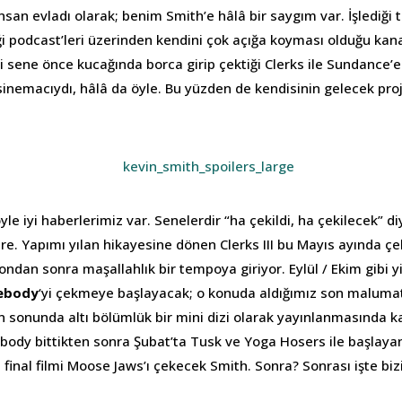
nsan evladı olarak; benim Smith’e hâlâ bir saygım var. İşlediği 
iği podcast’leri üzerinden kendini çok açığa koyması olduğu ka
 sene önce kucağında borca girip çektiği Clerks ile Sundance’
sinemacıydı, hâlâ da öyle. Bu yüzden de kendisinin gelecek proj
öyle iyi haberlerimiz var. Senelerdir “ha çekildi, ha çekilecek” d
ere. Yapımı yılan hikayesine dönen Clerks III bu Mayıs ayında ç
ondan sonra maşallahlık bir tempoya giriyor. Eylül / Ekim gibi
ebody
‘yi çekmeye başlayacak; o konuda aldığımız son maluma
 sonunda altı bölümlük bir mini dizi olarak yayınlanmasında kar
ody bittikten sonra Şubat’ta Tusk ve Yoga Hosers ile başlay
final filmi Moose Jaws’ı çekecek Smith. Sonra? Sonrası işte bi