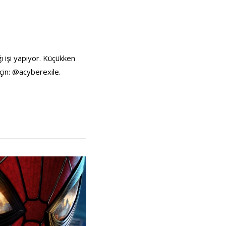
ı işi yapıyor. Küçükken
çin: @acyberexile.