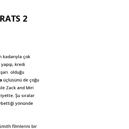
LRATS 2
im kadarıyla çok
 yapıp, kredi
aşarı olduğu
a
üçlüsünü de çoğu
ikle Zack and Miri
yette. Şu sıralar
ybettiği yönünde
mith filmlerini bir