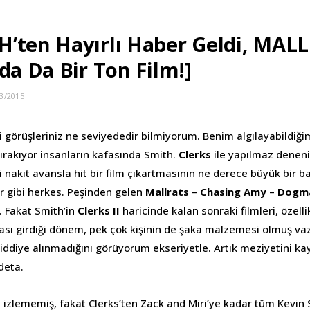
’ten Hayırlı Haber Geldi, MAL
da Da Bir Ton Film!]
3/2015
ili görüşleriniz ne seviyededir bilmiyorum. Benim algılayabildiğ
bırakıyor insanların kafasında Smith.
Clerks
ile yapılmaz deneni
i nakit avansla hit bir film çıkartmasının ne derece büyük bir b
 gibi herkes. Peşinden gelen
Mallrats
–
Chasing Amy
–
Dogm
r. Fakat Smith’in
Clerks II
haricinde kalan sonraki filmleri, özell
sı girdiği dönem, pek çok kişinin de şaka malzemesi olmuş vazi
ciddiye alınmadığını görüyorum ekseriyetle. Artık meziyetini ka
deta.
 izlememiş, fakat Clerks’ten Zack and Miri’ye kadar tüm Kevin S