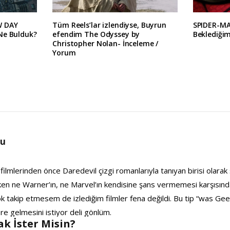
W DAY
Tüm Reels’lar izlendiyse, Buyrun
SPIDER-M
Ne Bulduk?
efendim The Odyssey by
Beklediğim
Christopher Nolan- İnceleme /
Yorum
lu
 filmlerinden önce Daredevil çizgi romanlarıyla tanıyan birisi olar
n ne Warner’ın, ne Marvel’ın kendisine şans vermemesi karşısında 
k takip etmesem de izlediğim filmler fena değildi. Bu tip “was Gee
ere gelmesini istiyor deli gönlüm.
k İster Misin?