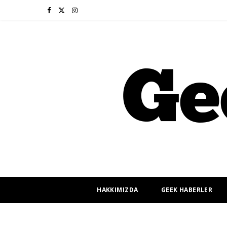
F
X
I
a
(
n
c
T
s
e
w
t
b
i
a
o
t
g
o
t
r
k
e
a
r
m
HAKKIMIZDA
GEEK HABERLER
)