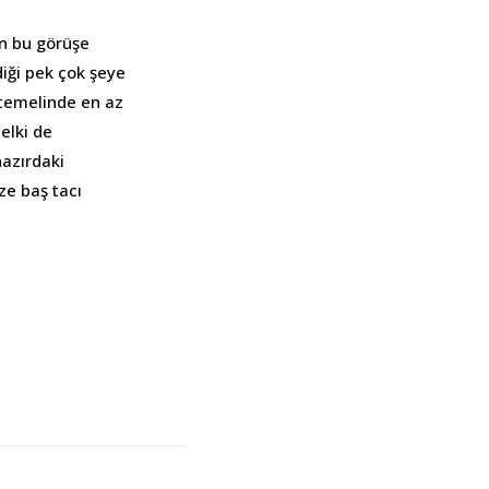
en bu görüşe
diği pek çok şeye
 temelinde en az
belki de
hazırdaki
ze baş tacı