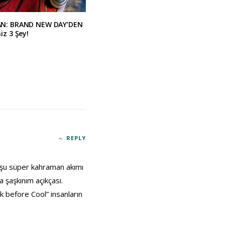
AN: BRAND NEW DAY’DEN
iz 3 Şey!
REPLY
ak şu süper kahraman akımı
şaşkınım açıkçası.
k before Cool” insanların