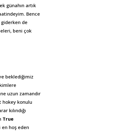
tek günahın artık
naatindeyim. Bence
e giderken de
eleri, beni çok
iye beklediğimiz
ekimlere
 yine uzun zamandır
t hokey konulu
ar kılındığı
an
True
zi en hoş eden