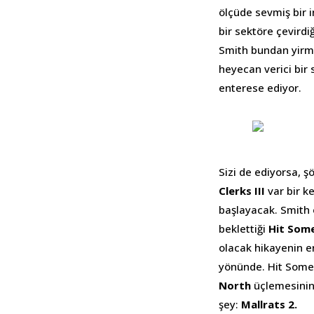
ölçüde sevmiş bir i
bir sektöre çevird
Smith bundan yirmi
heyecan verici bir 
enterese ediyor.
Sizi de ediyorsa, ş
Clerks III
var bir k
başlayacak. Smith 
beklettiği
Hit Som
olacak hikayenin en
yönünde. Hit Someb
North
üçlemesinin 
şey:
Mallrats 2.