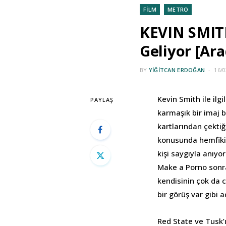
FİLM
METRO
KEVIN SMITH
Geliyor [Ara
BY
YIĞITCAN ERDOĞAN
16/0
Kevin Smith ile ilg
PAYLAŞ
karmaşık bir imaj 
kartlarından çektiğ
konusunda hemfikir
kişi saygıyla anıyo
Make a Porno sonra
kendisinin çok da 
bir görüş var gibi a
Red State ve Tusk’ı