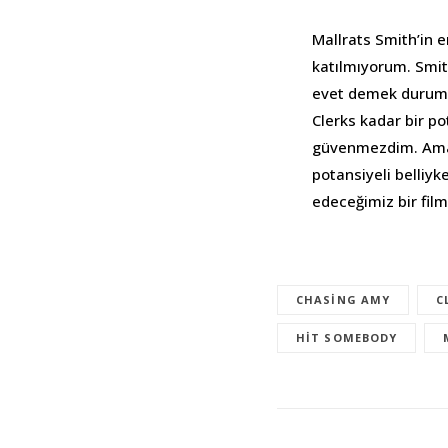
Mallrats Smith’in 
katılmıyorum. Smith
evet demek durumun
Clerks kadar bir pot
güvenmezdim. Ama Cl
potansiyeli belliyk
edeceğimiz bir fil
CHASING AMY
C
HIT SOMEBODY