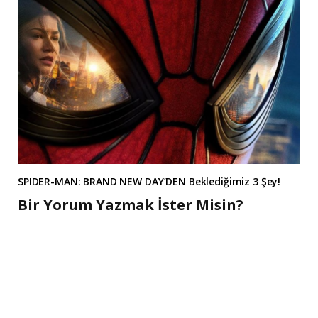
SPIDER-MAN: BRAND NEW DAY’DEN Beklediğimiz 3 Şey!
Bir Yorum Yazmak İster Misin?
A
l
t
e