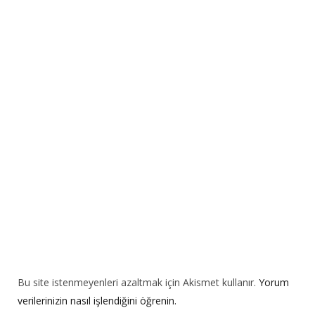
r
n
a
t
i
v
e
:
Bu site istenmeyenleri azaltmak için Akismet kullanır.
Yorum
verilerinizin nasıl işlendiğini öğrenin.