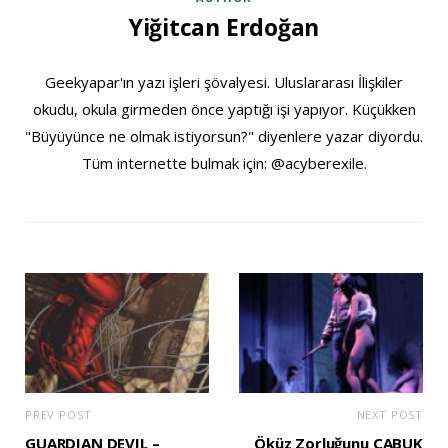
Yiğitcan Erdoğan
Geekyapar'ın yazı işleri şövalyesi. Uluslararası İlişkiler
okudu, okula girmeden önce yaptığı işi yapıyor. Küçükken
"Büyüyünce ne olmak istiyorsun?" diyenlere yazar diyordu.
Tüm internette bulmak için: @acyberexile.
PREV POST
NEXT POST
GUARDIAN DEVIL –
Öküz Zorluğunu ÇABUK