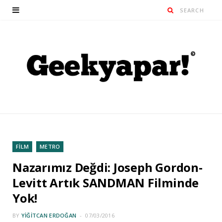
FİLM
METRO
Nazarımız Değdi: Joseph Gordon-
Levitt Artık SANDMAN Filminde
Yok!
BY
YIĞITCAN ERDOĞAN
07/03/2016