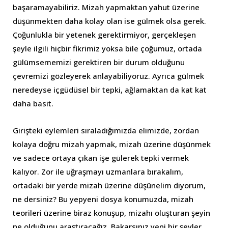
başaramayabiliriz. Mizah yapmaktan yahut üzerine
düşünmekten daha kolay olan ise gülmek olsa gerek.
Çoğunlukla bir yetenek gerektirmiyor, gerçekleşen
şeyle ilgili hiçbir fikrimiz yoksa bile çoğumuz, ortada
gülümsememizi gerektiren bir durum olduğunu
çevremizi gözleyerek anlayabiliyoruz. Ayrıca gülmek
neredeyse içgüdüsel bir tepki, ağlamaktan da kat kat
daha basit.
Girişteki eylemleri sıraladığımızda elimizde, zordan
kolaya doğru mizah yapmak, mizah üzerine düşünmek
ve sadece ortaya çıkan işe gülerek tepki vermek
kalıyor. Zor ile uğraşmayı uzmanlara bırakalım,
ortadaki bir yerde mizah üzerine düşünelim diyorum,
ne dersiniz? Bu yepyeni dosya konumuzda, mizah
teorileri üzerine biraz konuşup, mizahı oluşturan şeyin
ne olduğunu araştıracağız. Bakarsınız yeni bir şeyler