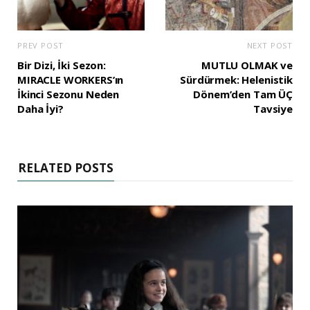
PREV POST
NEXT POST
Bir Dizi, İki Sezon:
MUTLU OLMAK ve
MIRACLE WORKERS’ın
Sürdürmek: Helenistik
İkinci Sezonu Neden
Dönem’den Tam ÜÇ
Daha İyi?
Tavsiye
RELATED POSTS