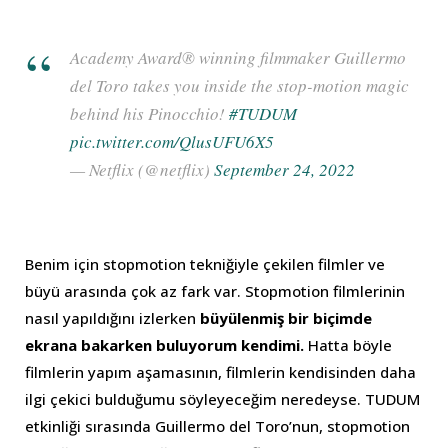
Academy Award® winning filmmaker Guillermo
del Toro takes you inside the stop-motion magic
behind his Pinocchio!
#TUDUM
pic.twitter.com/QlusUFU6X5
— Netflix (@netflix)
September 24, 2022
Benim için stopmotion tekniğiyle çekilen filmler ve
büyü arasında çok az fark var. Stopmotion filmlerinin
nasıl yapıldığını izlerken
büyülenmiş bir biçimde
ekrana bakarken buluyorum kendimi.
Hatta böyle
filmlerin yapım aşamasının, filmlerin kendisinden daha
ilgi çekici bulduğumu söyleyeceğim neredeyse. TUDUM
etkinliği sırasında Guillermo del Toro’nun, stopmotion