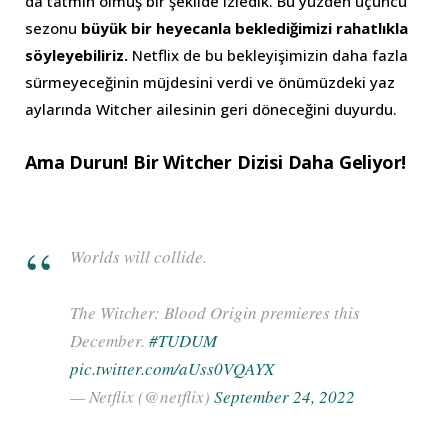
da tatmin olmuş bir şekilde izledik. Bu yüzden üçüncü
sezonu
büyük bir heyecanla beklediğimizi rahatlıkla
söyleyebiliriz.
Netflix de bu bekleyişimizin daha fazla
sürmeyeceğinin müjdesini verdi ve önümüzdeki yaz
aylarında Witcher ailesinin geri döneceğini duyurdu.
Ama Durun! Bir Witcher Dizisi Daha Geliyor!
Worlds will collide.
The Witcher: Blood Origin premieres this
December.
#TUDUM
pic.twitter.com/aUss0VQAYX
— Netflix (@netflix)
September 24, 2022