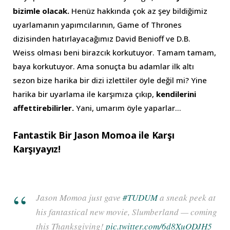
bizimle olacak.
Henüz hakkında çok az şey bildiğimiz
uyarlamanın yapımcılarının, Game of Thrones
dizisinden hatırlayacağımız David Benioff ve D.B.
Weiss olması beni birazcık korkutuyor. Tamam tamam,
baya korkutuyor. Ama sonuçta bu adamlar ilk altı
sezon bize harika bir dizi izlettiler öyle değil mi? Yine
harika bir uyarlama ile karşımıza çıkıp,
kendilerini
affettirebilirler.
Yani, umarım öyle yaparlar…
Fantastik Bir Jason Momoa ile Karşı
Karşıyayız!
Jason Momoa just gave
#TUDUM
a sneak peek at
his fantastical new movie, Slumberland — coming
this Thanksgiving!
pic.twitter.com/6d8XuODJH5