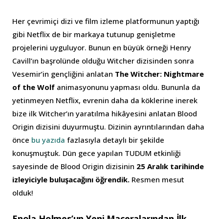
Her çevrimiçi dizi ve film izleme platformunun yaptığı
gibi Netflix de bir markaya tutunup genişletme
projelerini uyguluyor. Bunun en büyük örneği Henry
Cavill’ın başrolünde olduğu Witcher dizisinden sonra
Vesemir’in gençliğini anlatan
The Witcher: Nightmare
of the Wolf
animasyonunu yapması oldu. Bununla da
yetinmeyen Netflix, evrenin daha da köklerine inerek
bize ilk Witcher’ın yaratılma hikâyesini anlatan Blood
Origin dizisini duyurmuştu. Dizinin ayrıntılarından daha
önce
bu yazıda
fazlasıyla detaylı bir şekilde
konuşmuştuk. Dün gece yapılan TUDUM etkinliği
sayesinde de Blood Origin dizisinin
25 Aralık tarihinde
izleyiciyle buluşacağını öğrendik.
Resmen mesut
olduk!
Enola Holmes’un Yeni Maceralarından İlk