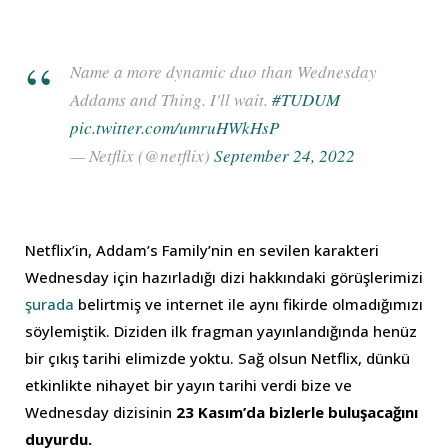
Name a more dynamic duo than Wednesday
Addams and Thing. I'll wait.
#TUDUM
pic.twitter.com/umruHWkHsP
— Netflix (@netflix)
September 24, 2022
Netflix’in, Addam’s Family’nin en sevilen karakteri
Wednesday için hazırladığı dizi hakkındaki görüşlerimizi
şurada
belirtmiş ve internet ile aynı fikirde olmadığımızı
söylemiştik. Diziden ilk fragman yayınlandığında henüz
bir çıkış tarihi elimizde yoktu. Sağ olsun Netflix, dünkü
etkinlikte nihayet bir yayın tarihi verdi bize ve
Wednesday dizisinin
23 Kasım’da bizlerle buluşacağını
duyurdu.