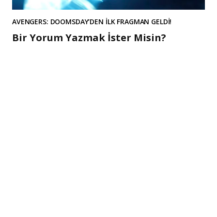
AVENGERS: DOOMSDAY’DEN İLK FRAGMAN GELDİ!
Bir Yorum Yazmak İster Misin?
A
l
t
e
r
n
a
t
i
v
e
: