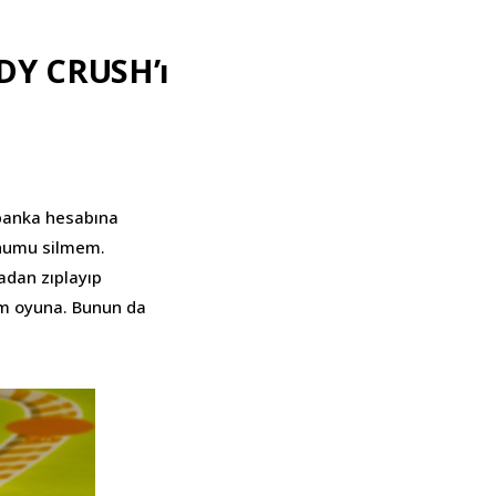
DY CRUSH’ı
 banka hesabına
urnumu silmem.
radan zıplayıp
rum oyuna. Bunun da