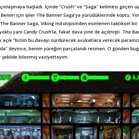
rçınlaşmaya başladı. İçinde “Crush” ve “Saga” kelimesi geçen o
 Benim için ipler The Banner Saga’ya yürüdüklerinde koptu. Yor
 The Banner Saga, Viking mitolojisinden esinlenen taktiksel bir
yoktu yani Candy Crush’la, fakat dava yine de açılmıştı. The B
ık açık “bizim bu davayı sürdürecek avukatlara verecek paramız
da” deyince, benim yüreğim parçalandı resmen. O günden bug
r şekilde bilenmiş vaziyetteyim.