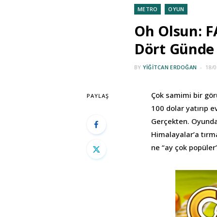
METRO
OYUN
Oh Olsun: 
Dört Günde 
BY
YIĞITCAN ERDOĞAN
18/0
Çok samimi bir gö
PAYLAŞ
100 dolar yatırıp 
Gerçekten. Oyunda d
Himalayalar’a tırma
ne “ay çok popüler”