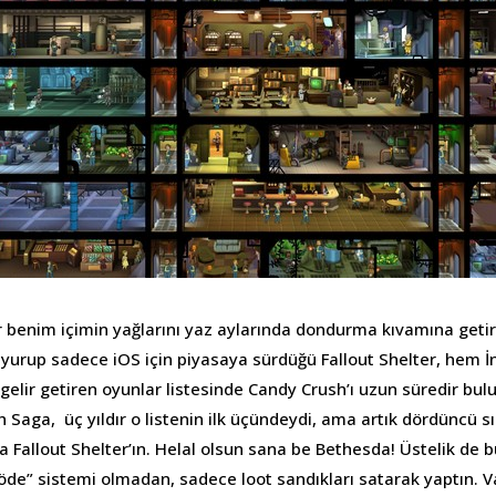
 benim içimin yağlarını yaz aylarında dondurma kıvamına getir
urup sadece iOS için piyasaya sürdüğü Fallout Shelter, hem İ
gelir getiren oyunlar listesinde Candy Crush’ı uzun süredir bu
h Saga, üç yıldır o listenin ilk üçündeydi, ama artık dördüncü sı
 Fallout Shelter’ın. Helal olsun sana be Bethesda! Üstelik de b
öde” sistemi olmadan, sadece loot sandıkları satarak yaptın. 