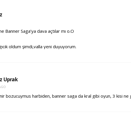
z
e Banner Saga’ya dava açtılar mı o.O
gıcık oldum şimdi,valla yeni duyuyorum.
z Uprak
 AGO
inir bozucuymus harbiden, banner saga da kral gibi oyun, 3 kisi ne 