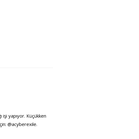
ı işi yapıyor. Küçükken
çin: @acyberexile.