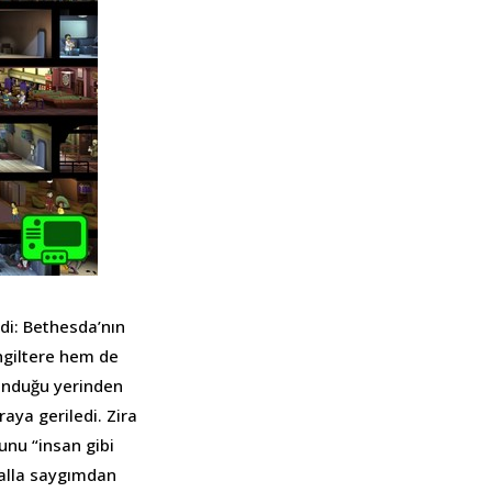
di: Bethesda’nın
ngiltere hem de
lunduğu yerinden
raya geriledi. Zira
unu “insan gibi
Valla saygımdan