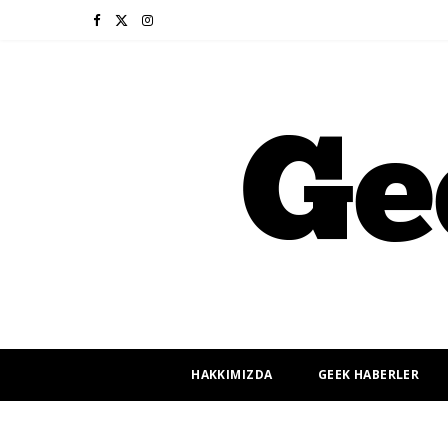
F
X
I
a
(
n
c
T
s
e
w
t
b
i
a
o
t
g
o
t
r
k
e
a
r
m
HAKKIMIZDA
GEEK HABERLER
)