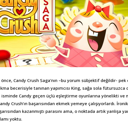
e önce, Candy Crush Saga’nın –bu yorum sübjektif değildir- pek
akma becerisiyle tanınan yapımcısı King, sağa sola fütursuzc
r, isminde Candy geçen üçlü eşleştirme oyunlarına yönelikti ve
Candy Crush’ın başarısından ekmek yemeye çalışıyorlardı. İronik
arısından kazanmıştı parasını ama, o noktada artık yanlışa yanl
lamı yoktu.