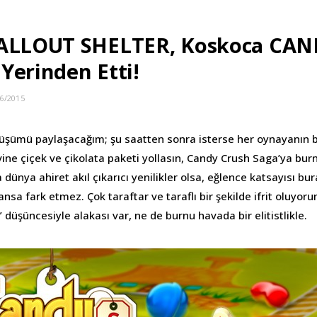
FALLOUT SHELTER, Koskoca CAN
Yerinden Etti!
6/2015
rüşümü paylaşacağım; şu saatten sonra isterse her oynayanın
evine çiçek ve çikolata paketi yollasın, Candy Crush Saga’ya b
ünya ahiret akıl çıkarıcı yenilikler olsa, eğlence katsayısı bu
nsa fark etmez. Çok taraftar ve taraflı bir şekilde ifrit oluyo
 düşüncesiyle alakası var, ne de burnu havada bir elitistlikle.