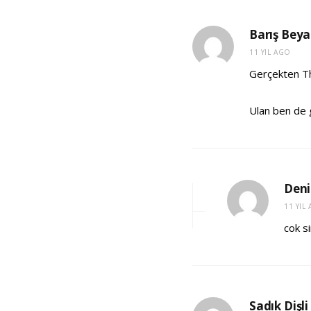
Barış Beya
11 YIL AGO
Gerçekten Th
Ulan ben de 
Deni
11 YIL
cok s
Sadık Dişli