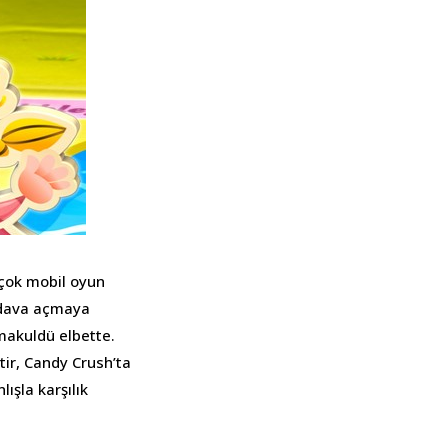
 çok mobil oyun
a dava açmaya
 makuldü elbette.
tir, Candy Crush’ta
ışla karşılık