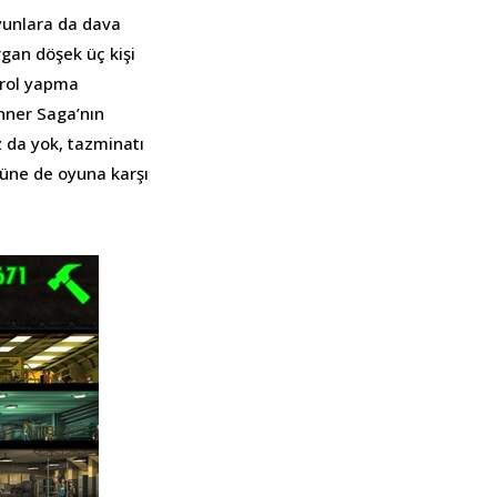
yunlara da dava
gan döşek üç kişi
 rol yapma
anner Saga’nın
 da yok, tazminatı
üne de oyuna karşı