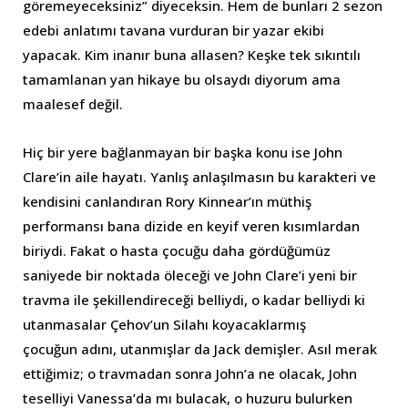
göremeyeceksiniz” diyeceksin. Hem de bunları 2 sezon
edebi anlatımı tavana vurduran bir yazar ekibi
yapacak. Kim inanır buna allasen? Keşke tek sıkıntılı
tamamlanan yan hikaye bu olsaydı diyorum ama
maalesef değil.
Hiç bir yere bağlanmayan bir başka konu ise John
Clare’in aile hayatı. Yanlış anlaşılmasın bu karakteri ve
kendisini canlandıran Rory Kinnear’ın müthiş
performansı bana dizide en keyif veren kısımlardan
biriydi. Fakat o hasta çocuğu daha gördüğümüz
saniyede bir noktada öleceği ve John Clare’i yeni bir
travma ile şekillendireceği belliydi, o kadar belliydi ki
utanmasalar Çehov’un Silahı koyacaklarmış
çocuğun adını, utanmışlar da Jack demişler. Asıl merak
ettiğimiz; o travmadan sonra John’a ne olacak, John
teselliyi Vanessa’da mı bulacak, o huzuru bulurken