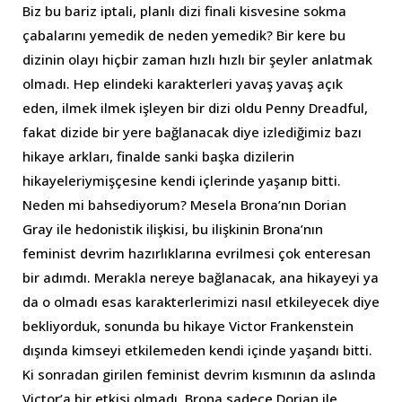
Biz bu bariz iptali, planlı dizi finali kisvesine sokma
çabalarını yemedik de neden yemedik? Bir kere bu
dizinin olayı hiçbir zaman hızlı hızlı bir şeyler anlatmak
olmadı. Hep elindeki karakterleri yavaş yavaş açık
eden, ilmek ilmek işleyen bir dizi oldu Penny Dreadful,
fakat dizide bir yere bağlanacak diye izlediğimiz bazı
hikaye arkları, finalde sanki başka dizilerin
hikayeleriymişçesine kendi içlerinde yaşanıp bitti.
Neden mi bahsediyorum? Mesela Brona’nın Dorian
Gray ile hedonistik ilişkisi, bu ilişkinin Brona’nın
feminist devrim hazırlıklarına evrilmesi çok enteresan
bir adımdı. Merakla nereye bağlanacak, ana hikayeyi ya
da o olmadı esas karakterlerimizi nasıl etkileyecek diye
bekliyorduk, sonunda bu hikaye Victor Frankenstein
dışında kimseyi etkilemeden kendi içinde yaşandı bitti.
Ki sonradan girilen feminist devrim kısmının da aslında
Victor’a bir etkisi olmadı, Brona sadece Dorian ile