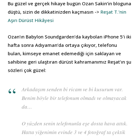
Bu güzel ve gerçek hikaye bugün Ozan Sakin’in bloguna
düştü, sizin de dikkatinizden kaçmasın ->
Reşat T.’nin
Aşırı Dürüst Hikâyesi
Ozan’ın Babylon Soundgarden’da kaybolan iPhone 5’i iki
hafta sonra Adıyaman’da ortaya çıkıyor, telefonu
bulan, kimseye emanet edemediği için saklayan ve
sahibine geri ulaştıran dürüst kahramanımız Reşat’ın şu
sözleri çok güzel:
Arkadaşım senden bi ricam ve bi kusurum var.
Benim böyle bir telefonum olmadı ve olmayacak
da…
O yüzden senin telefonunla eşe dosta hava attık.
Hatta yiğenimin evinde 3 ve 4 fotoğraf ta çektik