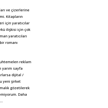
rı ve çizerlerine
mi. Kitapların
ri için yaratıcılar
ü ilişkisi için çok
man yaratıcıları
 bir romanı
 Muhtemelen reklam
em yarım sayfa
arsa dijital /
u yeni şirket
çmalık gözetilerek
lemiyorum. Daha
n…