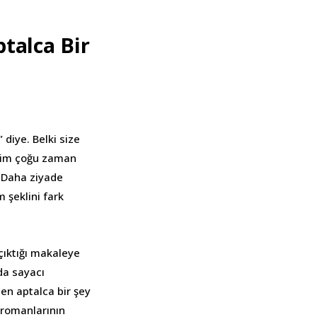
talca Bir
 diye. Belki size
bizim çoğu zaman
. Daha ziyade
 şeklini fark
çıktığı makaleye
da sayacı
ten aptalca bir şey
 romanlarının