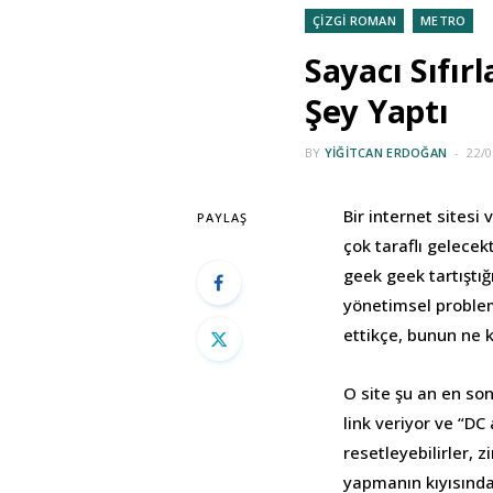
ÇİZGİ ROMAN
METRO
Sayacı Sıfı
Şey Yaptı
BY
YIĞITCAN ERDOĞAN
22/0
Bir internet sitesi
PAYLAŞ
çok taraflı gelecek
geek geek tartıştı
yönetimsel problem
ettikçe, bunun ne k
O site şu an en so
link veriyor ve “DC
resetleyebilirler, 
yapmanın kıyısında