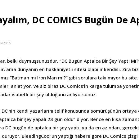
rlayalım, DC COMICS Bugün De Ap
5/2015
 var, belki duymuşsunuzdur, “DC Bugün Aptalca Bir Şey Yaptı Mı?”
tir, ama dünyanın en hakkaniyetli sitesi olabilir kendisi. Zira 
ğımız “Batman mi Iron Man mi?” gibi sorulara takılmıyor bu site
leri anlatıyor. Ve siz biraz DC Comics’in karga tulumba yönetim
adar isabetli bir şey olduğunu anlıyorsunuz.
n DC’nin kendi yazarlarını telif konusunda sömürüşünün ortaya 
 aptalca bir şey yapalı 23 gün oldu” diyor. Bence en kısa zaman
zira DC bugün de aptalca bir şey yaptı, ya da en azından, gerçek
 duruyor. BleedingCool’un yaptığı habere göre DC Comics çizgi