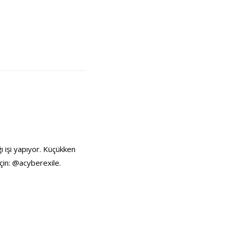
ı işi yapıyor. Küçükken
çin: @acyberexile.