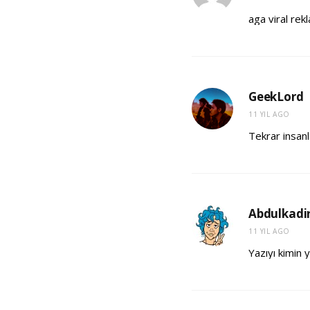
aga viral rek
GeekLord
11 YIL AGO
Tekrar insanl
Abdulkadir
11 YIL AGO
Yazıyı kimin 