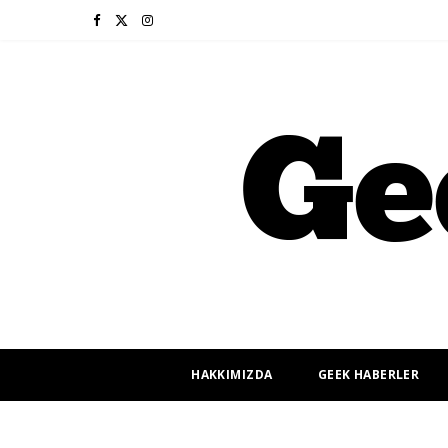
F
X
I
a
(
n
c
T
s
e
w
t
b
i
a
o
t
g
o
t
r
k
e
a
r
m
HAKKIMIZDA
GEEK HABERLER
)