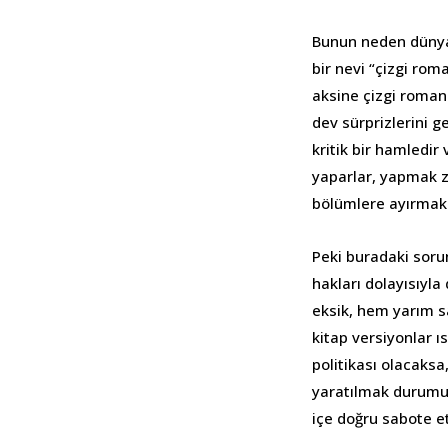
Bunun neden dünyan
bir nevi “çizgi rom
aksine çizgi romanla
dev sürprizlerini g
kritik bir hamledir
yaparlar, yapmak zo
bölümlere ayırmak 
Peki buradaki sor
hakları dolayısıyla
eksik, hem yarım s
kitap versiyonlar ı
politikası olacaks
yaratılmak durumu
içe doğru sabote 