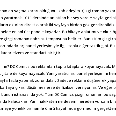
ın en saçma kararı olduğunu izah edeyim. Çizgi roman yazarla
an yaratmak 101” dersinde anlatılan bir şey vardır: sayfa gezini
rın okurları direkt olarak iki sayfaya birden göz gezdirebildikle
enelde en sol üst panele koyarlar. Bu hikaye anlatımı ve okur-öyk
 ve çizgi romanın nabzını, temposunu belirler. Bunu tüm çizgi ro
rundadırlar; panel yerleşimiyle ilgili tonla diğer taktik gibi. Bu
kadar elzem ve standart bir iştir.
un ne? DC Comics bu reklamları toplu kitaplara koyamayacak.
 dijitale de koyamayacak. Yani yaratıcılar, panel yerleşimini h
ayfa fazla yapmak zorundalar. Sadece reklamı düşünerek yaparl
skartaya çıkar, düşünmezlerse de fiziksel versiyonlar. Ve eğer b
a, bunun istisnası da yok. Tüm DC Comics çizgi romanları bu sa
nda kalacaklar. Yani hakikaten ne desem, nereden vursam bi
etmeye yönelik bir hamle ömrü hayatımda görmedim gerçekte