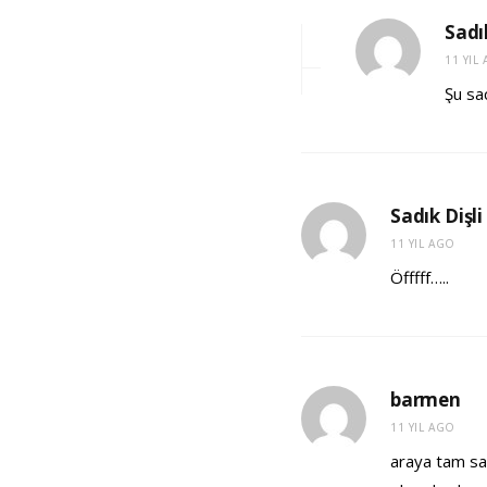
Sadık
11 YIL
Şu sa
Sadık Dişli
11 YIL AGO
Öfffff…..
barmen
11 YIL AGO
araya tam say