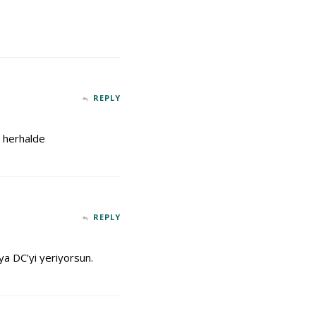
REPLY
r herhalde
REPLY
ya DC’yi yeriyorsun.