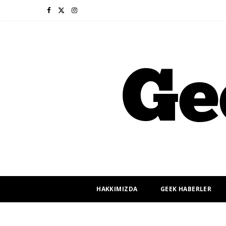
F
X
I
a
(
n
c
T
s
e
w
t
b
i
a
o
t
g
o
t
r
k
e
a
r
m
HAKKIMIZDA
GEEK HABERLER
)