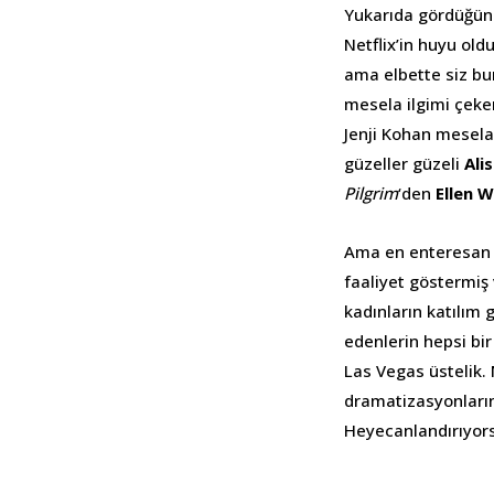
Yukarıda gördüğünüz
Netflix’in huyu old
ama elbette siz bu
mesela ilgimi çeken
Jenji Kohan mesela.
güzeller güzeli
Ali
Pilgrim
‘den
Ellen 
Ama en enteresan ş
faaliyet göstermiş 
kadınların katılım 
edenlerin hepsi bi
Las Vegas üstelik. 
dramatizasyonların
Heyecanlandırıyors