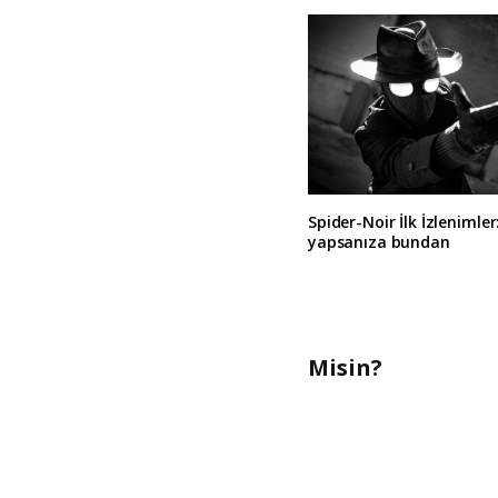
Spider-Noir İlk İzlenimler
yapsanıza bundan
Misin?
A
l