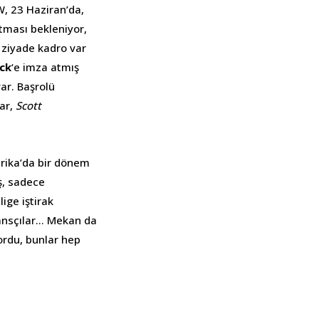
W, 23 Haziran’da,
utması bekleniyor,
 ziyade kadro var
ck
‘e imza atmış
ar. Başrolü
ar,
Scott
rika’da bir dönem
ş, sadece
lige iştirak
dansçılar… Mekan da
yordu, bunlar hep