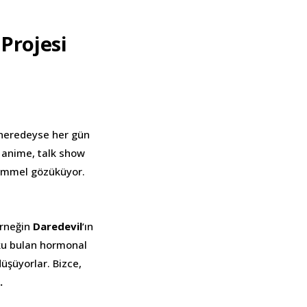
Projesi
 neredeyse her gün
m, anime, talk show
kemmel gözüküyor.
Örneğin
Daredevil
‘ın
ku bulan hormonal
düşüyorlar. Bizce,
.