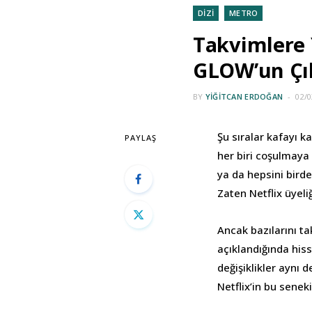
DİZİ
METRO
Takvimlere 
GLOW’un Çık
BY
YIĞITCAN ERDOĞAN
02/0
Şu sıralar kafayı ka
PAYLAŞ
her biri coşulmaya l
ya da hepsini bird
Zaten Netflix üyeli
Ancak bazılarını t
açıklandığında hiss
değişiklikler aynı d
Netflix’in bu seneki