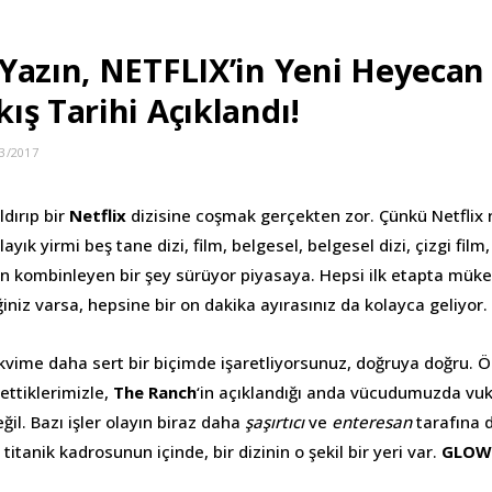
Yazın, NETFLIX’in Yeni Heyecan 
ış Tarihi Açıklandı!
3/2017
ldırıp bir
Netflix
dizisine coşmak gerçekten zor. Çünkü Netflix
ayık yirmi beş tane dizi, film, belgesel, belgesel dizi, çizgi fil
en kombinleyen bir şey sürüyor piyasaya. Hepsi ilk etapta mü
ğiniz varsa, hepsine bir on dakika ayırasınız da kolayca geliyor.
akvime daha sert bir biçimde işaretliyorsunuz, doğruya doğru. 
ettiklerimizle,
The Ranch
‘in açıklandığı anda vücudumuzda vu
eğil. Bazı işler olayın biraz daha
şaşırtıcı
ve
enteresan
tarafına 
 titanik kadrosunun içinde, bir dizinin o şekil bir yeri var.
GLOW