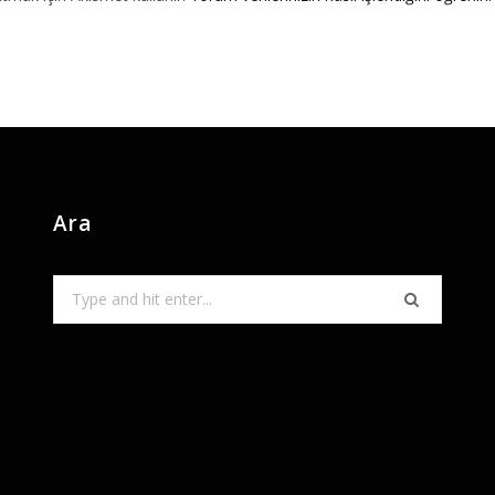
Ara
Search
for: