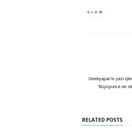
G.L.O.W.
Geekyapar'ın yazı işle
"Büyüyünce ne olm
RELATED POSTS