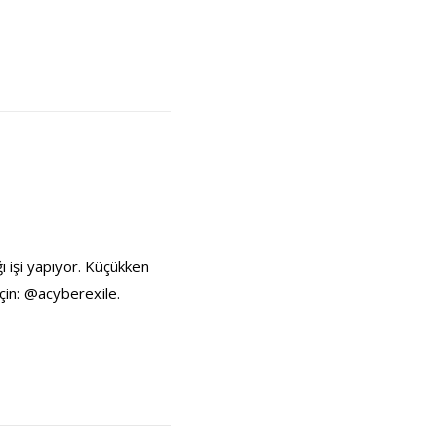
ı işi yapıyor. Küçükken
çin: @acyberexile.