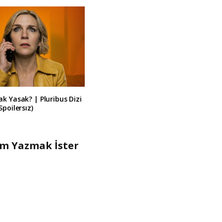
k Yasak? | Pluribus Dizi
Spoilersız)
um Yazmak İster