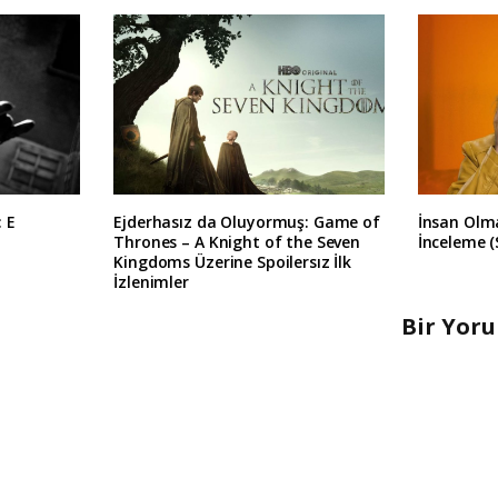
: E
Ejderhasız da Oluyormuş: Game of
İnsan Olma
Thrones – A Knight of the Seven
İnceleme (
Kingdoms Üzerine Spoilersız İlk
İzlenimler
Bir Yor