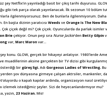
 şey Netflix’in yayınladığı basit bir çıkış tarihi duyurusu. GLO
uğu gibi tek parça olarak yayınlanacak. İlk sezonun 10 bölüm t
nlarla ilgilenmiyorsunuz. Ben de bunlarla ilgilenmiyorum. Daha
. En başta dizinin yaratıcısı
Weeds
ve
Orange Is The New Bla
 Çok çiçek değil mi? Çok çiçek. Oyuncularda da parlak isimler v
son Brie
çekiyor. Onun peşi sıra
Nurse Jackie
‘den
Betty Gilpin
v
Wong
var,
Marc Maron
var…
ey konu. GLOW, gerçek bir hikayeyi anlatıyor. 1980’lerde Ame
ve muadillerinin aksine gerçekten bir TV dizisi gibi kurgulanmı
gösterdiği bir
güreş ligi.
Adı
Gorgeous Ladies of Wrestling.
Bu 
r yerden şov dünyasına girmeye çalışan aktrsiler, mankenler, 
N’oluyordu o kapalı kapılar ardında, organizasyon nasıl üretili
ı izlemek istediğimiz şeyler. Sizi de heyecanlandırmıyor mu?
a, yazın,
23 Haziran.
Mis!