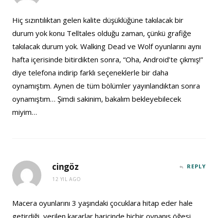
Hiç sızıntılıktan gelen kalite düşüklüğüne takılacak bir
durum yok konu Telltales olduğu zaman, çünkü grafiğe
takılacak durum yok. Walking Dead ve Wolf oyunlarını aynı
hafta içerisinde bitirdikten sonra, “Oha, Android’te çıkmış!”
diye telefona indirip farklı seçeneklerle bir daha
oynamıştım. Aynen de tüm bölümler yayınlandıktan sonra
oynamıştım… Şimdi sakinim, bakalım bekleyebilecek
miyim…
cingöz
REPLY
12 YIL AGO
Macera oyunlarını 3 yaşındaki çocuklara hitap eder hale
getirdiği, verilen kararlar haricinde hiçbir oynanış öğesi