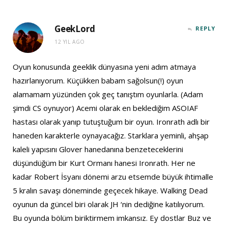
GeekLord
REPLY
12 YIL AGO
Oyun konusunda geeklik dünyasına yeni adım atmaya
hazırlanıyorum. Küçükken babam sağolsun(!) oyun
alamamam yüzünden çok geç tanıştım oyunlarla. (Adam
şimdi CS oynuyor) Acemi olarak en beklediğim ASOIAF
hastası olarak yanıp tutuştuğum bir oyun. Ironrath adlı bir
haneden karakterle oynayacağız. Starklara yeminli, ahşap
kaleli yapısını Glover hanedanına benzeteceklerini
düşündüğüm bir Kurt Ormanı hanesi Ironrath. Her ne
kadar Robert İsyanı dönemi arzu etsemde büyük ihtimalle
5 kralın savaşı döneminde geçecek hikaye. Walking Dead
oyunun da güncel biri olarak JH ‘nin dediğine katılıyorum.
Bu oyunda bölüm biriktirmem imkansız. Ey dostlar Buz ve