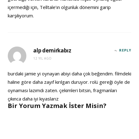
içermediği için, Telltale’ın olgunluk dönemini garip
karşılıyorum.
alp demirkabız
REPLY
12 YIL AGO
burdaki jamie yi oynayan abiyi daha çok beğendim. filmdeki
haline göre daha zayıf kırılgan duruyor. rolü gereği öyle de
oynaması lazımdı zaten. çekimleri bitsin, fragmanları
çıkınca daha iyi kıyaslarız
Bir Yorum Yazmak İster Misin?
A
l