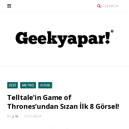
DİZİ
METRO
OYUN
Telltale’in Game of
Thrones’undan Sızan İlk 8 Görsel!
BY
J. H.
17/11/2014