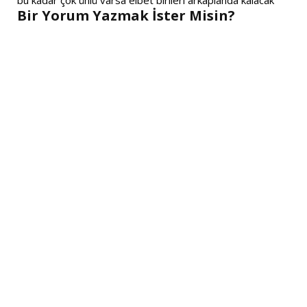
Bir Yorum Yazmak İster Misin?
A
l
t
e
r
n
a
t
i
v
e
: