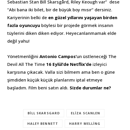
Sebastian Stan Bill Skarsgård, Riley Keough var” dese
“Abi bana iki bilet, bir de büyük boy mısır” dersiniz.
Kariyerinin belki de
en güzel yıllarını yaşayan birden
fazla oyuncuyu
böylesi bir projede görmek insanın
tüylerini diken diken ediyor. Heyecanlanmamak elde
değil yahu!
Yönetmenliğini
Antonio Campos’
un üstleneceği The
Devil All The Time
16 Eylül’de Netflix’de
izleyici
karşısına çıkacak. Valla sizi bilmem ama ben o güne
şimdiden küçük küçük planlarımı iptal etmeye
başladım. Film beni satın aldı.
Sizde durumlar ne?
BILL SKARSGARD
ELIZA SCANLEN
HALEY BENNETT
HARRY MELLING