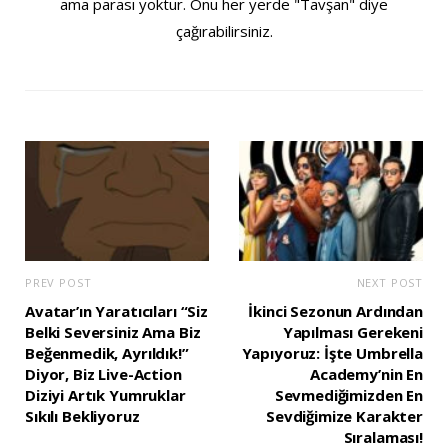
ama parası yoktur. Onu her yerde "Tavşan" diye
çağırabilirsiniz.
PREV POST
NEXT POST
Avatar’ın Yaratıcıları “Siz
İkinci Sezonun Ardından
Belki Seversiniz Ama Biz
Yapılması Gerekeni
Beğenmedik, Ayrıldık!”
Yapıyoruz: İşte Umbrella
Diyor, Biz Live-Action
Academy’nin En
Diziyi Artık Yumruklar
Sevmediğimizden En
Sıkılı Bekliyoruz
Sevdiğimize Karakter
Sıralaması!