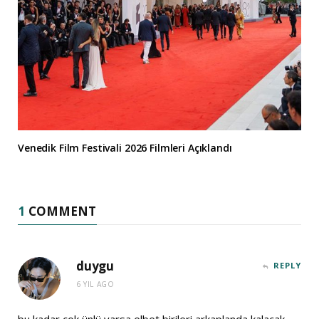
Venedik Film Festivali 2026 Filmleri Açıklandı
1
COMMENT
duygu
REPLY
6 YIL AGO
bu kadar çok ünlü varsa elbet birileri arkaplanda kalacak