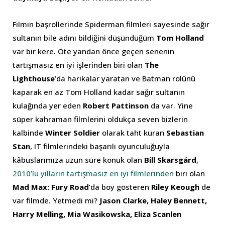
Filmin başrollerinde Spiderman filmleri sayesinde sağır
sultanın bile adını bildiğini düşündüğüm
Tom Holland
var bir kere. Öte yandan önce geçen senenin
tartışmasız en iyi işlerinden biri olan
The
Lighthouse
’da harikalar yaratan ve Batman rolünü
kaparak en az Tom Holland kadar sağır sultanın
kulağında yer eden
Robert Pattinson
da var. Yine
süper kahraman filmlerini oldukça seven bizlerin
kalbinde
Winter Soldier
olarak taht kuran
Sebastian
Stan
, IT filmlerindeki başarılı oyunculuğuyla
kâbuslarımıza uzun süre konuk olan
Bill Skarsgård
,
2010’lu yılların tartışmasız en iyi filmlerinden
biri olan
Mad Max: Fury Road
’da boy gösteren
Riley Keough
de
var filmde. Yetmedi mi?
Jason Clarke, Haley Bennett,
Harry Melling, Mia Wasikowska, Eliza Scanlen