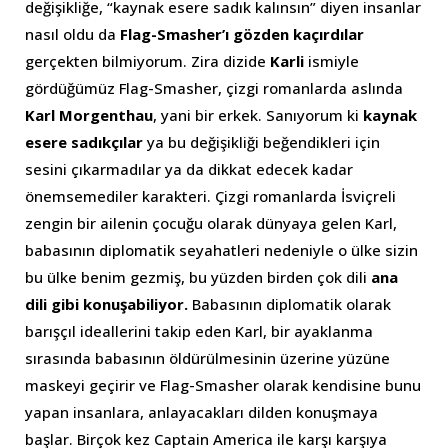
değişikliğe, “kaynak esere sadık kalınsın” diyen insanlar
nasıl oldu da
Flag-Smasher’ı gözden kaçırdılar
gerçekten bilmiyorum. Zira dizide
Karli
ismiyle
gördüğümüz Flag-Smasher, çizgi romanlarda aslında
Karl Morgenthau
, yani bir erkek. Sanıyorum ki
kaynak
esere sadıkçılar
ya bu değişikliği beğendikleri için
sesini çıkarmadılar ya da dikkat edecek kadar
önemsemediler karakteri. Çizgi romanlarda İsviçreli
zengin bir ailenin çocuğu olarak dünyaya gelen Karl,
babasının diplomatik seyahatleri nedeniyle o ülke sizin
bu ülke benim gezmiş, bu yüzden birden çok dili
ana
dili gibi konuşabiliyor.
Babasının diplomatik olarak
barışçıl ideallerini takip eden Karl, bir ayaklanma
sırasında babasının öldürülmesinin üzerine yüzüne
maskeyi geçirir ve Flag-Smasher olarak kendisine bunu
yapan insanlara, anlayacakları dilden konuşmaya
başlar. Birçok kez Captain America ile karşı karşıya