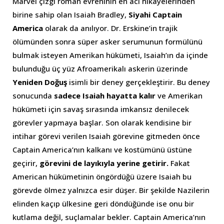
Marvel çizgi roman evreninin en acı hikâyelerinden
birine sahip olan Isaiah Bradley,
Siyahi Captain
America
olarak da anılıyor. Dr. Erskine’in trajik
ölümünden sonra süper asker serumunun formülünü
bulmak isteyen Amerikan hükümeti, Isaiah’ın da içinde
bulunduğu üç yüz Afroamerikalı askerin üzerinde
Yeniden Doğuş
isimli bir deney gerçekleştirir. Bu deney
sonucunda
sadece Isaiah hayatta kalır
ve Amerikan
hükümeti için savaş sırasında imkansız denilecek
görevler yapmaya başlar. Son olarak kendisine bir
intihar görevi verilen Isaiah görevine gitmeden önce
Captain America’nın kalkanı ve kostümünü üstüne
geçirir,
görevini de layıkıyla yerine getirir.
Fakat
American hükümetinin öngördüğü üzere Isaiah bu
görevde ölmez yalnızca esir düşer. Bir şekilde Nazilerin
elinden kaçıp ülkesine geri döndüğünde ise onu bir
kutlama değil, suçlamalar bekler. Captain America’nın