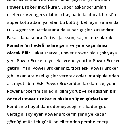
Power Broker Inc
.’i kurar. Süper asker serumları
üreterek Avengers ekibinin başına bela olacak bir sürü
süper kötü adam yaratan bu kötü şirket, aynı zamanda
U.S. Agent ve Battlestar’a da
süper güçler kazandırır
.
Fakat daha sonra Curtiss Jackson, kaçınılmaz olarak
Punisher’ın hedefi haline gelir
ve yine
kaçınılmaz
olarak ölür.
Fakat Marvel, Power Broker öldü çok yaşa
yeni Power Broker diyerek evrene yeni bir Power Broker
getirdi. Yeni Power Broker’ımız, tıpkı eski Power Broker
gibi insanlara özel güçler vererek onları manipüle eden
art niyetli biri. Eski Power Broker’dan farkları ise; yeni
Power Broker’ımızın adını bilmiyoruz ve kendisinin
bir
önceki Power Broker’ın aksine süper güçleri var.
Kendisine hayal dahi edemeyeceğimiz kadar güç
verdiğini söyleyen Power Broker’ın şimdiye kadar
gördüğümüz tek gücü ise ellerinden pembe enerji