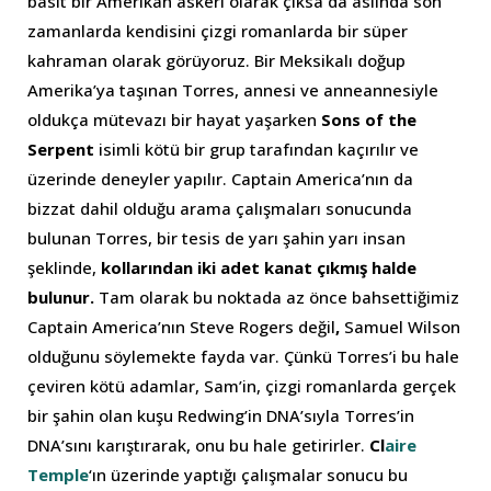
basit bir Amerikan askeri olarak çıksa da aslında son
zamanlarda kendisini çizgi romanlarda bir süper
kahraman olarak görüyoruz. Bir Meksikalı doğup
Amerika’ya taşınan Torres, annesi ve anneannesiyle
oldukça mütevazı bir hayat yaşarken
Sons of the
Serpent
isimli kötü bir grup tarafından kaçırılır ve
üzerinde deneyler yapılır. Captain America’nın da
bizzat dahil olduğu arama çalışmaları sonucunda
bulunan Torres, bir tesis de yarı şahin yarı insan
şeklinde,
kollarından iki adet kanat çıkmış halde
bulunur.
Tam olarak bu noktada az önce bahsettiğimiz
Captain America’nın Steve Rogers değil
,
Samuel Wilson
olduğunu söylemekte fayda var. Çünkü Torres’i bu hale
çeviren kötü adamlar, Sam’in, çizgi romanlarda gerçek
bir şahin olan kuşu Redwing’in DNA’sıyla Torres’in
DNA’sını karıştırarak, onu bu hale getirirler.
Cl
aire
Temple
‘ın üzerinde yaptığı çalışmalar sonucu bu