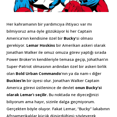
Her kahramanın bir yardımcıya ihtiyacı var mı
bilmiyoruz ama öyle gözüküyor ki her Captain
America’nın kendisine özel bir
Bucky
‘si olması
gerekiyor.
Lemar Hoskins
bir Amerikan askeri olarak
Jonathan Walker ile omuz omuza görev yaptığı sırada
Power Broker’ın kendileriyle temasa geçip, Johathan’ın
Super-Patriot olmasının ardından özel bir askeri birlik
olan
Bold Urban Commando
‘nın ya da nam-ı diğer
Buckies’in
bir üyesi olur. Jonathan Walker Captain
America görevi üstlenince de devlet
onun Bucky’si
olarak Lemar’ı seçilir.
Bu noktada ne diyeceğinizi
biliyorum ama hayır, sizinle dalga geçmiyorum.
Gerçekten böyle oluyor. Fakat Lemar, “Bucky” lakabının
Afroamerikalılar küçük düşürdüğünü söyleyerek