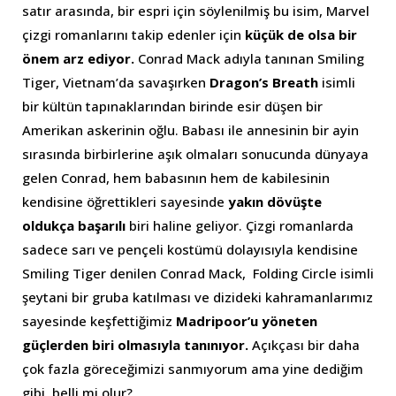
satır arasında, bir espri için söylenilmiş bu isim, Marvel
çizgi romanlarını takip edenler için
küçük de olsa bir
önem arz ediyor.
Conrad Mack adıyla tanınan Smiling
Tiger, Vietnam’da savaşırken
Dragon’s Breath
isimli
bir kültün tapınaklarından birinde esir düşen bir
Amerikan askerinin oğlu. Babası ile annesinin bir ayin
sırasında birbirlerine aşık olmaları sonucunda dünyaya
gelen Conrad, hem babasının hem de kabilesinin
kendisine öğrettikleri sayesinde
yakın dövüşte
oldukça başarılı
biri haline geliyor. Çizgi romanlarda
sadece sarı ve pençeli kostümü dolayısıyla kendisine
Smiling Tiger denilen Conrad Mack, Folding Circle isimli
şeytani bir gruba katılması ve dizideki kahramanlarımız
sayesinde keşfettiğimiz
Madripoor’u yöneten
güçlerden biri olmasıyla tanınıyor.
Açıkçası bir daha
çok fazla göreceğimizi sanmıyorum ama yine dediğim
gibi, belli mi olur?