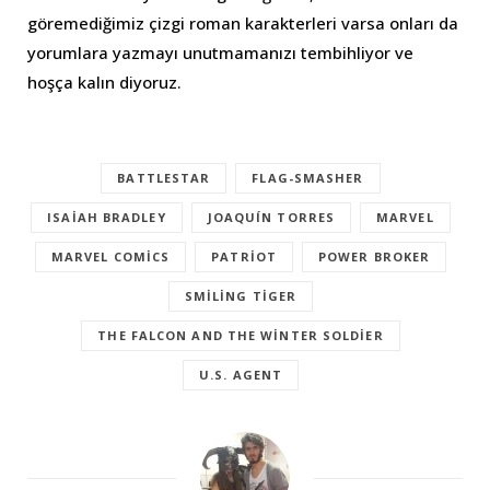
göremediğimiz çizgi roman karakterleri varsa onları da
yorumlara yazmayı unutmamanızı tembihliyor ve
hoşça kalın diyoruz.
BATTLESTAR
FLAG-SMASHER
ISAIAH BRADLEY
JOAQUÍN TORRES
MARVEL
MARVEL COMICS
PATRIOT
POWER BROKER
SMILING TIGER
THE FALCON AND THE WINTER SOLDIER
U.S. AGENT