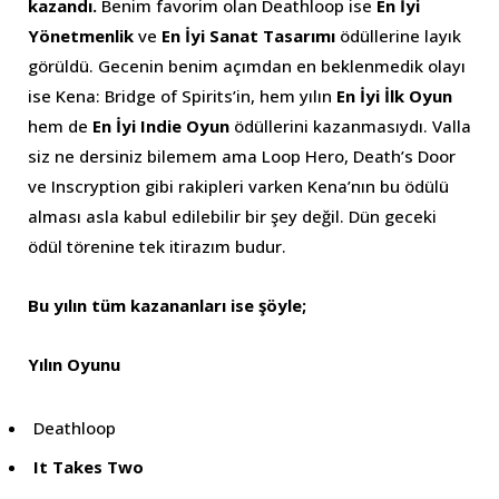
kazandı.
Benim favorim olan Deathloop ise
En İyi
Yönetmenlik
ve
En İyi Sanat Tasarımı
ödüllerine layık
görüldü. Gecenin benim açımdan en beklenmedik olayı
ise Kena: Bridge of Spirits’in, hem yılın
En İyi İlk Oyun
hem de
En İyi Indie Oyun
ödüllerini kazanmasıydı. Valla
siz ne dersiniz bilemem ama Loop Hero, Death’s Door
ve Inscryption gibi rakipleri varken Kena’nın bu ödülü
alması asla kabul edilebilir bir şey değil. Dün geceki
ödül törenine tek itirazım budur.
Bu yılın tüm kazananları ise şöyle;
Yılın Oyunu
Deathloop
It Takes Two