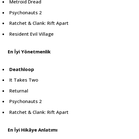
Metroid Dread
Psychonauts 2
Ratchet & Clank: Rift Apart
Resident Evil Village
En İyi Yönetmenlik
Deathloop
It Takes Two
Returnal
Psychonauts 2
Ratchet & Clank: Rift Apart
En İyi Hikâye Anlatımı