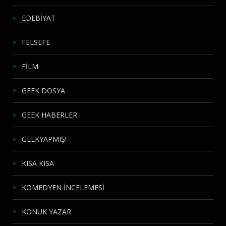
EDEBİYAT
FELSEFE
FİLM
GEEK DOSYA
GEEK HABERLER
GEEKYAPMIŞ!
KISA KISA
KOMEDYEN İNCELEMESİ
KONUK YAZAR