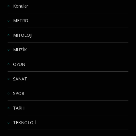
Konular
METRO
MİTOLOJİ
MÜZİK
OYUN
SANAT
SPOR
TARİH
TEKNOLOJİ