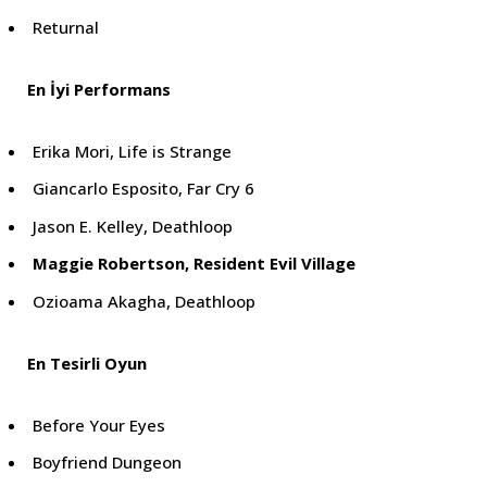
Returnal
En İyi Performans
Erika Mori, Life is Strange
Giancarlo Esposito, Far Cry 6
Jason E. Kelley, Deathloop
Maggie Robertson, Resident Evil Village
Ozioama Akagha, Deathloop
En Tesirli Oyun
Before Your Eyes
Boyfriend Dungeon