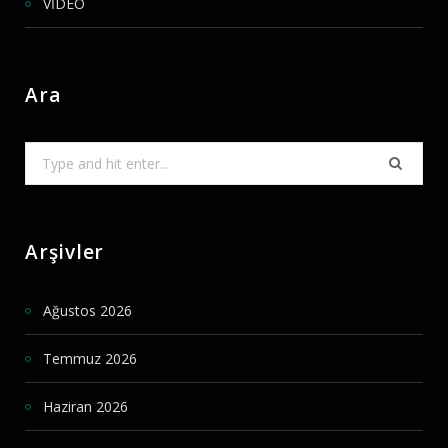
VİDEO
Ara
Search
for:
Arşivler
Ağustos 2026
Temmuz 2026
Haziran 2026