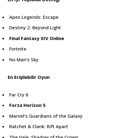
Apex Legends: Escape
Destiny 2: Beyond Light
Final Fantasy XIV Online
Fortnite
No Man’s Sky
En Erişilebilir Oyun
Far Cry 6
Forza Horizon 5
Marvel’s Guardians of the Galaxy
Ratchet & Clank: Rift Apart
The Vale: Shadow of the Crown