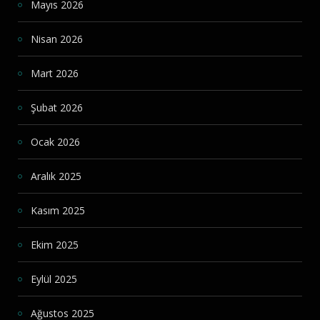
Mayıs 2026
Nisan 2026
Mart 2026
Şubat 2026
Ocak 2026
Aralık 2025
Kasım 2025
Ekim 2025
Eylül 2025
Ağustos 2025