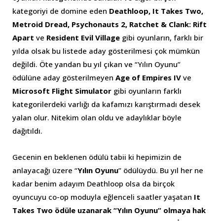
kategoriyi de domine eden
Deathloop, It Takes Two,
Metroid Dread, Psychonauts 2, Ratchet & Clank: Rift
Apart
ve
Resident Evil Village
gibi oyunların, farklı bir
yılda olsak bu listede aday gösterilmesi çok mümkün
değildi. Öte yandan bu yıl çıkan ve “Yılın Oyunu”
ödülüne aday gösterilmeyen
Age of Empires IV
ve
Microsoft Flight Simulator
gibi oyunların farklı
kategorilerdeki varlığı da kafamızı karıştırmadı desek
yalan olur. Nitekim olan oldu ve adaylıklar böyle
dağıtıldı.
Gecenin en beklenen ödülü tabii ki hepimizin de
anlayacağı üzere “
Yılın Oyunu
” ödülüydü. Bu yıl her ne
kadar benim adayım Deathloop olsa da birçok
oyuncuyu co-op moduyla eğlenceli saatler yaşatan
It
Takes Two ödüle uzanarak “Yılın Oyunu” olmaya hak