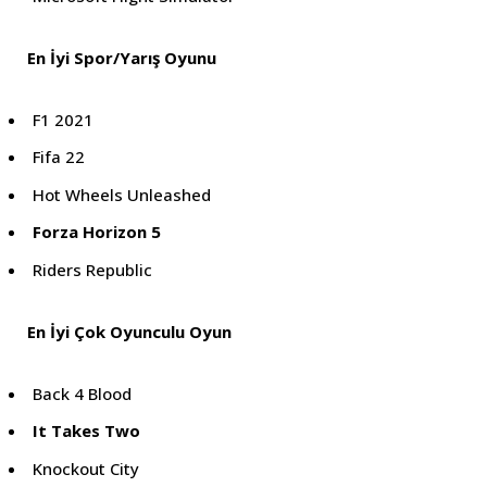
En İyi Spor/Yarış Oyunu
F1 2021
Fifa 22
Hot Wheels Unleashed
Forza Horizon 5
Riders Republic
En İyi Çok Oyunculu Oyun
Back 4 Blood
It Takes Two
Knockout City