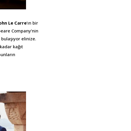
ohn Le Carre
‘ın bir
peare Company’nin
bulaşıyor elinize.
 kadar kağıt
bunların