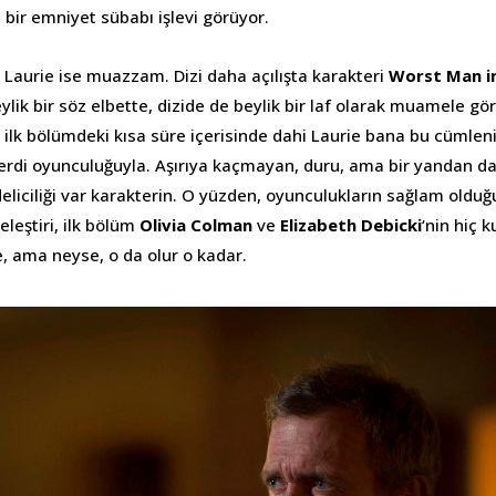
bir emniyet sübabı işlevi görüyor.
 Laurie ise muazzam. Dizi daha açılışta karakteri
Worst Man i
eylik bir söz elbette, dizide de beylik bir laf olarak muamele g
, ilk bölümdeki kısa süre içerisinde dahi Laurie bana bu cümlen
erdi oyunculuğuyla. Aşırıya kaçmayan, duru, ama bir yandan d
deliciliği var karakterin. O yüzden, oyunculukların sağlam old
leştiri, ilk bölüm
Olivia Colman
ve
Elizabeth Debicki
‘nin hiç 
, ama neyse, o da olur o kadar.