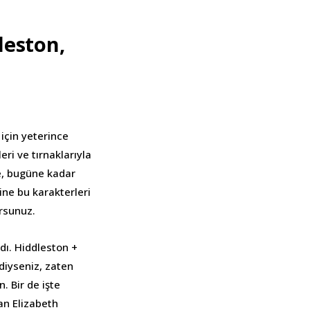
eston,
 için yeterince
ri ve tırnaklarıyla
 de, bugüne kadar
ine bu karakterleri
rsunuz.
ı. Hiddleston +
diyseniz, zaten
n. Bir de işte
an Elizabeth