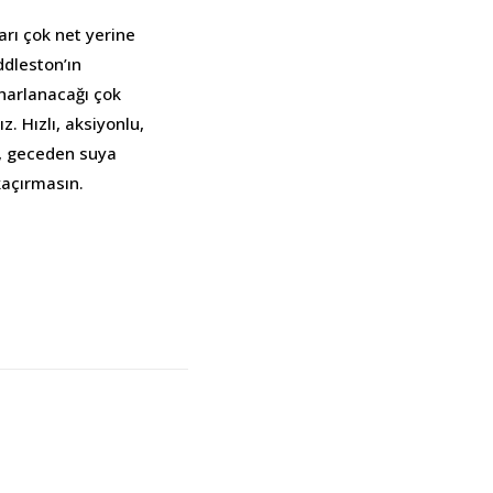
arı çok net yerine
ddleston’ın
 harlanacağı çok
z. Hızlı, aksiyonlu,
ş, geceden suya
kaçırmasın.