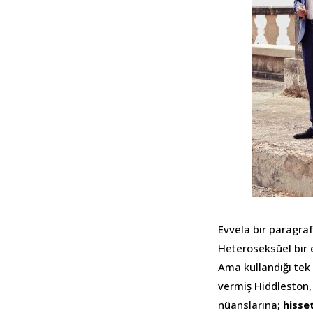
Evvela bir paragra
Heteroseksüel bir 
Ama kullandığı tek
vermiş Hiddleston, 
nüanslarına;
hisse