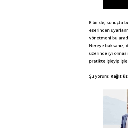
E bir de, sonuçta b
eserinden uyarlanm
yönetmeni bu arada.
Nereye baksanız, di
üzerinde iyi olmas
pratikte işleyip i
Şu yorum:
Kağıt üz