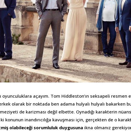
fı oyunculuklara açayım. Tom Hiddleston’ın seksapeli resmen ek
erkek olarak bir noktada ben adama hulyalı hulyalı bakarken 
 meziyeti de karizması değil elbette. Oynadığı karakterin nüans
ki konunun inandırıcılığa kavuşması için, gerçekten de o karak
tmiş olabileceği sorumluluk duygusuna
ikna olmanız gerekiyo