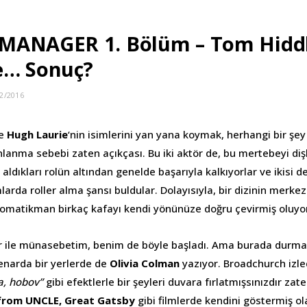
MANAGER 1. Bölüm – Tom Hiddl
e… Sonuç?
2/2016
e
Hugh Laurie
‘nin isimlerini yan yana koymak, herhangi bir şey
anma sebebi zaten açıkçası. Bu iki aktör de, bu mertebeyi dişle
e, aldıkları rolün altından genelde başarıyla kalkıyorlar ve ikisi
larda roller alma şansı buldular. Dolayısıyla, bir dizinin merkez
tomatikman birkaç kafayı kendi yönünüze doğru çevirmiş oluyo
 ile münasebetim, benim de böyle başladı. Ama burada durmad
kenarda bir yerlerde de
Olivia Colman
yazıyor. Broadchurch izle
a, hobov”
gibi efektlerle bir şeyleri duvara fırlatmışsınızdır zate
from UNCLE, Great Gatsby
gibi filmlerde kendini göstermiş ol