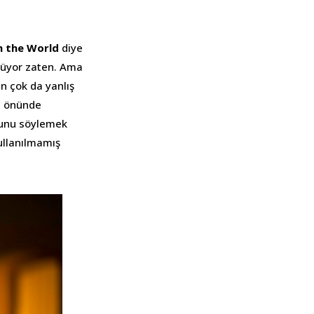
n the World
diye
örüyor zaten. Ama
in çok da yanlış
a önünde
uğunu söylemek
kullanılmamış