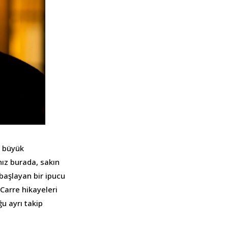
n büyük
lnız burada, sakın
başlayan bir ipucu
Carre hikayeleri
ğu ayrı takip