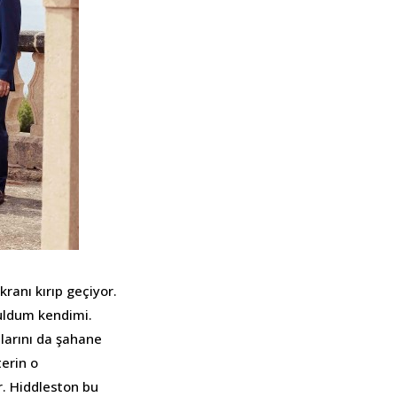
ranı kırıp geçiyor.
buldum kendimi.
larını da şahane
terin o
r. Hiddleston bu