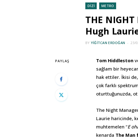
DİZİ
METRO
THE NIGHT 
Hugh Lauri
BY
YIĞITCAN ERDOĞAN
23/0
Tom Hiddleston
v
PAYLAŞ
sağlam bir heyecanl
hak ettiler. İkisi d
çok farklı spektrum
oturttuğunuzda, o
The Night Manager
Laurie haricinde, 
muhtemelen “
E oh
kenarda
The Man 