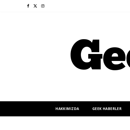
F
X
I
a
(
n
c
T
s
e
w
t
b
i
a
o
t
g
o
t
r
k
e
a
r
m
HAKKIMIZDA
GEEK HABERLER
)