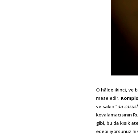
O hâlde ikinci, ve
meseledir.
Komplo
ve sakın “
aa casus
kovalamacısının Ru
gibi, bu da kısık a
edebiliyorsunuz hi