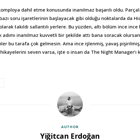
 komploya dahil etme konusunda inanılmaz başarılı oldu. Parçal
 bazı soru işaretlerinin başlayacak gibi olduğu noktalarda da Hi
arak takıldı sallantılı yerlere. Bu yüzden, altı bölüm ince ince
 ilk adımı inanılmaz kuvvetli bir şekilde attı bana soracak olursanı
nler bu tarafa çok gelmesin. Ama ince işlenmiş, yavaş pişirilmi
 hikayelerini seven varsa, işte o insan da The Night Manager’ı 
AUTHOR
Yiğitcan Erdoğan