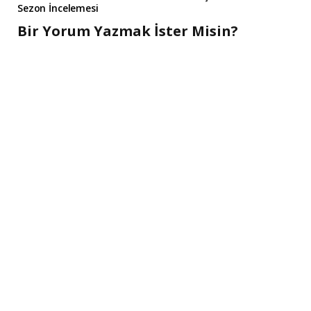
Sezon İncelemesi
Bir Yorum Yazmak İster Misin?
A
l
t
e
r
n
a
t
i
v
e
: