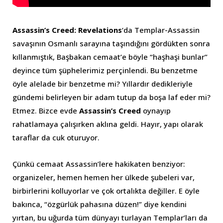
Assassin’s Creed: Revelations
‘da Templar-Assassin
savaşının Osmanlı sarayına taşındığını gördükten sonra
kıllanmıştık, Başbakan cemaat’e böyle “haşhaşi bunlar”
deyince tüm şüphelerimiz perçinlendi. Bu benzetme
öyle alelade bir benzetme mi? Yıllardır dedikleriyle
gündemi belirleyen bir adam tutup da boşa laf eder mi?
Etmez. Bizce evde
Assassin’s Creed
oynayıp
rahatlamaya çalışırken aklına geldi. Hayır, yapı olarak
taraflar da cuk oturuyor.
Çünkü cemaat Assassin’lere hakikaten benziyor:
organizeler, hemen hemen her ülkede şubeleri var,
birbirlerini kolluyorlar ve çok ortalıkta değiller. E öyle
bakınca, “özgürlük pahasına düzen!” diye kendini
yırtan, bu uğurda tüm dünyayı turlayan Templar’ları da