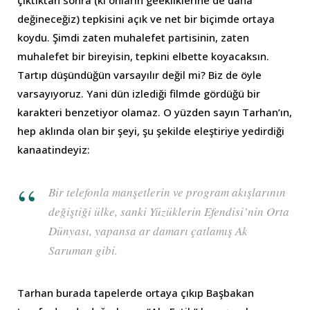
çıktıktan sonra (ki onların geekliklerine de daha
değineceğiz) tepkisini açık ve net bir biçimde ortaya
koydu. Şimdi zaten muhalefet partisinin, zaten
muhalefet bir bireyisin, tepkini elbette koyacaksın.
Tartıp düşündüğün varsayılır değil mi? Biz de öyle
varsayıyoruz. Yani dün izlediği filmde gördüğü bir
karakteri benzetiyor olamaz. O yüzden sayın Tarhan’ın,
hep aklında olan bir şeyi, şu şekilde eleştiriye yedirdiği
kanaatindeyiz:
Bir telefonla manşetlerin ve program akışlarının
değiştiği ülke, sanki Yüzüklerin Efendisi’nin Orta
Dünyası, yapansa ar damarı çatlamış Ak
Saruman gibi.
Tarhan burada tapelerde ortaya çıkıp Başbakan