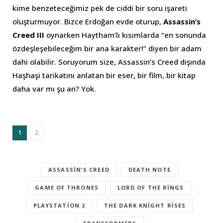
kime benzeteceğimiz pek de ciddi bir soru işareti
oluşturmuyor. Bizce Erdoğan evde oturup,
Assassin’s
Creed III
oynarken Haytham’lı kısımlarda “en sonunda
özdeşleşebileceğim bir ana karakter!” diyen bir adam
dahi olabilir. Soruyorum size, Assassin’s Creed dışında
Haşhaşi tarikatını anlatan bir eser, bir film, bir kitap
daha var mı şu an? Yok.
1
2
ASSASSIN'S CREED
DEATH NOTE
GAME OF THRONES
LORD OF THE RINGS
PLAYSTATION 2
THE DARK KNIGHT RISES