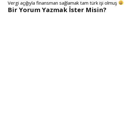
Vergi açığıyla finansman sağlamak tam türk işi olmuş
Bir Yorum Yazmak İster Misin?
A
l
t
e
r
n
a
t
i
v
e
: