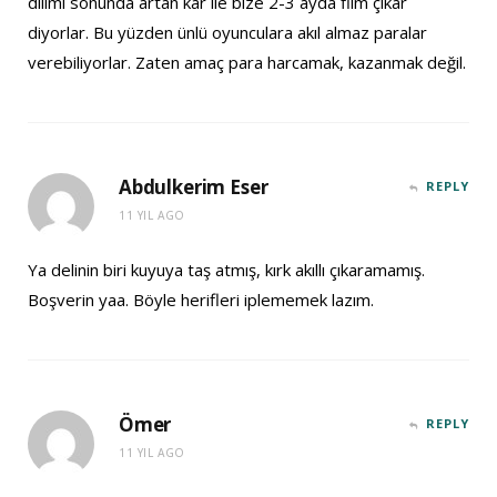
dilimi sonunda artan kar ile bize 2-3 ayda film çıkar
diyorlar. Bu yüzden ünlü oyunculara akıl almaz paralar
verebiliyorlar. Zaten amaç para harcamak, kazanmak değil.
Abdulkerim Eser
REPLY
11 YIL AGO
Ya delinin biri kuyuya taş atmış, kırk akıllı çıkaramamış.
Boşverin yaa. Böyle herifleri iplememek lazım.
Ömer
REPLY
11 YIL AGO