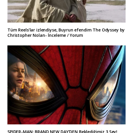
Tüm Reels’lar izlendiyse, Buyrun efendim The Odyssey by
Christopher Nolan- İnceleme / Yorum
SPIDER-MAN: BRAND NEW DAY’DEN Beklediğimiz 3 Şey!