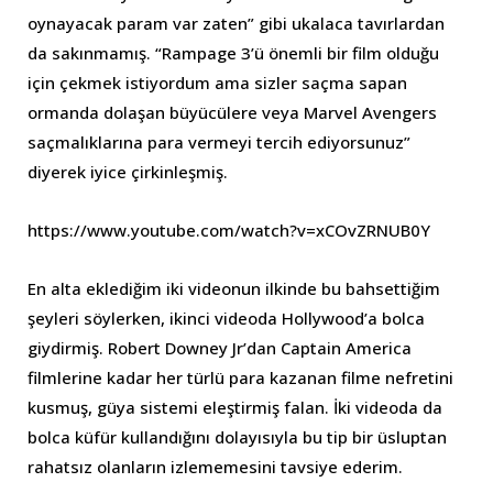
oynayacak param var zaten” gibi ukalaca tavırlardan
da sakınmamış. “Rampage 3’ü önemli bir film olduğu
için çekmek istiyordum ama sizler saçma sapan
ormanda dolaşan büyücülere veya Marvel Avengers
saçmalıklarına para vermeyi tercih ediyorsunuz”
diyerek iyice çirkinleşmiş.
https://www.youtube.com/watch?v=xCOvZRNUB0Y
En alta eklediğim iki videonun ilkinde bu bahsettiğim
şeyleri söylerken, ikinci videoda Hollywood’a bolca
giydirmiş. Robert Downey Jr’dan Captain America
filmlerine kadar her türlü para kazanan filme nefretini
kusmuş, güya sistemi eleştirmiş falan. İki videoda da
bolca küfür kullandığını dolayısıyla bu tip bir üsluptan
rahatsız olanların izlememesini tavsiye ederim.