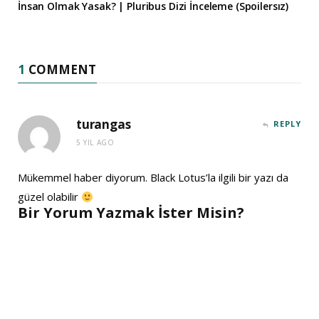
İnsan Olmak Yasak? | Pluribus Dizi İnceleme (Spoilersız)
1
COMMENT
turangas
REPLY
5 YIL AGO
Mükemmel haber diyorum. Black Lotus’la ilgili bir yazı da
güzel olabilir
Bir Yorum Yazmak İster Misin?
A
l
t