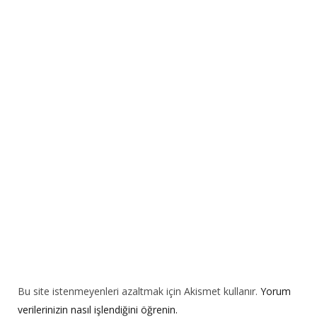
e
r
n
a
t
i
v
e
:
Bu site istenmeyenleri azaltmak için Akismet kullanır.
Yorum
verilerinizin nasıl işlendiğini öğrenin.