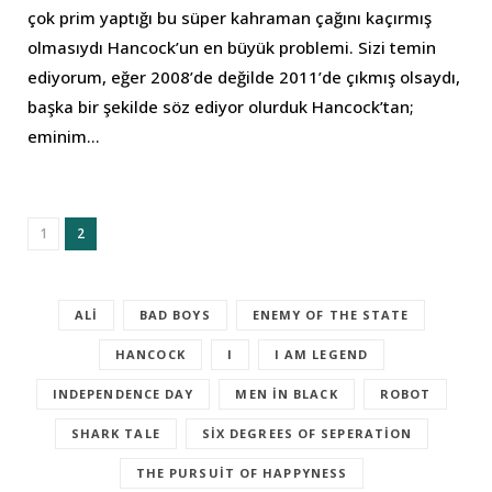
çok prim yaptığı bu süper kahraman çağını kaçırmış
olmasıydı Hancock’un en büyük problemi. Sizi temin
ediyorum, eğer 2008’de değilde 2011’de çıkmış olsaydı,
başka bir şekilde söz ediyor olurduk Hancock’tan;
eminim…
1
2
ALI
BAD BOYS
ENEMY OF THE STATE
HANCOCK
I
I AM LEGEND
INDEPENDENCE DAY
MEN IN BLACK
ROBOT
SHARK TALE
SIX DEGREES OF SEPERATION
THE PURSUIT OF HAPPYNESS