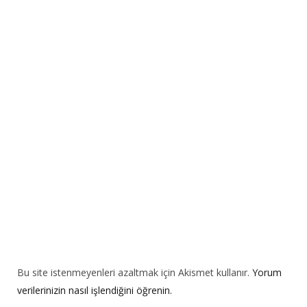
r
n
a
t
i
v
e
:
Bu site istenmeyenleri azaltmak için Akismet kullanır.
Yorum
verilerinizin nasıl işlendiğini öğrenin.