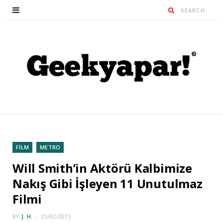
FİLM
METRO
Will Smith’in Aktörü Kalbimize
Nakış Gibi İşleyen 11 Unutulmaz
Filmi
BY
J. H.
25/02/2015