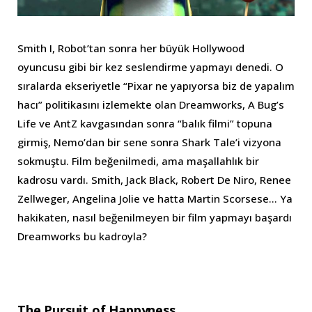
Smith I, Robot’tan sonra her büyük Hollywood
oyuncusu gibi bir kez seslendirme yapmayı denedi. O
sıralarda ekseriyetle “Pixar ne yapıyorsa biz de yapalım
hacı” politikasını izlemekte olan Dreamworks, A Bug’s
Life ve AntZ kavgasından sonra “balık filmi” topuna
girmiş, Nemo’dan bir sene sonra Shark Tale’i vizyona
sokmuştu. Film beğenilmedi, ama maşallahlık bir
kadrosu vardı. Smith, Jack Black, Robert De Niro, Renee
Zellweger, Angelina Jolie ve hatta Martin Scorsese… Ya
hakikaten, nasıl beğenilmeyen bir film yapmayı başardı
Dreamworks bu kadroyla?
The Pursuit of Happyness