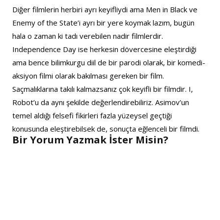
Diğer filmlerin herbiri ayrı keyifliydi ama Men in Black ve
Enemy of the State’i ayrı bir yere koymak lazım, bugün
hala o zaman ki tadı verebilen nadir filmlerdir.
Independence Day ise herkesin dövercesine eleştirdiği
ama bence bilimkurgu diil de bir parodi olarak, bir komedi-
aksiyon filmi olarak bakılması gereken bir film.
Saçmalıklarına takılı kalmazsanız çok keyifli bir filmdir. I,
Robot’u da aynı şekilde değerlendirebiliriz. Asimov’un
temel aldığı felsefi fikirleri fazla yüzeysel geçtiği
konusunda eleştirebilsek de, sonuçta eğlenceli bir filmdi.
Bir Yorum Yazmak İster Misin?
A
l
t
e