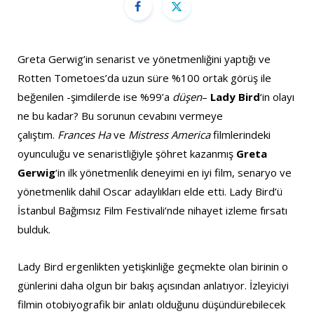
Greta Gerwig’in senarist ve yönetmenliğini yaptığı ve
Rotten Tometoes’da uzun süre %100 ortak görüş ile
beğenilen -şimdilerde ise %99’a
düşen
–
Lady Bird
‘in olayı
ne bu kadar? Bu sorunun cevabını vermeye
çalıştım.
Frances Ha
ve
Mistress America
filmlerindeki
oyunculuğu ve senaristliğiyle şöhret kazanmış
Greta
Gerwig
‘in ilk yönetmenlik deneyimi en iyi film, senaryo ve
yönetmenlik dahil Oscar adaylıkları elde etti. Lady Bird’ü
İstanbul Bağımsız Film Festivali’nde nihayet izleme fırsatı
bulduk.
Lady Bird ergenlikten yetişkinliğe geçmekte olan birinin o
günlerini daha olgun bir bakış açısından anlatıyor. İzleyiciyi
filmin otobiyografik bir anlatı olduğunu düşündürebilecek