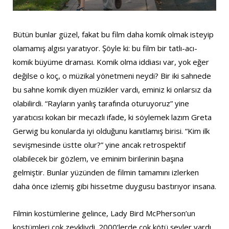
Bütün bunlar güzel, fakat bu film daha komik olmak isteyip
olamamış algısı yaratıyor. Şöyle ki: bu film bir tatlı-acı-
komik büyüme draması. Komik olma iddiası var, yok eğer
değilse o koç, o müzikal yönetmeni neydi? Bir iki sahnede
bu sahne komik diyen müzikler vardı, eminiz ki onlarsız da
olabilirdi. “Rayların yanlış tarafında oturuyoruz” yine
yaratıcısı kokan bir mecazlı ifade, ki söylemek lazım Greta
Gerwig bu konularda iyi olduğunu kanıtlamış birisi. “Kim ilk
sevişmesinde üstte olur?” yine ancak retrospektif
olabilecek bir gözlem, ve eminim birilerinin başına
gelmiştir. Bunlar yüzünden de filmin tamamını izlerken
daha önce izlemiş gibi hissetme duygusu bastırıyor insana.
Filmin kostümlerine gelince, Lady Bird McPherson’un
kostümleri çok zevkliydi. 2000’lerde çok kötü şeyler vardı