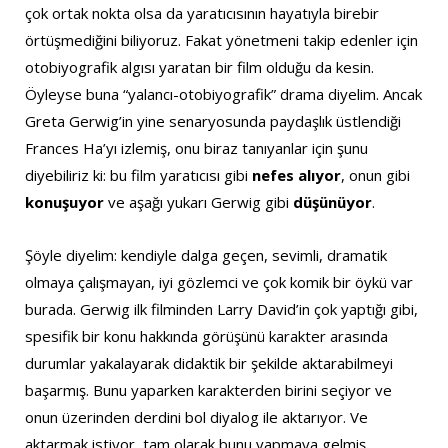
çok ortak nokta olsa da yaratıcısının hayatıyla birebir
örtüşmediğini biliyoruz. Fakat yönetmeni takip edenler için
otobiyografik algısı yaratan bir film olduğu da kesin.
Öyleyse buna “yalancı-otobiyografik” drama diyelim. Ancak
Greta Gerwig’in yine senaryosunda paydaşlık üstlendiği
Frances Ha’yı izlemiş, onu biraz tanıyanlar için şunu
diyebiliriz ki: bu film yaratıcısı gibi
nefes alıyor
, onun gibi
konuşuyor
ve aşağı yukarı Gerwig gibi
düşünüyor
.
Şöyle diyelim: kendiyle dalga geçen, sevimli, dramatik
olmaya çalışmayan, iyi gözlemci ve çok komik bir öykü var
burada. Gerwig ilk filminden Larry David’in çok yaptığı gibi,
spesifik bir konu hakkında görüşünü karakter arasında
durumlar yakalayarak didaktik bir şekilde aktarabilmeyi
başarmış. Bunu yaparken karakterden birini seçiyor ve
onun üzerinden derdini bol diyalog ile aktarıyor. Ve
aktarmak istiyor, tam olarak bunu yapmaya gelmiş.