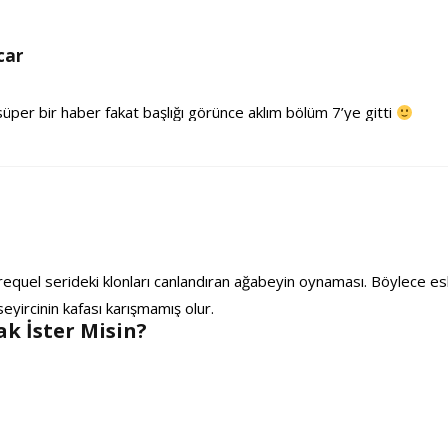
car
per bir haber fakat başlığı görünce aklım bölüm 7’ye gitti
a
quel serideki klonları canlandıran ağabeyin oynaması. Böylece esk
eyircinin kafası karışmamış olur.
k İster Misin?