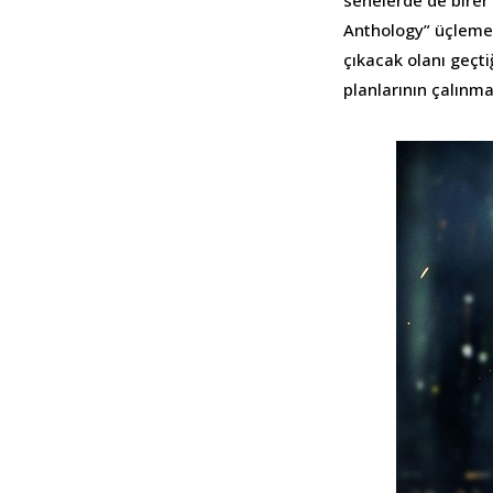
senelerde de birer 
Anthology” üçlemes
çıkacak olanı geçt
planlarının çalınması