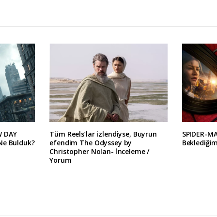
W DAY
Tüm Reels’lar izlendiyse, Buyrun
SPIDER-M
Ne Bulduk?
efendim The Odyssey by
Beklediğim
Christopher Nolan- İnceleme /
Yorum