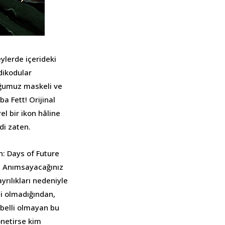
eylerde içerideki
dikodular
uğumuz maskeli ve
a Fett! Orijinal
l bir ikon hâline
di zaten.
: Days of Future
l. Anımsayacağınız
yrılıkları nedeniyle
si olmadığından,
belli olmayan bu
önetirse kim