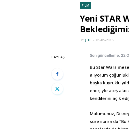
FİLM
Yeni STAR W
Beklediğimi
BY
J. H.
05/05/2015
Son güncelleme: 22 
PAYLAŞ
Bu Star Wars mesele
alıyorum çoğunlukl
başka kuyruklu yıl
enerjiyle ateş ala
kendilerini açık e
Malumunuz, Disney L
süre sonra da “Bu 