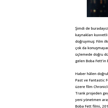
Şimdi de buradayız.
kaynakları kuvvetl
doğruymuş: Film il
çok da konuşmayan h
üçlemede doğru düz
gelen Boba Fett’in 
Haber hâlen doğrul
Past ve Fantastic 
üzere film Chronicl
Trank projeden geçt
yeni yönetmen aray
Boba Fett filmi, 20