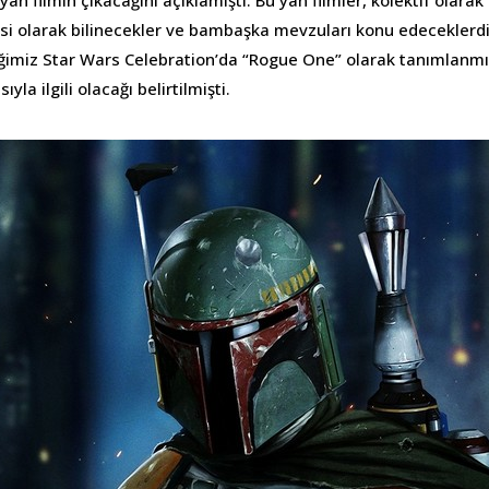
yan filmin çıkacağını açıklamıştı. Bu yan filmler, kolektif olara
i olarak bilinecekler ve bambaşka mevzuları konu edeceklerdi. 
iğimiz Star Wars Celebration’da “Rogue One” olarak tanımlanmı
yla ilgili olacağı belirtilmişti.