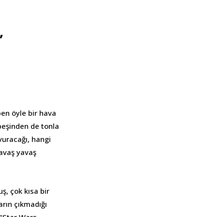
,
ben öyle bir hava
peşinden de tonla
vuracağı, hangi
yavaş yavaş
ş, çok kısa bir
arın çıkmadığı