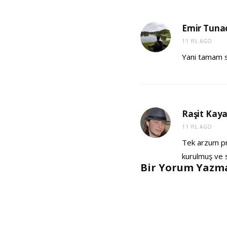
Emir Tuna
11 YIL AGO
Yani tamam sü
Raşit Kay
11 YIL AGO
Tek arzum pre
kurulmuş ve s
Bir Yorum Yazma
A
l