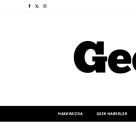
F
X
I
a
(
n
c
T
s
e
w
t
b
i
a
o
t
g
o
t
r
k
e
a
r
m
HAKKIMIZDA
GEEK HABERLER
)