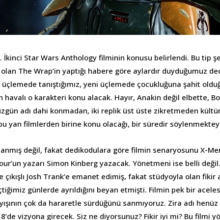
 İkinci Star Wars Anthology filminin konusu belirlendi. Bu tip ş
i olan The Wrap’in yaptığı habere göre aylardır duyduğumuz de
k üçlemede tanıştığımız, yeni üçlemede çocukluğuna şahit old
avalı o karakteri konu alacak. Hayır, Anakin değil elbette, Bob
gün adı dahi konmadan, iki replik üst üste zikretmeden kültüre
bu yan filmlerden birine konu olacağı, bir süredir söylenmektey
anmış değil, fakat dedikodulara göre filmin senaryosunu X-Men
Four’un yazarı Simon Kinberg yazacak. Yönetmeni ise belli deği
e çıkışlı Josh Trank’e emanet edimiş, fakat stüdyoyla olan fikir a
iğimiz günlerde ayrıldığını beyan etmişti. Filmin pek bir acele
ışının çok da hararetle sürdüğünü sanmıyoruz. Zira adı henüz 
18’de vizyona girecek. Siz ne diyorsunuz? Fikir iyi mi? Bu filmi y