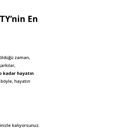
TY’nin En
 öldüğü zaman,
arkılar,
o kadar hayatın
i böyle, hayatın
nizle kalıyorsunuz.