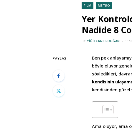
FİLM
METRO
Yer Kontrol
Nadide 8 Co
BY
YIĞITCAN ERDOĞAN
11/0
Ben pek anlayamıyo
PAYLAŞ
böyle oluyor geneld
söyledikleri, davran
kendisinin ulaşam
kendisinden güzel 
Ama oluyor, ama öl