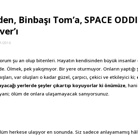
den, Binbaşı Tom’a, SPACE ODDI
ver’ı
1/2016
rum şu an olup bitenleri. Hayatın kendisinden büyük insanlar
e. Ölmek, pek yakışmıyor. Bir yere oturmuyor. Onların yaptığı ş
ışları, var oluşları o kadar güzel, çarpıcı, çekici ve etkileyici ki;
ayacağı yerlerde şeyler çıkartıp koyuyorlar ki önümüze
, han
yani; ölüm de onlara ulaşamayacak sanıyorsunuz.
üm herkese ulaşıyor en sonunda. Siz sadece anlayamamış hâli