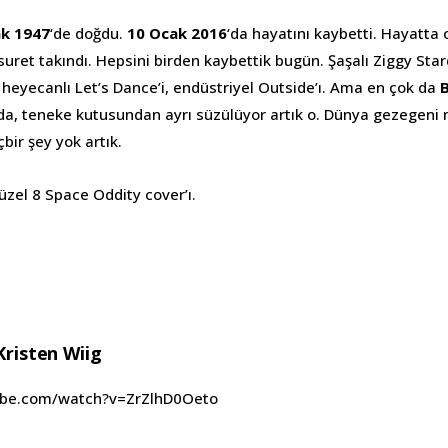
ak 1947
‘de doğdu.
10 Ocak 2016
‘da hayatını kaybetti. Hayatta
suret takındı. Hepsini birden kaybettik bugün. Şaşalı Ziggy Star
 heyecanlı Let’s Dance’i, endüstriyel Outside’ı. Ama en çok da
nda, teneke kutusundan ayrı süzülüyor artık o. Dünya gezegeni 
bir şey yok artık.
üzel 8 Space Oddity cover’ı.
Kristen Wiig
ube.com/watch?v=ZrZlhD0Oeto