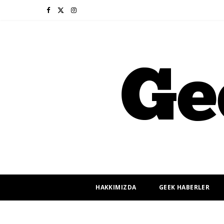
F
X
I
a
(
n
c
T
s
e
w
t
b
i
a
o
t
g
o
t
r
k
e
a
r
m
HAKKIMIZDA
GEEK HABERLER
)