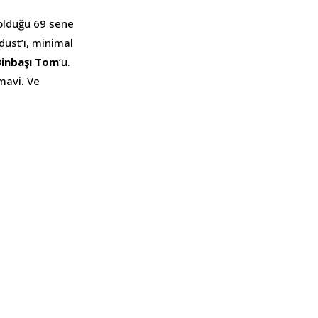
 olduğu 69 sene
dust’ı, minimal
Binbaşı Tom
‘u.
mavi. Ve