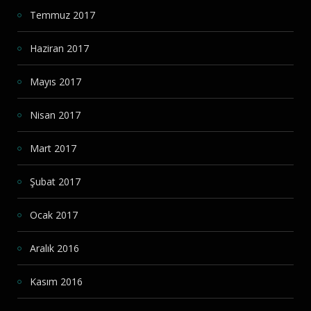
Temmuz 2017
Haziran 2017
Mayıs 2017
Nisan 2017
Mart 2017
Şubat 2017
Ocak 2017
Aralık 2016
Kasım 2016