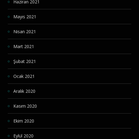
Haziran 2021
Mayıs 2021
Nisan 2021
Mart 2021
Şubat 2021
Ocak 2021
Aralık 2020
Kasım 2020
Ekim 2020
Eylül 2020