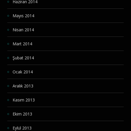
Haziran 2014
Mayıs 2014
Nisan 2014
Mart 2014
Şubat 2014
Ocak 2014
Aralık 2013
Kasım 2013
Ekim 2013
Eylül 2013