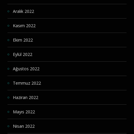
Aralık 2022
Kasım 2022
Ekim 2022
Eylül 2022
Ağustos 2022
Temmuz 2022
Haziran 2022
Mayıs 2022
Nisan 2022