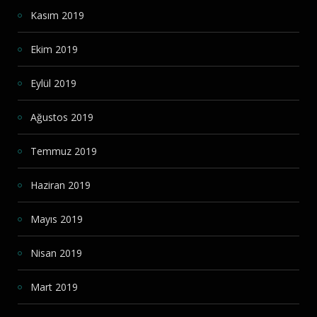
Kasım 2019
Ekim 2019
Eylül 2019
Ağustos 2019
Temmuz 2019
Haziran 2019
Mayıs 2019
Nisan 2019
Mart 2019