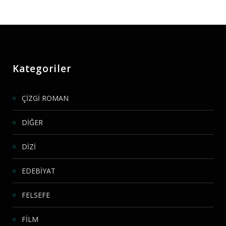
Kategoriler
ÇİZGİ ROMAN
DİĞER
DİZİ
EDEBİYAT
FELSEFE
FİLM