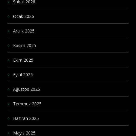
Şubat 2026
Ocak 2026
Aralık 2025
Kasım 2025
Ekim 2025
Eylül 2025
Ağustos 2025
Temmuz 2025
Haziran 2025
Mayıs 2025