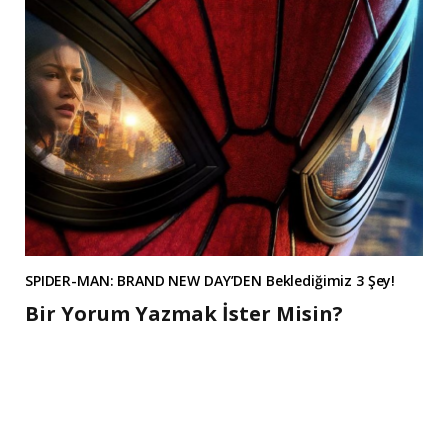
SPIDER-MAN: BRAND NEW DAY’DEN Beklediğimiz 3 Şey!
Bir Yorum Yazmak İster Misin?
A
l
t