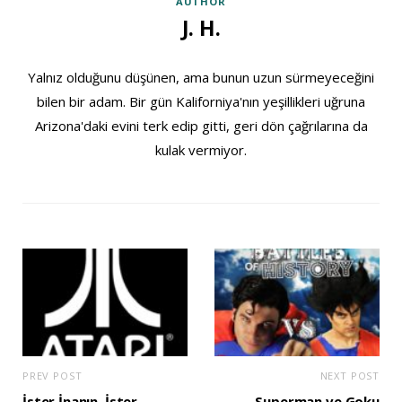
AUTHOR
J. H.
Yalnız olduğunu düşünen, ama bunun uzun sürmeyeceğini
bilen bir adam. Bir gün Kaliforniya'nın yeşillikleri uğruna
Arizona'daki evini terk edip gitti, geri dön çağrılarına da
kulak vermiyor.
PREV POST
NEXT POST
İster İnanın, İster
Superman ve Goku