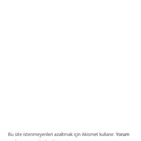
e
r
n
a
t
i
v
e
:
Bu site istenmeyenleri azaltmak için Akismet kullanır.
Yorum