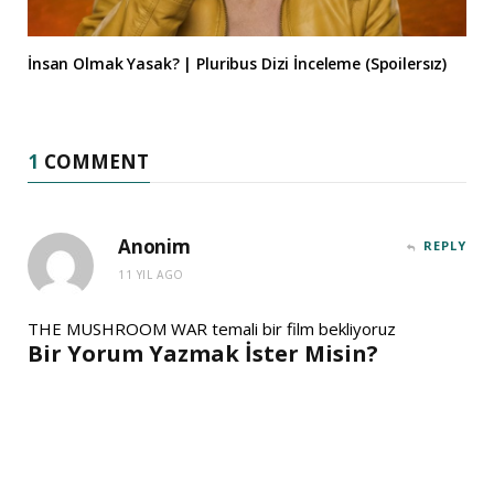
İnsan Olmak Yasak? | Pluribus Dizi İnceleme (Spoilersız)
1
COMMENT
Anonim
REPLY
11 YIL AGO
THE MUSHROOM WAR temali bir film bekliyoruz
Bir Yorum Yazmak İster Misin?
A
l