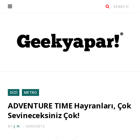
DİZİ
METRO
ADVENTURE TIME Hayranları, Çok
Sevineceksiniz Çok!
BY
J. H.
04/03/2015