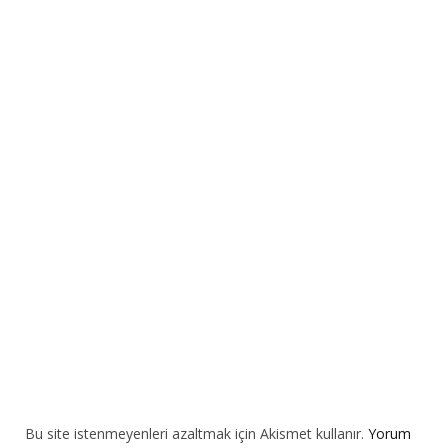
t
e
r
n
a
t
i
v
e
:
Bu site istenmeyenleri azaltmak için Akismet kullanır.
Yorum