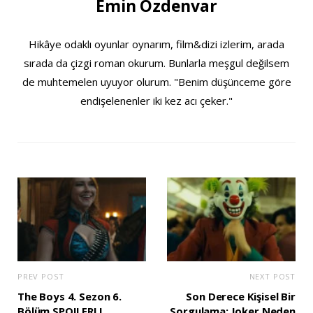
Emin Özdenvar
Hikâye odaklı oyunlar oynarım, film&dizi izlerim, arada
sırada da çizgi roman okurum. Bunlarla meşgul değilsem
de muhtemelen uyuyor olurum. "Benim düşünceme göre
endişelenenler iki kez acı çeker."
PREV POST
NEXT POST
The Boys 4. Sezon 6.
Son Derece Kişisel Bir
Bölüm SPOILERLI
Sorgulama: Joker Neden