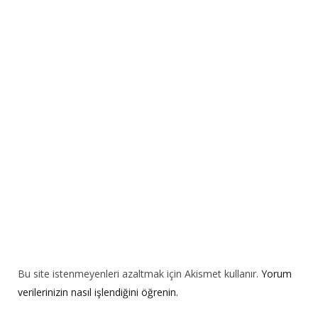
r
n
a
t
i
v
e
:
Bu site istenmeyenleri azaltmak için Akismet kullanır.
Yorum
verilerinizin nasıl işlendiğini öğrenin.