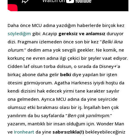
Daha önce MCU adına yazdığım haberlerde birçok kez
söylediğim
gibi: Acayip
gereksiz ve anlamsız
duruyor
dizi. Fragmanı izlemeden önce son bir kez “
Belki ikna
olurum
.” dedim ama yok sevgili geekler. Ne komik, ne
korkunç ne evren adına ilgi çekici bir şeyler vaat ediyor.
Cidden laf olsun torba dolsun, o sırada da Disney+’a
birkaç abone daha gelir
belki
diye yapılan bir işten
ötesini görmüyorum. Agatha Harkness iyiydi hoştu da
kendi dizisini hak edecek yirmi tane karakter sayılır
ona gelmeden. Ayrıca MCU adına da yine seyircide
olumsuz etki bırakması olası bir iş. İnşallah ben çok
yanılırım da bu sayfalarda “
Ben çok yanılmışım
.”
yazarım, mantıklı bir insan olduğum için. Wonder Man
ve
Ironheart
da yine
sabırsızlıkla(!)
bekleyebileceğiniz