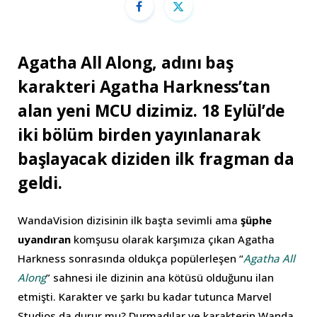
Agatha All Along, adını baş
karakteri Agatha Harkness’tan
alan yeni MCU dizimiz. 18 Eylül’de
iki bölüm birden yayınlanarak
başlayacak diziden ilk fragman da
geldi.
WandaVision dizisinin ilk başta sevimli ama
şüphe
uyandıran
komşusu olarak karşımıza çıkan Agatha
Harkness sonrasında oldukça popülerleşen “
Agatha All
Along
” sahnesi ile dizinin ana kötüsü olduğunu ilan
etmişti. Karakter ve şarkı bu kadar tutunca Marvel
Studios da durur mu? Durmadılar ve karakterin Wanda