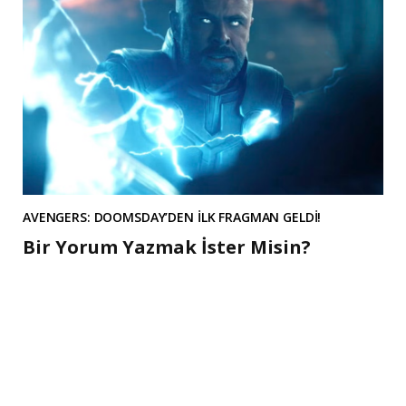
AVENGERS: DOOMSDAY’DEN İLK FRAGMAN GELDİ!
Bir Yorum Yazmak İster Misin?
A
l
t
e