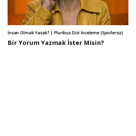
İnsan Olmak Yasak? | Pluribus Dizi İnceleme (Spoilersız)
Bir Yorum Yazmak İster Misin?
A
l
t
e
r
n
a
t
i