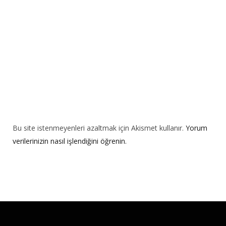
v
e
:
Bu site istenmeyenleri azaltmak için Akismet kullanır.
Yorum
verilerinizin nasıl işlendiğini öğrenin.