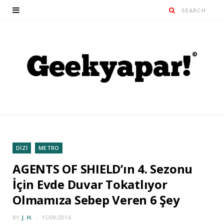
DİZİ
METRO
AGENTS OF SHIELD’ın 4. Sezonu
İçin Evde Duvar Tokatlıyor
Olmamıza Sebep Veren 6 Şey
BY
J. H.
15/09/2016