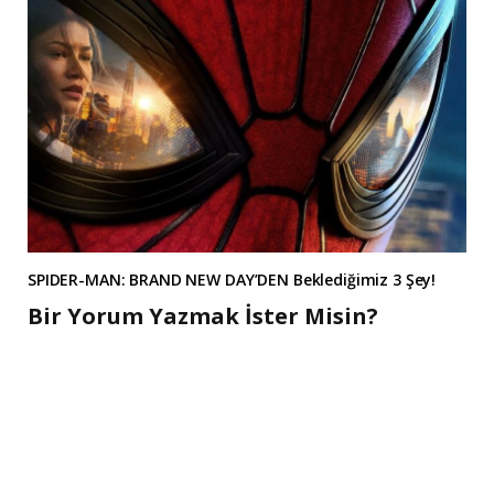
SPIDER-MAN: BRAND NEW DAY’DEN Beklediğimiz 3 Şey!
Bir Yorum Yazmak İster Misin?
A
l
t
e