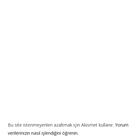
r
n
a
t
i
v
e
:
Bu site istenmeyenleri azaltmak için Akismet kullanır.
Yorum
verilerinizin nasıl işlendiğini öğrenin.