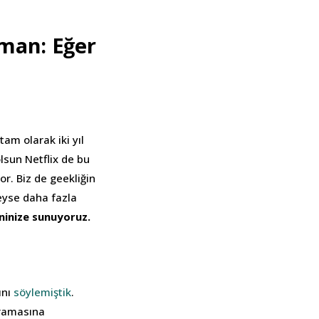
man: Eğer
am olarak iki yıl
lsun Netflix de bu
r. Biz de geekliğin
eyse daha fazla
inize sunuyoruz.
ını
söylemiştik
.
aramasına