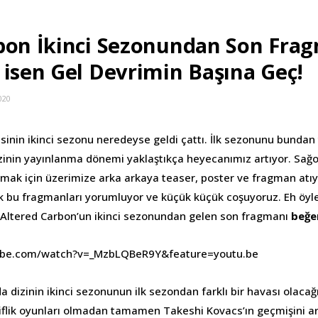
bon İkinci Sezonundan Son Frag
 isen Gel Devrimin Başına Geç!
020
sinin ikinci sezonu neredeyse geldi çattı. İlk sezonunu bundan t
izinin yayınlanma dönemi yaklaştıkça heyecanımız artıyor. Sağo
mak için üzerimize arka arkaya teaser, poster ve fragman atıyo
k bu fragmanları yorumluyor ve küçük küçük coşuyoruz. Eh öyl
Altered Carbon’un ikinci sezonundan gelen son fragmanı
beğen
ube.com/watch?v=_MzbLQBeR9Y&feature=youtu.be
a dizinin ikinci sezonunun ilk sezondan farklı bir havası olacağ
iflik oyunları olmadan tamamen Takeshi Kovacs’ın geçmişini 