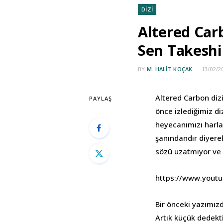
DİZİ
Altered Car
Sen Takeshi
BY
M. HALIT KOÇAK
13/02/2
Altered Carbon dizi
PAYLAŞ
önce izlediğimiz d
heyecanımızı harla
şanındandır diyere
sözü uzatmıyor ve 
https://www.yout
Bir önceki yazımızd
Artık küçük dedekt