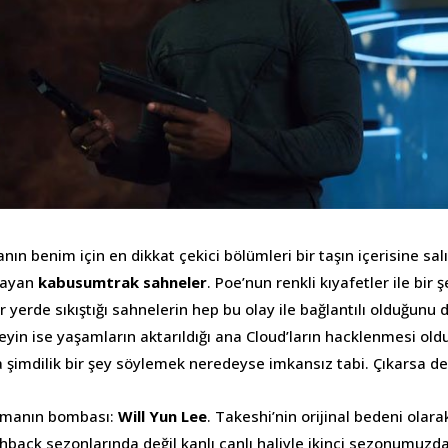
n benim için en dikkat çekici bölümleri bir taşın içerisine sa
layan
kabusumtrak sahneler
. Poe’nun renkli kıyafetler ile bir 
ir yerde sıkıştığı sahnelerin hep bu olay ile bağlantılı olduğu
eyin ise yaşamların aktarıldığı ana Cloud’ların hacklenmesi ol
şimdilik bir şey söylemek neredeyse imkansız tabi. Çıkarsa ded
agmanın bombası:
Will Yun Lee
. Takeshi’nin orijinal bedeni olara
hback sezonlarında değil kanlı canlı haliyle ikinci sezonumuzda