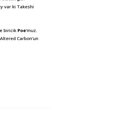
y var ki Takeshi
e biricik
Poe
‘muz.
z Altered Carbon’un