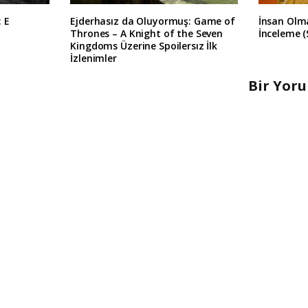
: E
Ejderhasız da Oluyormuş: Game of
İnsan Olma
Thrones – A Knight of the Seven
İnceleme (
Kingdoms Üzerine Spoilersız İlk
İzlenimler
Bir Yor