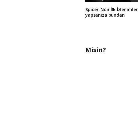
Spider-Noir İlk İzlenimler
yapsanıza bundan
Misin?
A
l
t
e
r
n
a
t