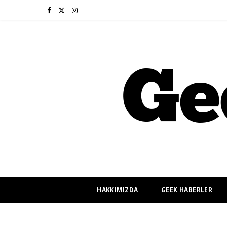
F
X
I
a
(
n
c
T
s
e
w
t
b
i
a
o
t
g
o
t
r
k
e
a
r
m
HAKKIMIZDA
GEEK HABERLER
)