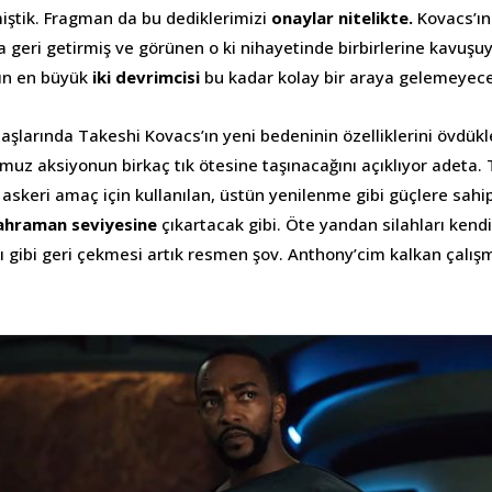
ştik. Fragman da bu dediklerimizi
onaylar nitelikte.
Kovacs’ın 
 geri getirmiş ve görünen o ki nihayetinde birbirlerine kavuşuy
ın en büyük
iki devrimcisi
bu kadar kolay bir araya gelemeyec
şlarında Takeshi Kovacs’ın yeni bedeninin özelliklerini övdükl
muz aksiyonun birkaç tık ötesine taşınacağını açıklıyor adeta. 
askeri amaç için kullanılan, üstün yenilenme gibi güçlere sahi
ahraman seviyesine
çıkartacak gibi. Öte yandan silahları kend
 gibi geri çekmesi artık resmen şov. Anthony’cim kalkan çalışm