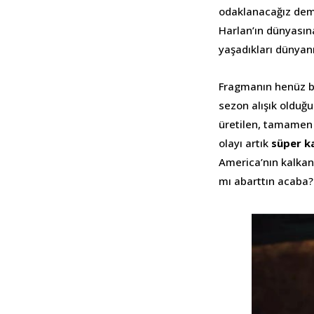
odaklanacağız demi
Harlan’ın dünyasına
yaşadıkları dünyan
Fragmanın henüz ba
sezon alışık olduğu
üretilen, tamamen 
olayı artık
süper k
America’nın kalkanı
mı abarttın acaba?