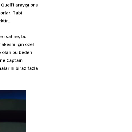
Quell’i arayışı onu
orlar. Tabi
ektir…
eri sahne, bu
Takeshi için özel
p olan bu beden
ine Captain
alarını biraz fazla