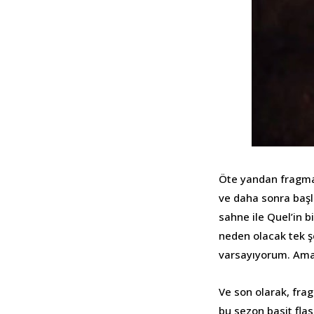
Öte yandan fragmanı
ve daha sonra baş
sahne ile Quel’in b
neden olacak tek ş
varsayıyorum. Ama 
Ve son olarak, fr
bu sezon basit flas