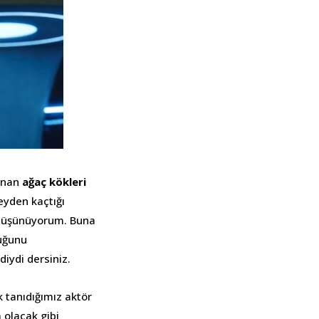
lınan
ağaç kökleri
şeyden kaçtığı
nu düşünüyorum. Buna
duğunu
iydi dersiniz.
k tanıdığımız aktör
 olacak gibi