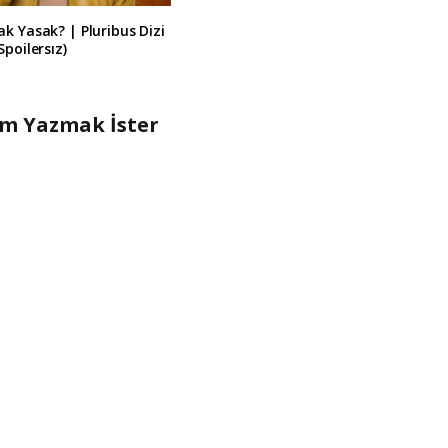
k Yasak? | Pluribus Dizi
Spoilersız)
um Yazmak İster