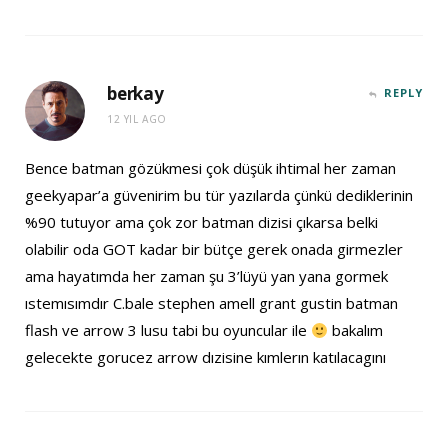
berkay
REPLY
12 YIL AGO
Bence batman gözükmesi çok düşük ihtimal her zaman
geekyapar’a güvenirim bu tür yazılarda çünkü dediklerinin
%90 tutuyor ama çok zor batman dizisi çıkarsa belki
olabilir oda GOT kadar bir bütçe gerek onada girmezler
ama hayatımda her zaman şu 3’lüyü yan yana gormek
ıstemısımdır C.bale stephen amell grant gustin batman
flash ve arrow 3 lusu tabi bu oyuncular ile
bakalım
gelecekte gorucez arrow dızisine kımlerın katılacagını