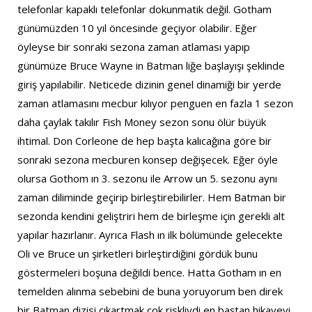
telefonlar kapaklı telefonlar dokunmatik değil. Gotham
günümüzden 10 yıl öncesinde geçiyor olabilir. Eğer
öyleyse bir sonraki sezona zaman atlaması yapıp
günümüze Bruce Wayne in Batman liğe başlayışı şeklinde
giriş yapılabilir. Neticede dizinin genel dinamiği bir yerde
zaman atlamasını mecbur kılıyor penguen en fazla 1 sezon
daha çaylak takılır Fish Money sezon sonu ölür büyük
ihtimal. Don Corleone de hep başta kalıcağına göre bir
sonraki sezona mecburen konsep değişecek. Eğer öyle
olursa Gothom ın 3. sezonu ile Arrow un 5. sezonu aynı
zaman diliminde geçirip birleştirebilirler. Hem Batman bir
sezonda kendini geliştriri hem de birleşme için gerekli alt
yapılar hazırlanır. Ayrıca Flash ın ilk bölümünde gelecekte
Oli ve Bruce un şirketleri birleştirdiğini gördük bunu
göstermeleri boşuna değildi bence. Hatta Gotham ın en
temelden alınma sebebini de buna yoruyorum ben direk
bir Batman dizisi çıkartmak çok riskliydi en baştan hikayeyi