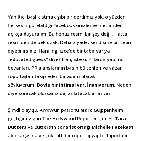
Yanıltıcı başlık atmak gibi bir derdimiz yok, o yüzden
herkesin görebildiği Facebook önizleme metninden
açıkça duyuralım: Bu henüz resmi bir şey değil. Hatta
resmiden de pek uzak. Daha ziyade, kendisine bir teori
diyebilirsiniz. Hani İngilizce’de bir tabir var ya
“educated guess” diye? Hah, işte o. Yıllardır yapımcı
beyanları, PR ajanslarının basın bültenleri ve yazar
röportajları takip eden bir adam olarak
söylüyorum.
Böyle bir ihtimal var. İnanıyorum.
Neden
diye soracak olursanız da, anlatacaklarım var.
Şimdi olay şu, Arrow’un patronu
Marc Guggenheim
geçtiğimiz gün The Hollywood Reporter için eşi
Tara
Butters
ve Butters’ın senarist ortağı
Michelle Fazekas
‘ı
aldı karşısına ve çok tatlı bir röportaj yaptı. Röportajın