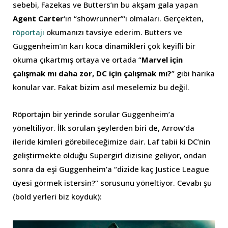
sebebi, Fazekas ve Butters’ın bu akşam gala yapan
Agent Carter
‘ın “showrunner”‘ı olmaları. Gerçekten,
röportajı
okumanızı tavsiye ederim. Butters ve
Guggenheim’ın karı koca dinamikleri çok keyifli bir
okuma çıkartmış ortaya ve ortada “
Marvel için
çalışmak mı daha zor, DC için çalışmak mı?
” gibi harika
konular var. Fakat bizim asıl meselemiz bu değil.
Röportajın bir yerinde sorular Guggenheim’a
yöneltiliyor. İlk sorulan şeylerden biri de, Arrow’da
ileride kimleri görebileceğimize dair. Laf tabii ki DC’nin
geliştirmekte olduğu Supergirl dizisine geliyor, ondan
sonra da eşi Guggenheim’a “dizide kaç Justice League
üyesi görmek istersin?” sorusunu yöneltiyor. Cevabı şu
(bold yerleri biz koyduk):