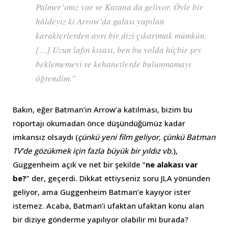
Palmer’ımız var ve Katana da geliyor. Öyle bir
hâldeyiz ki Arrow’da galası yapılan
karakterlerden ayrı bir dizi çıkartmak mümkün.
[…} Uzun lafın kısası, ben bu yolda hiçbir şey
beklememeyi ve kehanetlerde bulunmamayı
öğrendim.”
Bakın, eğer Batman’in Arrow’a katılması, bizim bu
röportajı okumadan önce düşündüğümüz kadar
imkansız olsaydı (
çünkü yeni film geliyor, çünkü Batman
TV’de gözükmek için fazla büyük bir yıldız vb.
),
Guggenheim açık ve net bir şekilde “
ne alakası var
be?
” der, geçerdi. Dikkat ettiyseniz soru JLA yönünden
geliyor, ama Guggenheim Batman’e kayıyor ister
istemez. Acaba, Batman’i ufaktan ufaktan konu alan
bir diziye gönderme yapılıyor olabilir mi burada?