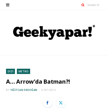
DİZİ
METRO
A… Arrow’da Batman?!
BY
YIĞITCAN ERDOĞAN
07/01/2015