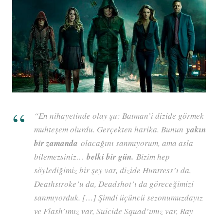
“En nihayetinde olay şu: Batman’i dizide görmek
muhteşem olurdu. Gerçekten harika. Bunun
yakın
bir zamanda
olacağını sanmıyorum, ama asla
bilemezsiniz…
belki bir gün.
Bizim hep
söylediğimiz bir şey var, dizide Huntress’ı da,
Deathstroke’u da, Deadshot’ı da göreceğimizi
sanmıyorduk. […] Şimdi üçüncü sezonumuzdayız
ve Flash’ımız var, Suicide Squad’ımız var, Ray