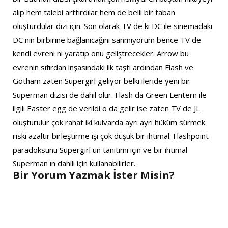
alıp hem talebi arttırdılar hem de belli bir taban
oluşturdular dizi için. Son olarak TV de ki DC ile sinemadaki
DC nin birbirine bağlanıcağını sanmıyorum bence TV de
kendi evreni ni yaratıp onu geliştrecekler. Arrow bu
evrenin sıfırdan inşasındaki ilk taştı ardından Flash ve
Gotham zaten Supergirl geliyor belki ileride yeni bir
Superman dizisi de dahil olur. Flash da Green Lentern ile
ilgili Easter egg de verildi o da gelir ise zaten TV de JL
oluşturulur çok rahat iki kulvarda ayrı ayrı hüküm sürmek
riski azaltır birleştirme işi çok düşük bir ihtimal. Flashpoint
paradoksunu Supergirl un tanıtımı için ve bir ihtimal
Superman ın dahili için kullanabilirler.
Bir Yorum Yazmak İster Misin?
A