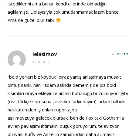
istediklerini ama bunun kendi ellerinde olmadığını
açıklamıştı. Dolayısıyla çok umutlanmamak lazım bence.
Ama ne güzel olur tabi.
ielasimov
REPLY
12 YIL AGO
“bold yerleri biz koyduk” biraz yanlış anlaşılmaya müsait
olmuş sanki. hani “adam aslında dememiş de biz bold
kısımları oraya ekleyince anlam bütünlüğü bozulmuyor” gibi
(öss türkçe sorusuna çevirdim farkındayım). adam halbuki
hakikaten demiş onları röportajda.
asıl mevzuya gelecek olursak, ben de Fox’taki Gotham’la
evren paylaşımı ihtimalini düşük görüyorum. televizyon
dünyası Buffy ve Angel’ın zamanından daha acımasız.