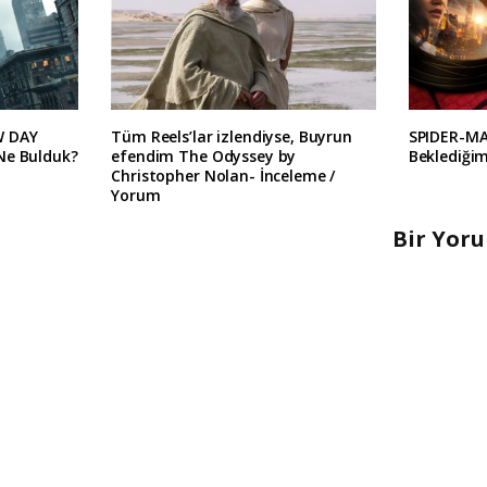
W DAY
Tüm Reels’lar izlendiyse, Buyrun
SPIDER-M
Ne Bulduk?
efendim The Odyssey by
Beklediğim
Christopher Nolan- İnceleme /
Yorum
Bir Yor