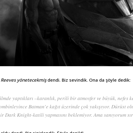
t Reeves yönetecekmiş
dendi. Biz sevindik. Ona da şöyle dedik:
filmde yaptıkları –karanlık, perili bir atmosfer ve büyük, nefes k
ombinleyince Batman’e kağıt üzerinde çok yakışıyor. Dürüst ol
ir Dark Knight-katili yapmasını beklemiyor. Ama sanıyorum sıra