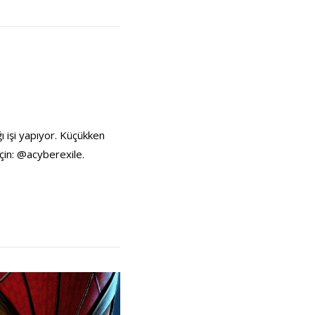
ı işi yapıyor. Küçükken
çin: @acyberexile.