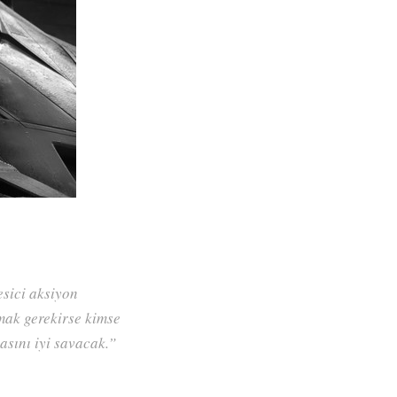
esici aksiyon
mak gerekirse kimse
sını iyi savacak.”