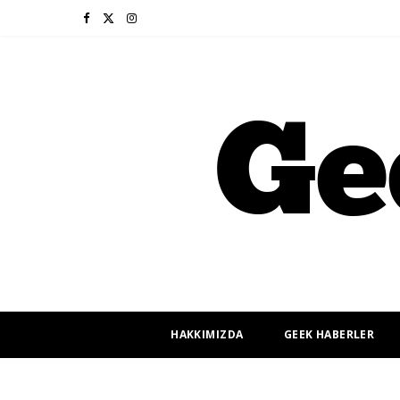
F
X
I
a
(
n
c
T
s
e
w
t
b
i
a
o
t
g
o
t
r
k
e
a
r
m
HAKKIMIZDA
GEEK HABERLER
)