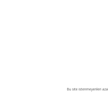
n
a
t
i
v
e
:
Bu site istenmeyenleri aza