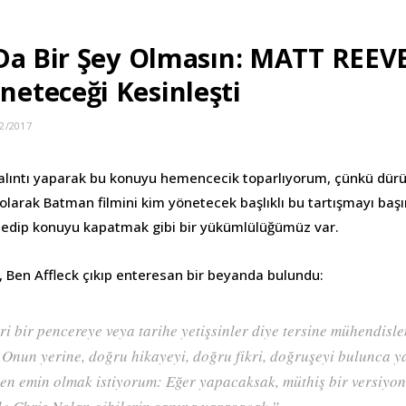
Da Bir Şey Olmasın: MATT REEVE
eteceği Kesinleşti
2/2017
alıntı yaparak bu konuyu hemencecik toparlıyorum, çünkü dür
 olarak Batman filmini kim yönetecek başlıklı bu tartışmayı başı
ip edip konuyu kapatmak gibi bir yükümlülüğümüz var.
i, Ben Affleck çıkıp enteresan bir beyanda bulundu:
ri bir pencereye veya tarihe yetişsinler diye tersine mühendis
Onun yerine, doğru hikayeyi, doğru fikri, doğruşeyi bulunca y
en emin olmak istiyorum: Eğer yapacaksak, müthiş bir versiyo