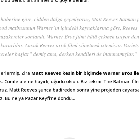
oldu dendi. Biz sinirlendik. Şöyle denildi.
 haberine göre, cidden dalga geçmiyoruz, Matt Reeves Batman pro
od matbusunun Warner’ın içindeki kaynaklarına göre, Reeves 
üzakereler sonlandı. Warner Bros filmi hâlâ çekmek istiyor den
kararlılar. Ancak Reeves artık filmi yönetmek istemiyor. Variety
ereler başlar” demiş ama, derken kendileri de inanmamışlar.”
derlermiş. Zira
Matt Reeves kesin bir biçimde Warner Bros ile
 Cümle aleme hayırlı, uğurlu olsun. Biz tekrar The Batman film
oruz. Matt Reeves şunca badireden sonra yine projeden cayarsa
z. Bu ne ya Pazar Keyfi’ne döndü…