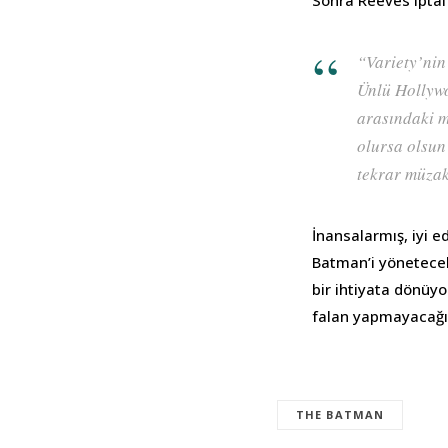
Sonra Reeves iptal 
“Variety’nin
Ünlü Hollywo
arasındaki m
olursa olsun 
tekrar müzak
İnansalarmış, iyi e
Batman’i yönetecek.
bir ihtiyata dönüy
falan yapmayacağı
THE BATMAN