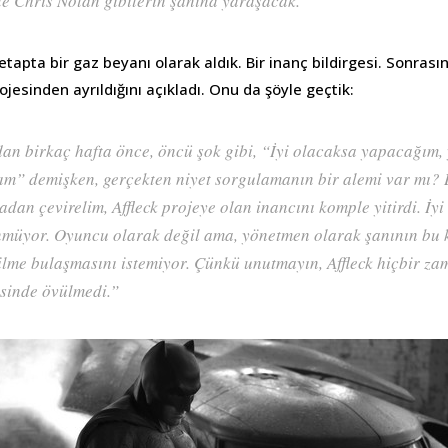
le Chris Nolan gibilerin şanına yaraşacak.”
 etapta bir gaz beyanı olarak aldık. Bir inanç bildirgesi. Sonras
esinden ayrıldığını açıkladı. Onu da şöyle geçtik:
dan birkaç hafta önce, öncü şok gibi, “İyi olacaksa yapacağım,
” demişken, gerçekten niyet sorgulamanın bir alemi var mı? 
an çevirelim, Affleck projeye olan inancını komple yitirdi. İyi 
müyor. Oyuncu olarak değil ama, yönetmen olarak şanının bu 
lme bulaşmasını istemiyor. Çünkü unutmayın, Affleck hiçbir z
sinde övülmedi.”