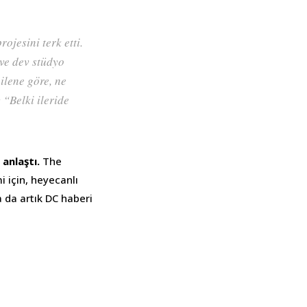
jesini terk etti.
ve dev stüdyo
ilene göre, ne
 “Belki ileride
 anlaştı.
The
i için, heyecanlı
 da artık DC haberi