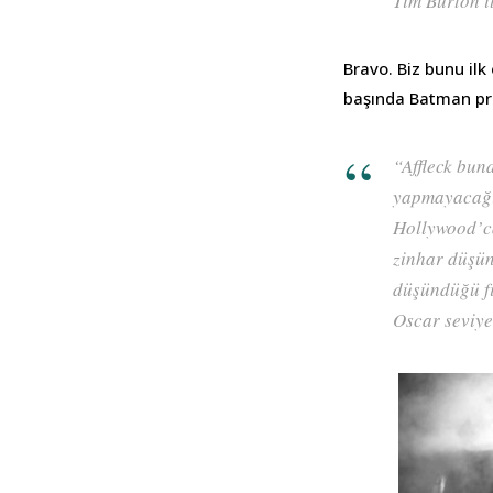
Tim Burton i
Bravo. Biz bunu ilk
başında Batman proj
“Affleck bun
yapmayacağım
Hollywood’cad
zinhar düşün
düşündüğü fi
Oscar seviye