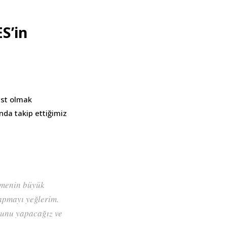
S’in
üst olmak
nda takip ettiğimiz
lemenin büyük
apmayı yeğlerim.
nunu yapacağız ve