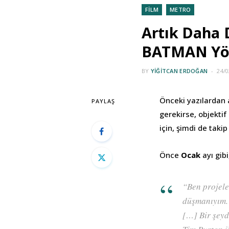
FİLM
METRO
Artık Daha 
BATMAN Yön
BY
YIĞITCAN ERDOĞAN
24/0
Önceki yazılardan 
PAYLAŞ
gerekirse, objektif
için, şimdi de tak
Önce
Ocak
ayı gib
“Ben projele
düşmanıyım. 
[…] Bir şeyd