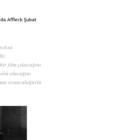
ında Affleck Şubat
 yoksa
Biz
bir film çıkacağını
kötü olacağını
aman oyunculuğuyla