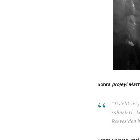
Sonra
projeyi Mat
“Üstelik iki 
sahneleri– k
Reeves’den b