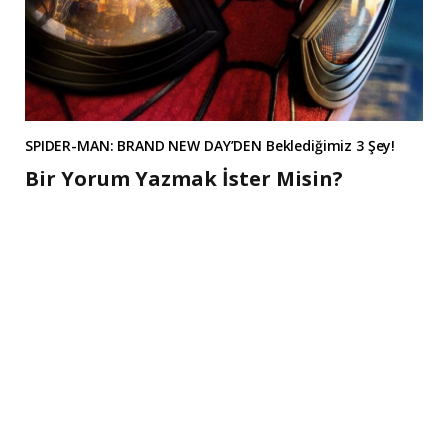
SPIDER-MAN: BRAND NEW DAY’DEN Beklediğimiz 3 Şey!
Bir Yorum Yazmak İster Misin?
A
l
t
e
r
n
a
t