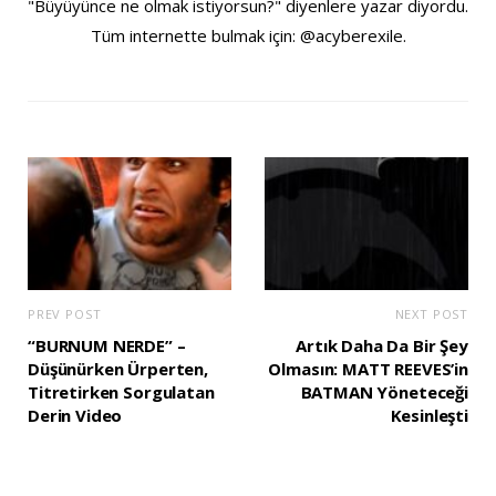
"Büyüyünce ne olmak istiyorsun?" diyenlere yazar diyordu.
Tüm internette bulmak için: @acyberexile.
PREV POST
NEXT POST
“BURNUM NERDE” –
Artık Daha Da Bir Şey
Düşünürken Ürperten,
Olmasın: MATT REEVES’in
Titretirken Sorgulatan
BATMAN Yöneteceği
Derin Video
Kesinleşti