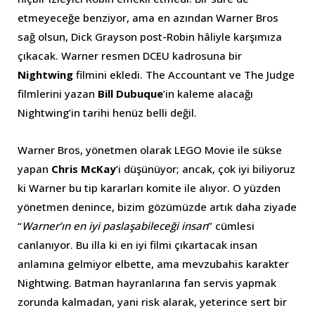
etmeyeceğe benziyor, ama en azından Warner Bros
sağ olsun, Dick Grayson post-Robin hâliyle karşımıza
çıkacak. Warner resmen DCEU kadrosuna bir
Nightwing
filmini ekledi. The Accountant ve The Judge
filmlerini yazan
Bill Dubuque
’in kaleme alacağı
Nightwing’in tarihi henüz belli değil.
Warner Bros, yönetmen olarak LEGO Movie ile sükse
yapan
Chris McKay
’i düşünüyor; ancak, çok iyi biliyoruz
ki Warner bu tip kararları komite ile alıyor. O yüzden
yönetmen denince, bizim gözümüzde artık daha ziyade
“
Warner’ın en iyi paslaşabileceği insan
” cümlesi
canlanıyor. Bu illa ki en iyi filmi çıkartacak insan
anlamına gelmiyor elbette, ama mevzubahis karakter
Nightwing. Batman hayranlarına fan servis yapmak
zorunda kalmadan, yani risk alarak, yeterince sert bir