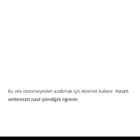
i
v
e
:
Bu site istenmeyenleri azaltmak için Akismet kullanır.
Yorum
verilerinizin nasıl işlendiğini öğrenin.